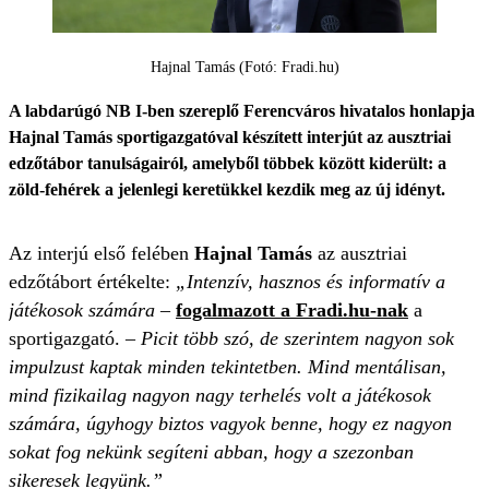
Hajnal Tamás (Fotó: Fradi.hu)
A labdarúgó NB I-ben szereplő Ferencváros hivatalos honlapja
Hajnal Tamás sportigazgatóval készített interjút az ausztriai
edzőtábor tanulságairól, amelyből többek között kiderült: a
zöld-fehérek a jelenlegi keretükkel kezdik meg az új idényt.
Az interjú első felében
Hajnal Tamás
az ausztriai
edzőtábort értékelte:
„Intenzív, hasznos és informatív a
játékosok számára
–
fogalmazott a Fradi.hu-nak
a
sportigazgató. –
Picit több szó, de szerintem nagyon sok
impulzust kaptak minden tekintetben. Mind mentálisan,
mind fizikailag nagyon nagy terhelés volt a játékosok
számára, úgyhogy biztos vagyok benne, hogy ez nagyon
sokat fog nekünk segíteni abban, hogy a szezonban
sikeresek legyünk.”