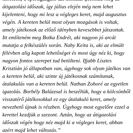
átigazolási időszak, így július elején még nem lehet
kijelenteni, hogy mi lesz a végleges keret, majd augusztus
végén. A kereten belül most olyan mozgások is voltak,
amely játékosok az előző idényben kevesebbet játszottak.
Itt említeném meg Botka Endrét, aki nagyon jó arcát
mutatja a felkészülés során. Naby Keita is, aki az elmúlt
félévben alig kapott lehetőséget és most úgy néz ki, hogy
nagyon fontos szerepet tud betölteni. Ifjabb Lisztes
Krisztián jó állapotban van, úgyhogy sok olyan játékos van
a kereten belül, aki szinte új játékosnak számítanak,
átalakulás van a kereten belül. Nathan Zohoré az egyetlen
igazolás. Borbély Balázzsal is beszéltük, hogy a kölcsönből
visszatérő játékosokkal ez egy átalakuló keret, amely
nevezhető újnak is részben. Úgyhogy most egyelőre ezzel a
kerettel kezdjük a szezont. Aztán, hogy az átigazolási
időszak végén hogy néz majd ki a végleges keret, abban
azért majd lehet változás.”