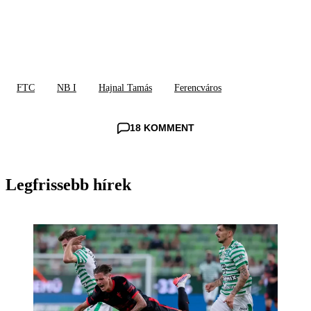
FTC
NB I
Hajnal Tamás
Ferencváros
18 KOMMENT
Legfrissebb hírek