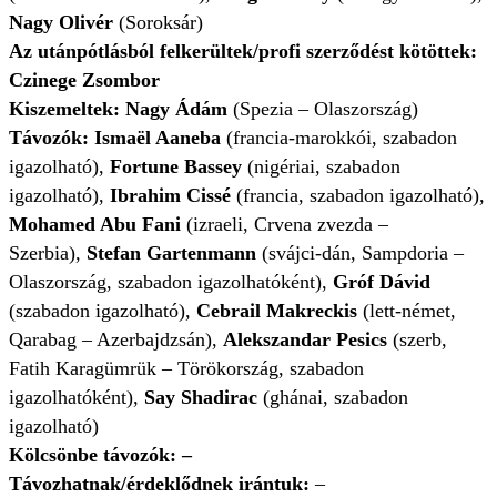
Nagy Olivér
(Soroksár)
Az utánpótlásból felkerültek/profi szerződést kötöttek:
Czinege Zsombor
Kiszemeltek: Nagy Ádám
(Spezia – Olaszország)
Távozók:
Ismaël Aaneba
(francia-marokkói, szabadon
igazolható),
Fortune Bassey
(nigériai, szabadon
igazolható),
Ibrahim Cissé
(francia, szabadon igazolható),
Mohamed Abu Fani
(izraeli, Crvena zvezda –
Szerbia),
Stefan Gartenmann
(svájci-dán, Sampdoria –
Olaszország, szabadon igazolhatóként),
Gróf Dávid
(szabadon igazolható),
Cebrail Makreckis
(lett-német,
Qarabag – Azerbajdzsán),
Alekszandar Pesics
(szerb,
Fatih Karagümrük – Törökország, szabadon
igazolhatóként),
Say Shadirac
(ghánai, szabadon
igazolható)
Kölcsönbe távozók: –
Távozhatnak/érdeklődnek irántuk:
–