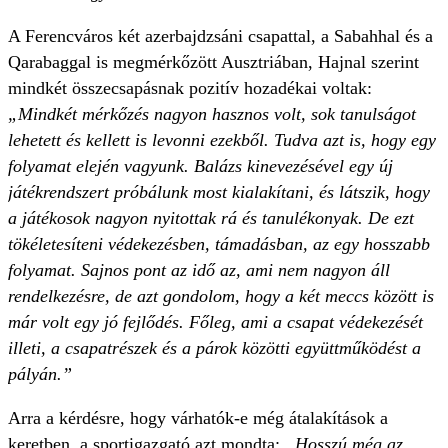
A Ferencváros két azerbajdzsáni csapattal, a Sabahhal és a
Qarabaggal is megmérkőzött Ausztriában, Hajnal szerint
mindkét összecsapásnak pozitív hozadékai voltak:
„Mindkét mérkőzés nagyon hasznos volt, sok tanulságot
lehetett és kellett is levonni ezekből. Tudva azt is, hogy egy
folyamat elején vagyunk. Balázs kinevezésével egy új
játékrendszert próbálunk most kialakítani, és látszik, hogy
a játékosok nagyon nyitottak rá és tanulékonyak. De ezt
tökéletesíteni védekezésben, támadásban, az egy hosszabb
folyamat. Sajnos pont az idő az, ami nem nagyon áll
rendelkezésre, de azt gondolom, hogy a két meccs között is
már volt egy jó fejlődés. Főleg, ami a csapat védekezését
illeti, a csapatrészek és a párok közötti együttműködést a
pályán.”
Arra a kérdésre, hogy várhatók-e még átalakítások a
keretben, a sportigazgató azt mondta:
„Hosszú még az