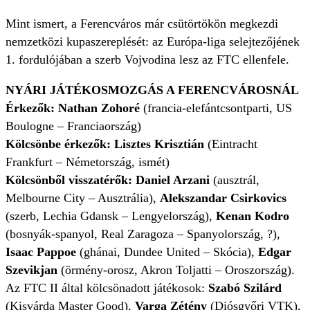
Mint ismert, a Ferencváros már csütörtökön megkezdi
nemzetközi kupaszereplését: az Európa-liga selejtezőjének
1. fordulójában a szerb Vojvodina lesz az FTC ellenfele.
NYÁRI JÁTÉKOSMOZGÁS A FERENCVÁROSNÁL
Érkezők: Nathan Zohoré
(francia-elefántcsontparti, US
Boulogne – Franciaország)
Kölcsönbe érkezők:
Lisztes Krisztián
(Eintracht
Frankfurt – Németország, ismét)
Kölcsönből visszatérők:
Daniel Arzani
(ausztrál,
Melbourne City – Ausztrália),
Alekszandar Csirkovics
(szerb, Lechia Gdansk – Lengyelország),
Kenan Kodro
(bosnyák-spanyol, Real Zaragoza – Spanyolország, ?),
Isaac Pappoe
(ghánai, Dundee United – Skócia),
Edgar
Szevikjan
(örmény-orosz, Akron Toljatti – Oroszország).
Az FTC II által kölcsönadott játékosok:
Szabó Szilárd
(Kisvárda Master Good),
Varga Zétény
(Diósgyőri VTK),