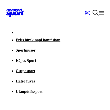
Friss hírek napi bontásban
Sportműsor
Képes Sport
Csupasport
Hátsó füves
Utánpótlássport