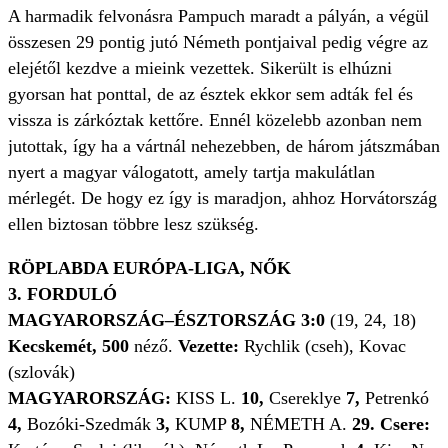
A harmadik felvonásra Pampuch maradt a pályán, a végül
összesen 29 pontig jutó Németh pontjaival pedig végre az
elejétől kezdve a mieink vezettek. Sikerült is elhúzni
gyorsan hat ponttal, de az észtek ekkor sem adták fel és
vissza is zárkóztak kettőre. Ennél közelebb azonban nem
jutottak, így ha a vártnál nehezebben, de három játszmában
nyert a magyar válogatott, amely tartja makulátlan
mérlegét. De hogy ez így is maradjon, ahhoz Horvátország
ellen biztosan többre lesz szükség.
RÖPLABDA EURÓPA-LIGA, NŐK
3. FORDULÓ
MAGYARORSZÁG–ÉSZTORSZÁG 3:0
(19, 24, 18)
Kecskemét, 500
néző.
Vezette:
Rychlik (cseh), Kovac
(szlovák)
MAGYARORSZÁG:
KISS L.
10,
Csereklye
7,
Petrenkó
4,
Bozóki-Szedmák
3,
KUMP
8,
NÉMETH A.
29.
Csere: