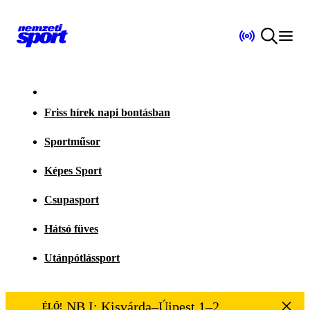
Friss hírek napi bontásban
Sportműsor
Képes Sport
Csupasport
Hátsó füves
Utánpótlássport
NB I: Kisvárda–Újpest 1–2
ÉLŐ!