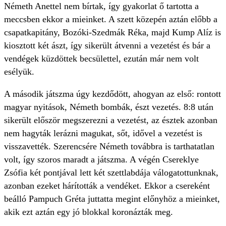
Németh Anettel nem bírtak, így gyakorlat ő tartotta a
meccsben ekkor a mieinket. A szett közepén aztán előbb a
csapatkapitány, Bozóki-Szedmák Réka, majd Kump Alíz is
kiosztott két ászt, így sikerült átvenni a vezetést és bár a
vendégek küzdöttek becsülettel, ezután már nem volt
esélyük.
A második játszma úgy kezdődött, ahogyan az első: rontott
magyar nyitások, Németh bombák, észt vezetés. 8:8 után
sikerült először megszerezni a vezetést, az észtek azonban
nem hagyták lerázni magukat, sőt, idővel a vezetést is
visszavették. Szerencsére Németh továbbra is tarthatatlan
volt, így szoros maradt a játszma. A végén Csereklye
Zsófia két pontjával lett két szettlabdája válogatottunknak,
azonban ezeket hárították a vendéket. Ekkor a csereként
beálló Pampuch Gréta juttatta megint előnyhöz a mieinket,
akik ezt aztán egy jó blokkal koronázták meg.