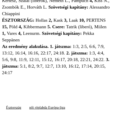
Kertész, Szalai (liberók), Németh L., Pampuch
4,
Kiss N.,
Zsombók E., Horváth L.
Szövetségi kapitány:
Alessandro
Chiappini
ÉSZTORSZÁG:
Hollas
2,
Kask
3,
Laak
10,
PERTENS
15,
Pöld
4,
Kibbermann
5.
Csere:
Tatrik (liberó), Miilen
1,
Vares
4,
Leenurm.
Szövetségi kapitány:
Pekka
Seppänen
Az eredmény alakulása. 1. játszma:
1:3, 2:5, 6:6, 7:9,
13:12, 16:14, 16:16, 22:17, 24:18.
2. játszma:
1:3, 4:4,
5:6, 9:8, 11:9, 12:11, 15:12, 16:17, 20:18, 22:21, 24:22.
3.
játszma:
5:1, 8:2, 9:7, 12:7, 13:10, 16:12, 17:14, 20:15,
24:17
Észtország
női röplabda Európa-liga