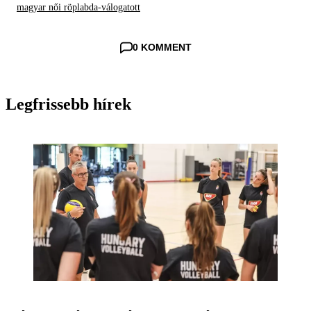
magyar női röplabda-válogatott
0 KOMMENT
Legfrissebb hírek