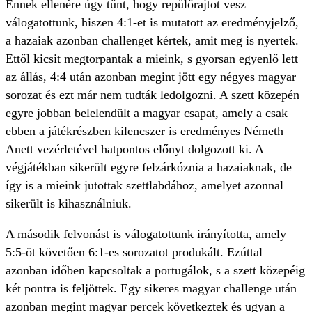
Ennek ellenére úgy tűnt, hogy repülőrajtot vesz
válogatottunk, hiszen 4:1-et is mutatott az eredményjelző,
a hazaiak azonban challenget kértek, amit meg is nyertek.
Ettől kicsit megtorpantak a mieink, s gyorsan egyenlő lett
az állás, 4:4 után azonban megint jött egy négyes magyar
sorozat és ezt már nem tudták ledolgozni. A szett közepén
egyre jobban belelendült a magyar csapat, amely a csak
ebben a játékrészben kilencszer is eredményes Németh
Anett vezérletével hatpontos előnyt dolgozott ki. A
végjátékban sikerült egyre felzárkóznia a hazaiaknak, de
így is a mieink jutottak szettlabdához, amelyet azonnal
sikerült is kihasználniuk.
A második felvonást is válogatottunk irányította, amely
5:5-öt követően 6:1-es sorozatot produkált. Ezúttal
azonban időben kapcsoltak a portugálok, s a szett közepéig
két pontra is feljöttek. Egy sikeres magyar challenge után
azonban megint magyar percek következtek és ugyan a