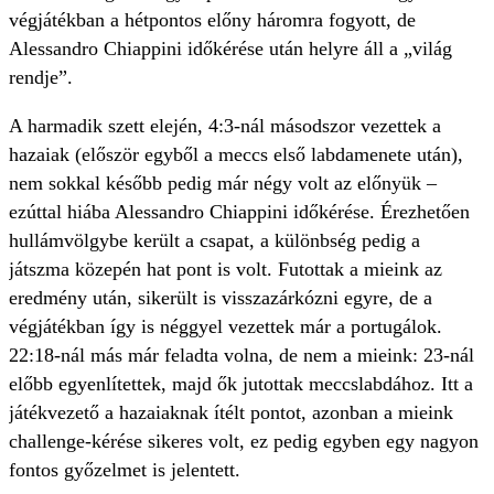
végjátékban a hétpontos előny háromra fogyott, de
Alessandro Chiappini időkérése után helyre áll a „világ
rendje”.
A harmadik szett elején, 4:3-nál másodszor vezettek a
hazaiak (először egyből a meccs első labdamenete után),
nem sokkal később pedig már négy volt az előnyük –
ezúttal hiába Alessandro Chiappini időkérése. Érezhetően
hullámvölgybe került a csapat, a különbség pedig a
játszma közepén hat pont is volt. Futottak a mieink az
eredmény után, sikerült is visszazárkózni egyre, de a
végjátékban így is néggyel vezettek már a portugálok.
22:18-nál más már feladta volna, de nem a mieink: 23-nál
előbb egyenlítettek, majd ők jutottak meccslabdához. Itt a
játékvezető a hazaiaknak ítélt pontot, azonban a mieink
challenge-kérése sikeres volt, ez pedig egyben egy nagyon
fontos győzelmet is jelentett.