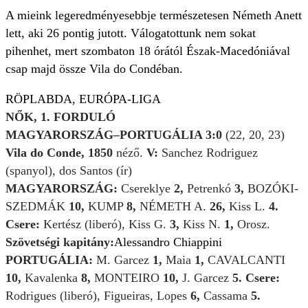
A mieink legeredményesebbje természetesen Németh Anett
lett, aki 26 pontig jutott. Válogatottunk nem sokat
pihenhet, mert szombaton 18 órától Észak-Macedóniával
csap majd össze Vila do Condéban.
RÖPLABDA, EURÓPA-LIGA
NŐK, 1. FORDULÓ
MAGYARORSZÁG–PORTUGÁLIA 3:0
(22, 20, 23)
Vila do Conde, 1850
néző.
V:
Sanchez Rodriguez
(spanyol), dos Santos (ír)
MAGYARORSZÁG:
Csereklye
2,
Petrenkó
3,
BOZÓKI-
SZEDMÁK
10,
KUMP
8,
NÉMETH A.
26,
Kiss L.
4.
Csere:
Kertész (liberó), Kiss G.
3,
Kiss N.
1,
Orosz.
Szövetségi kapitány:
Alessandro Chiappini
PORTUGÁLIA:
M. Garcez
1,
Maia
1,
CAVALCANTI
10,
Kavalenka
8,
MONTEIRO
10,
J. Garcez
5.
Csere:
Rodrigues (liberó), Figueiras, Lopes
6,
Cassama
5.