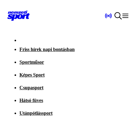
Friss hírek napi bontásban
Sportműsor
Képes Sport
Csupasport
Hátsó füves
Utánpótlássport