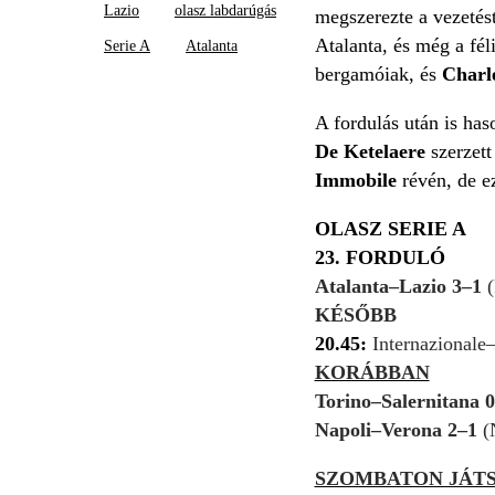
Lazio
olasz labdarúgás
megszerezte a vezetés
Atalanta, és még a fél
Serie A
Atalanta
bergamóiak, és
Charl
A fordulás után is has
De Ketelaere
szerzett
Immobile
révén, de e
OLASZ SERIE A
23. FORDULÓ
Atalanta–Lazio 3–1
(
KÉSŐBB
20.45:
Internazionale
KORÁBBAN
Torino–Salernitana 
Napoli–Verona 2–1
(
SZOMBATON JÁT