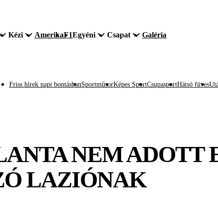
Kézi
Amerika
F1
Egyéni
Csapat
Galéria
Friss hírek napi bontásban
Sportműsor
Képes Sport
Csupasport
Hátsó füves
Utá
ALANTA NEM ADOTT 
ZÓ LAZIÓNAK