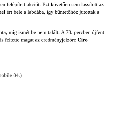
n felépített akciót. Ezt követően sem lassított az
l ért bele a labdába, így büntetőhöz jutottak a
nta, míg ismét be nem talált. A 78. percben újfent
s is feltette magát az eredményjelzőre
Ciro
mobile 84.)