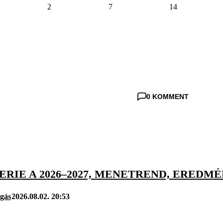
2
7
14
0 KOMMENT
ERIE A 2026–2027, MENETREND, EREDM
úgás
2026.08.02. 20:53