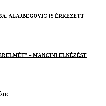
BA, ALAJBEGOVIC IS ÉRKEZETT
ERELMÉT” – MANCINI ELNÉZÉST
ŐJE