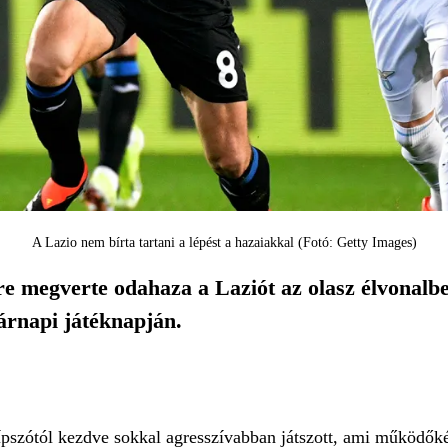
A Lazio nem bírta tartani a lépést a hazaiakkal (Fotó: Getty Images)
re megverte odahaza a Laziót az olasz élvonalbe
árnapi játéknapján.
ípszótól kezdve sokkal agresszívabban játszott, ami működőké