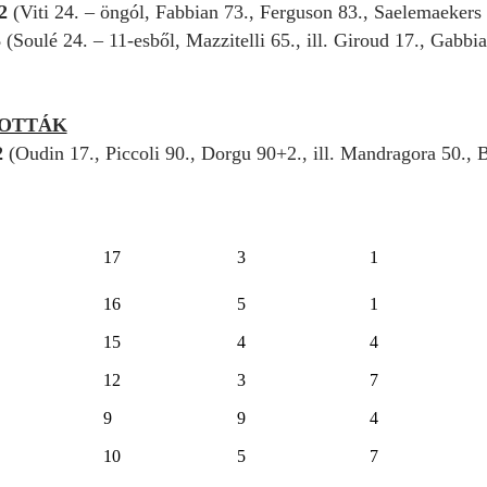
–2
(Viti 24. – öngól, Fabbian 73., Ferguson 83., Saelemaekers 8
3
(Soulé 24. – 11-esből, Mazzitelli 65., ill. Giroud 17., Gabbia
ZOTTÁK
2
(Oudin 17., Piccoli 90., Dorgu 90+2., ill. Mandragora 50., B
17
3
1
16
5
1
15
4
4
12
3
7
9
9
4
10
5
7