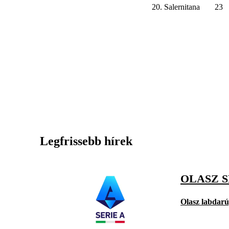
20. Salernitana
23
Legfrissebb hírek
OLASZ S
Olasz labdar