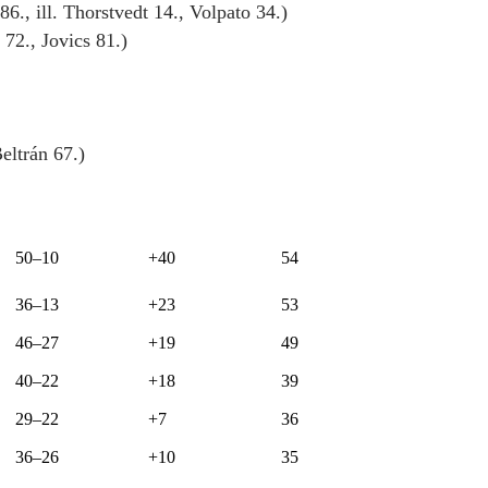
6., ill. Thorstvedt 14., Volpato 34.)
 72., Jovics 81.)
eltrán 67.)
50–10
+40
54
36–13
+23
53
46–27
+19
49
40–22
+18
39
29–22
+7
36
36–26
+10
35