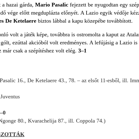
t a hazai gárda,
Mario Pasalic
fejezett be nyugodtan egy szépe
idő vége előtt megduplázta előnyét. A Lazio egyik védője kézze
es De Ketelaere
biztos lábbal a kapu közepébe továbbított.
onló volt a játék képe, továbbra is ostromolta a kaput az Atala
 gólt, ezúttal akcióból volt eredményes. A lefújásig a Lazio i
z már csak a szépítéshez volt elég.
3–1
Pasalic 16., De Ketelaere 43., 78. – az elsőt 11-esből, ill. Im
–Juventus
0–0
Ngonge 80., Kvarachelija 87., ill. Coppola 74.)
SZOTTÁK