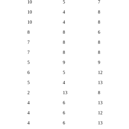
10
5
7
10
4
8
10
4
8
8
8
6
7
8
8
7
8
8
5
9
9
6
5
12
5
4
13
2
13
8
4
6
13
4
6
12
4
6
13