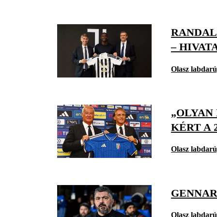
RANDAL
– HIVAT
Olasz labdar
„OLYAN 
KÉRT A 
Olasz labdar
GENNAR
Olasz labdar