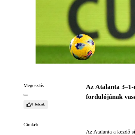
Megosztás
Az Atalanta 3–1-
fordulójának vas
0
Tetszik
Címkék
Az Atalanta a kezdő s