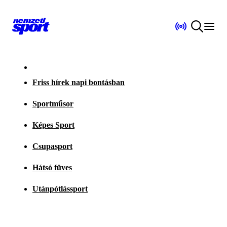
Friss hírek napi bontásban
Sportműsor
Képes Sport
Csupasport
Hátsó füves
Utánpótlássport