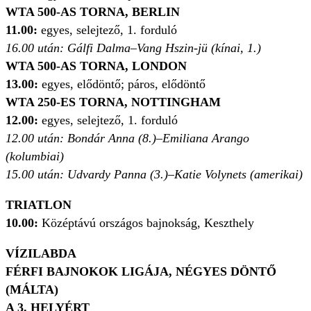
WTA 500-AS TORNA, BERLIN
11.00:
e
gyes, selejtező, 1. forduló
16.00 után: Gálfi Dalma–Vang Hszin-jü (kínai, 1.)
WTA 500-AS TORNA, LONDON
13.00:
egyes, elődöntő; páros, elődöntő
WTA 250-ES TORNA, NOTTINGHAM
12.00:
e
gyes, selejtező, 1. forduló
12.00 után: Bondár Anna (8.)–
Emiliana Arango
(kolumbiai)
15.00 után: Udvardy Panna (3.)–
Katie Volynets (amerikai)
TRIATLON
10.00:
Középtávú országos bajnokság, Keszthely
VÍZILABDA
FÉRFI BAJNOKOK LIGÁJA, NÉGYES DÖNTŐ
(MÁLTA)
A 3. HELYÉRT