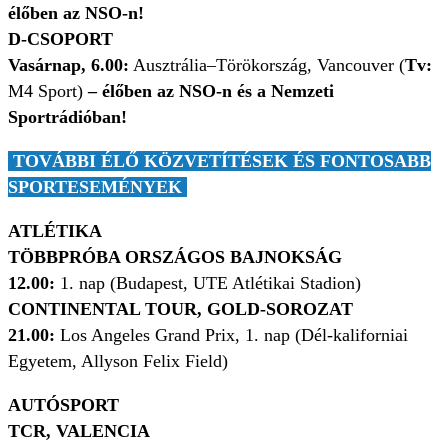
élőben az NSO-n!
D-CSOPORT
Vasárnap, 6.00:
Ausztrália–Törökország, Vancouver (
Tv:
M4 Sport)
– élőben az NSO-n és a Nemzeti
Sportrádióban!
TOVÁBBI ÉLŐ KÖZVETÍTÉSEK ÉS FONTOSABB
SPORTESEMÉNYEK
ATLÉTIKA
TÖBBPRÓBA ORSZÁGOS BAJNOKSÁG
12.00:
1. nap (Budapest, UTE Atlétikai Stadion)
CONTINENTAL TOUR, GOLD-SOROZAT
21.00:
Los Angeles Grand Prix, 1. nap (Dél-kaliforniai
Egyetem, Allyson Felix Field)
AUTÓSPORT
TCR, VALENCIA