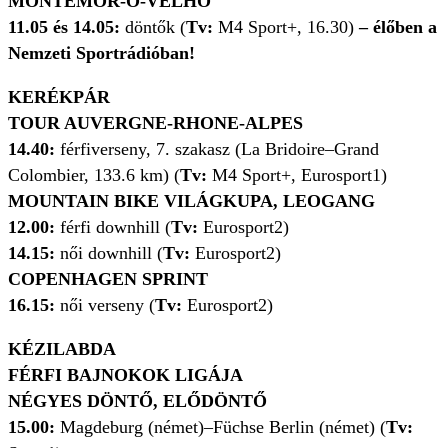
MONTEMOR-O-VELHO
11.05 és 14.05:
döntők (
Tv:
M4 Sport+, 16.30)
– élőben a
Nemzeti Sportrádióban!
KERÉKPÁR
TOUR AUVERGNE-RHONE-ALPES
14.40:
férfiverseny, 7. szakasz (La Bridoire–Grand
Colombier, 133.6 km) (
Tv:
M4 Sport+, Eurosport1)
MOUNTAIN BIKE VILÁGKUPA, LEOGANG
12.00:
férfi downhill (
Tv:
Eurosport2)
14.15:
női downhill (
Tv:
Eurosport2)
COPENHAGEN SPRINT
16.15:
női verseny (
Tv:
Eurosport2)
KÉZILABDA
FÉRFI BAJNOKOK LIGÁJA
NÉGYES DÖNTŐ, ELŐDÖNTŐ
15.00:
Magdeburg (német)–Füchse Berlin (német) (
Tv: