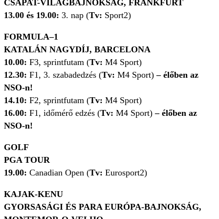
CSAPAT-VILÁGBAJNOKSÁG, FRANKFURT
13.00 és 19.00:
3. nap (
Tv:
Sport2)
FORMULA–1
KATALÁN NAGYDÍJ, BARCELONA
10.00:
F3, sprintfutam
(
Tv:
M4 Sport)
12.30:
F1, 3. szabadedzés (
Tv:
M4 Sport)
– élőben az
NSO-n!
14.10:
F2, sprintfutam
(
Tv:
M4 Sport)
16.00:
F1, időmérő edzés (
Tv:
M4 Sport)
– élőben az
NSO-n!
GOLF
PGA TOUR
19.00:
Canadian Open (
Tv:
Eurosport2)
KAJAK-KENU
GYORSASÁGI ÉS PARA EURÓPA-BAJNOKSÁG,