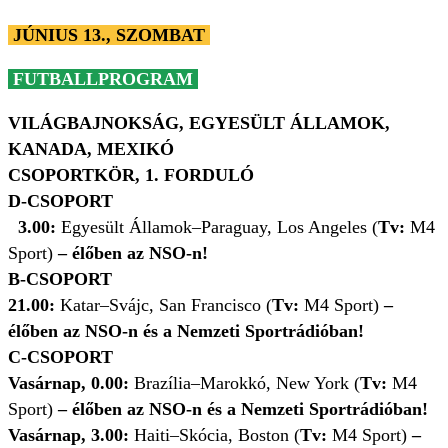
JÚNIUS 13., SZOMBAT
FUTBALLPROGRAM
VILÁGBAJNOKSÁG, EGYESÜLT ÁLLAMOK,
KANADA, MEXIKÓ
CSOPORTKÖR, 1. FORDULÓ
D-CSOPORT
3.00:
Egyesült Államok–Paraguay, Los Angeles (
Tv:
M4
Sport)
– élőben az NSO-n!
B-CSOPORT
21.00:
Katar–Svájc, San Francisco (
Tv:
M4 Sport)
–
élőben az NSO-n és a Nemzeti Sportrádióban!
C-CSOPORT
Vasárnap, 0.00:
Brazília–Marokkó, New York (
Tv:
M4
Sport)
– élőben az NSO-n és a Nemzeti Sportrádióban!
Vasárnap, 3.00:
Haiti–Skócia, Boston (
Tv:
M4 Sport)
–