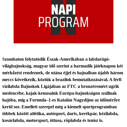
Szombaton folytatódik Észak-Amerikában a labdarúgó-
világbajnokság, magyar idő szerint a harmadik játéknapon két
mérkőzést rendeznek, de utána éjjel és hajnalban újabb három
meccs következik, köztük a brazilok bemutatkozásával. A férfi
vízilabda Bajnokok Ligájában az FTC a bronzéremért ugrik
medencébe, kajak-kenusaink Európa-bajnokságon szállnak
hajóba, míg a Formula–1-es Katalán Nagydíjon az időmérőre
kerül sor. Emellett szerepel még a kiemelt sportprogramban
többek között atlétika, autósport, darts, kerékpár, kézilabda,
kosárlabda, motorsport, öttusa, röplabda és tenisz is.