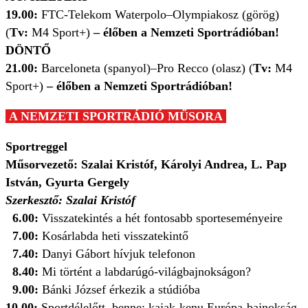
19.00:
FTC-Telekom Waterpolo–Olympiakosz (görög)
(
Tv:
M4 Sport+)
– élőben a Nemzeti Sportrádióban!
DÖNTŐ
21.00:
Barceloneta (spanyol)–Pro Recco (olasz) (
Tv:
M4
Sport+)
– élőben a Nemzeti Sportrádióban!
A NEMZETI SPORTRÁDIÓ MŰSORA
Sportreggel
Műsorvezető: Szalai Kristóf, Károlyi Andrea, L. Pap
István, Gyurta Gergely
Szerkesztő: Szalai Kristóf
6.00:
Visszatekintés a hét fontosabb sporteseményeire
7.00:
Kosárlabda heti visszatekintő
7.40:
Danyi Gábort hívjuk telefonon
8.40:
Mi történt a labdarúgó-világbajnokságon?
9.00:
Bánki József érkezik a stúdióba
10.00:
Sportdélelőtt, benne: kajak-kenu Európa-bajnokság,