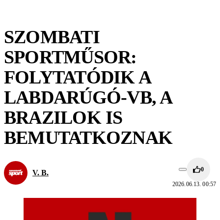
SZOMBATI
SPORTMŰSOR:
FOLYTATÓDIK A
LABDARÚGÓ-VB, A
BRAZILOK IS
BEMUTATKOZNAK
0
V. B.
2026.06.13. 00:57