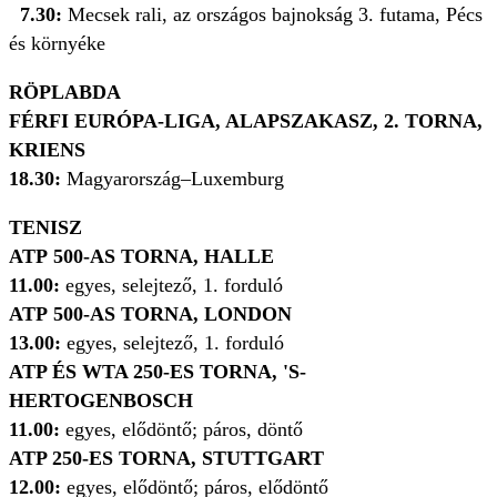
7.30:
Mecsek rali, az országos bajnokság 3. futama, Pécs
és környéke
RÖPLABDA
FÉRFI
EURÓPA-LIGA, ALAPSZAKASZ, 2. TORNA,
KRIENS
18.30:
Magyarország–Luxemburg
TENISZ
ATP
500-AS TORNA, HALLE
11.00:
e
gyes, selejtező, 1. forduló
ATP
500-AS TORNA, LONDON
13.00:
e
gyes, selejtező, 1. forduló
ATP ÉS WTA 250-ES TORNA, 'S-
HERTOGENBOSCH
11.00:
egyes, elődöntő; páros, döntő
ATP 250-ES TORNA, STUTTGART
12.00:
egyes, elődöntő; páros, elődöntő