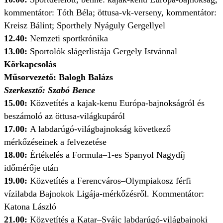
kommentátor: Tóth Béla; öttusa-vk-verseny, kommentátor:
Kreisz Bálint; Sporthely Nyáguly Gergellyel
12.40:
Nemzeti sportkrónika
13.00:
Sportolók slágerlistája Gergely Istvánnal
Körkapcsolás
Műsorvezető: Balogh Balázs
Szerkesztő: Szabó Bence
15.00:
Közvetítés a kajak-kenu Európa-bajnokságról és
beszámoló az öttusa-világkupáról
17.00:
A labdarúgó-világbajnokság következő
mérkőzéseinek a felvezetése
18.00:
Értékelés a Formula–1-es Spanyol Nagydíj
időmérője után
19.00:
Közvetítés a Ferencváros–Olympiakosz férfi
vízilabda Bajnokok Ligája-mérkőzésről. Kommentátor:
Katona László
21.00:
Közvetítés a Katar–Svájc labdarúgó-világbajnoki