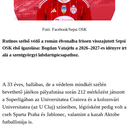
Fotó: Facebook/Sepsi OSK
Rutinos szélső védő a román élvonalba frissen visszajutott Sepsi
OSK első igazolása: Bogdan Vatajelu a 2026–2027-es idényre írt
alá a szentgyörgyi labdarúgócsapathoz.
A 33 éves, ballábas, de a védelem mindkét szélén
bevethető játékos pályafutása során 212 mérkőzést játszott
a Superligában az Universitatea Craiova és a kolozsvári
Universitatea (az U Cluj) színeiben, légiósként pedig volt a
cseh Sparta Praha és Jablonec, valamint a kazah Aktobe
futballistája is.