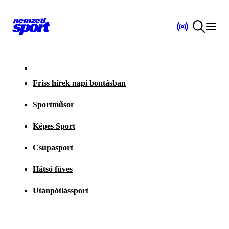
Friss hírek napi bontásban
Sportműsor
Képes Sport
Csupasport
Hátsó füves
Utánpótlássport