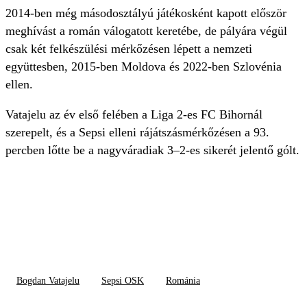
2014-ben még másodosztályú játékosként kapott először
meghívást a román válogatott keretébe, de pályára végül
csak két felkészülési mérkőzésen lépett a nemzeti
együttesben, 2015-ben Moldova és 2022-ben Szlovénia
ellen.
Vatajelu az év első felében a Liga 2-es FC Bihornál
szerepelt, és a Sepsi elleni rájátszásmérkőzésen a 93.
percben lőtte be a nagyváradiak 3–2-es sikerét jelentő gólt.
Bogdan Vatajelu
Sepsi OSK
Románia