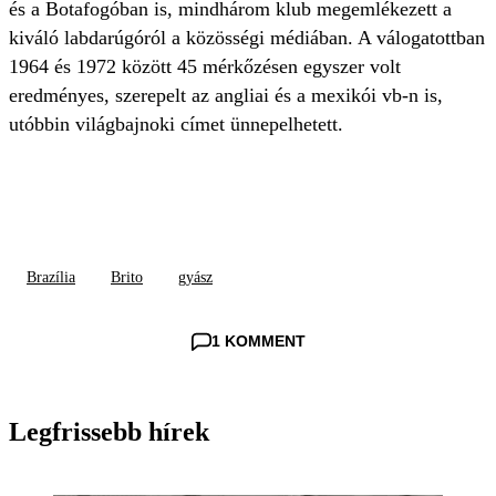
és a Botafogóban is, mindhárom klub megemlékezett a
kiváló labdarúgóról a közösségi médiában. A válogatottban
1964 és 1972 között 45 mérkőzésen egyszer volt
eredményes, szerepelt az angliai és a mexikói vb-n is,
utóbbin világbajnoki címet ünnepelhetett.
Brazília
Brito
gyász
1 KOMMENT
Legfrissebb hírek