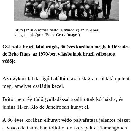
Brito (az álló sorban balról a második) az 1970-es
világbajnokságon (Fotó: Getty Images)
Gyászol a brazil labdarúgás, 86 éves korában meghalt Hércules
de Brito Ruas, az 1970-ben világbajnok brazil válogatott
védője.
Az egykori labdarúgó halálhíre az Instagram-oldalán jelent
meg, amelyet családja kezel.
Britót nemrég tüdőgyulladással szállították kórházba, és
június 11-én Rio de Janeiróban hunyt el.
A 86 éves korában elhunyt védő pályafutása jelentős részét
a Vasco da Gamában töltötte, de szerepelt a Flamengóban