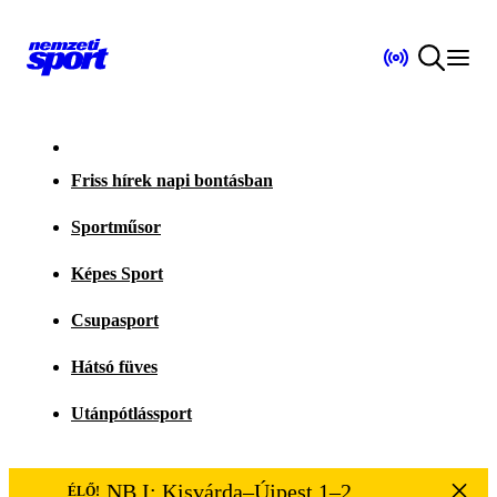
Friss hírek napi bontásban
Sportműsor
Képes Sport
Csupasport
Hátsó füves
Utánpótlássport
NB I: Kisvárda–Újpest 1–2
ÉLŐ!