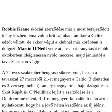
Robbie Keane
skóciai szerződése már a most befejeződött
idény közben téma volt a brit sajtóban, amikor a
Celtic
edzőt váltott, de akkor végül a klubnál már korábban is
dolgozó
Martin O’Neill
vette át a csapat irányítását előbb
októberben ideiglenesen nyolc meccsre, majd januártól a
tavaszi szezon végig.
A 74 éves szakember beugrása sikeres volt, hiszen a
tavasszal 27 meccsből 21-et megnyert a Celtic (3 döntetlen
és 3 vereség mellett), amely megnyerte a bajnokságot és a
Skót Kupát is. O’Neilllnak lejárt a szerződése és a
Dunfermline elleni, 3–1-re megnyert kupadöntő után arról
nyilatkozott, hogy ha a jövő héten kezdődne az új idény,
biztos nem tudná vállalni a folytatást, mert elfáradt, és