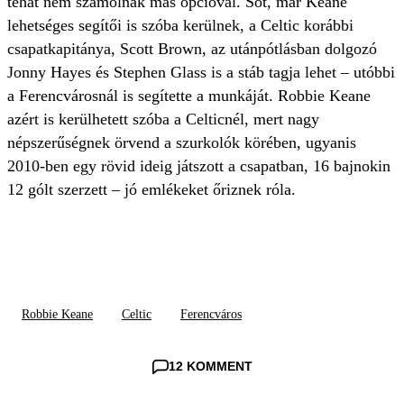
tehát nem számolnak más opcióval. Sőt, már Keane
lehetséges segítői is szóba kerülnek, a Celtic korábbi
csapatkapitánya, Scott Brown, az utánpótlásban dolgozó
Jonny Hayes és Stephen Glass is a stáb tagja lehet – utóbbi
a Ferencvárosnál is segítette a munkáját. Robbie Keane
azért is kerülhetett szóba a Celticnél, mert nagy
népszerűségnek örvend a szurkolók körében, ugyanis
2010-ben egy rövid ideig játszott a csapatban, 16 bajnokin
12 gólt szerzett – jó emlékeket őriznek róla.
Robbie Keane
Celtic
Ferencváros
12 KOMMENT