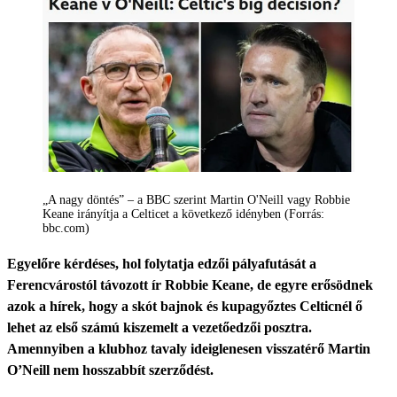
„A nagy döntés” – a BBC szerint Martin O'Neill vagy Robbie
Keane irányítja a Celticet a következő idényben (Forrás:
bbc.com)
Egyelőre kérdéses, hol folytatja edzői pályafutását a
Ferencvárostól távozott ír Robbie Keane, de egyre erősödnek
azok a hírek, hogy a skót bajnok és kupagyőztes Celticnél ő
lehet az első számú kiszemelt a vezetőedzői posztra.
Amennyiben a klubhoz tavaly ideiglenesen visszatérő Martin
O’Neill nem hosszabbít szerződést.