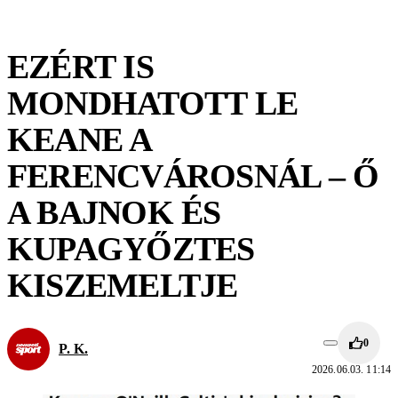
EZÉRT IS
MONDHATOTT LE
KEANE A
FERENCVÁROSNÁL – Ő
A BAJNOK ÉS
KUPAGYŐZTES
KISZEMELTJE
0
P. K.
2026.06.03. 11:14