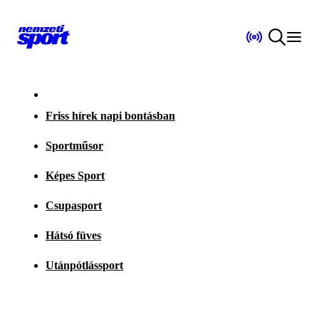
Friss hírek napi bontásban
Sportműsor
Képes Sport
Csupasport
Hátsó füves
Utánpótlássport