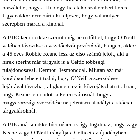
hozzátette, hogy a klub egy fiatalabb szakembert keres.
Ugyanakkor nem zárta ki teljesen, hogy valamilyen
szerepben marad a klubnál.
A
BBC keddi cikke
szerint még nem dőlt el, hogy O’Neill
valóban távozik-e a vezetőedzői pozícióból, ha igen, akkor
a 45 éves Robbie Keane lesz az első számú jelölt, aki a
hírek szerint már tárgyalt is a Celtic többségi
tulajdonosával, Dermot Desmonddal. Miután azt már
korábban lehetett tudni, hogy O’Neill a szerződése
lejártával távozhat, alighanem ez is közrejátszhatott abban,
hogy Keane lemondott a Ferencvárosnál, hogy a
magyarországi szerződése ne jelentsen akadályt a skóciai
tárgyalásoknál.
A BBC már a cikke főcímében is úgy fogalmaz, hogy vagy
Keane vagy O’Neill irányítja a Celticet az új idényben –