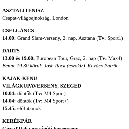
ASZTALITENISZ
Csapat-világbajnokság, London
CSELGÁNCS
14.00:
Grand Slam-verseny, 2. nap, Asztana (
Tv:
Sport1)
DARTS
13.00 és 19.00:
European Tour, Graz, 2. nap (
Tv:
Max4)
Benne 19.30 körül: Josh Rock (északír)–Kovács Patrik
KAJAK-KENU
VILÁGKUPAVERSENY, SZEGED
10.04:
döntők (
Tv:
M4 Sport)
14.04:
döntők (
Tv:
M4 Sport+)
15.45:
előfutamok
KERÉKPÁR
Giro d'Italia országúti körverseny