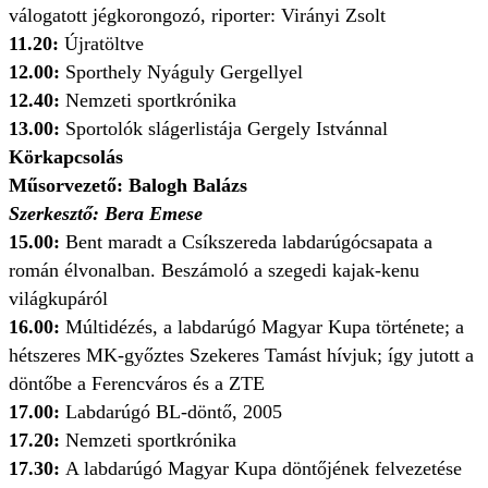
válogatott jégkorongozó, riporter: Virányi Zsolt
11.20:
Újratöltve
12.00:
Sporthely Nyáguly Gergellyel
12.40:
Nemzeti sportkrónika
13.00:
Sportolók slágerlistája Gergely Istvánnal
Körkapcsolás
Műsorvezető: Balogh Balázs
Szerkesztő: Bera Emese
15.00:
Bent maradt a Csíkszereda labdarúgócsapata a
román élvonalban. Beszámoló a szegedi kajak-kenu
világkupáról
16.00:
Múltidézés, a labdarúgó Magyar Kupa története; a
hétszeres MK-győztes Szekeres Tamást hívjuk; így jutott a
döntőbe a Ferencváros és a ZTE
17.00:
Labdarúgó BL-döntő, 2005
17.20:
Nemzeti sportkrónika
17.30:
A labdarúgó Magyar Kupa döntőjének felvezetése