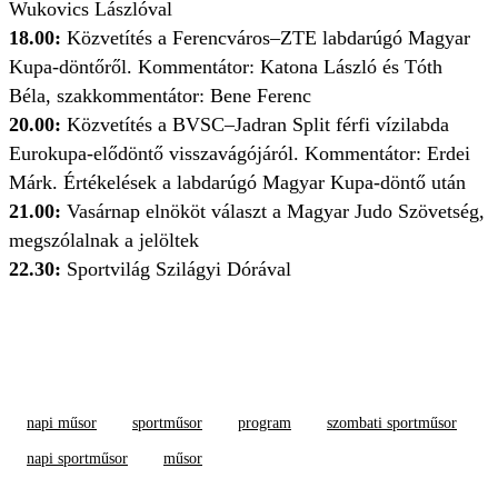
Wukovics Lászlóval
18.00:
Közvetítés a Ferencváros–ZTE labdarúgó Magyar
Kupa-döntőről. Kommentátor: Katona László és Tóth
Béla, szakkommentátor: Bene Ferenc
20.00:
Közvetítés a BVSC–Jadran Split férfi vízilabda
Eurokupa-elődöntő visszavágójáról. Kommentátor: Erdei
Márk. Értékelések a labdarúgó Magyar Kupa-döntő után
21.00:
Vasárnap elnököt választ a Magyar Judo Szövetség,
megszólalnak a jelöltek
22.30:
Sportvilág Szilágyi Dórával
napi műsor
sportműsor
program
szombati sportműsor
napi sportműsor
műsor