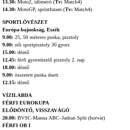
13.30:
Moto2, időmérő (
Tv:
Match4)
14.30:
MotoGP, sprintfutam (
Tv:
Match4)
SPORTLÖVÉSZET
Európa-bajnokság, Eszék
9.00:
25, 50 méteres puska, pisztoly
9.00:
női sportpisztoly 30 gyors
15.00:
döntő
12.45:
férfi gyorstüzelő pisztoly 2. nap
18.00:
döntő
9.00:
összetett puska duett
12.15:
döntő
VÍZILABDA
FÉRFI EUROKUPA
ELŐDÖNTŐ, VISSZAVÁGÓ
20.00:
BVSC-Manna ABC
–
Jadran Split (horvát)
FÉRFI OB I