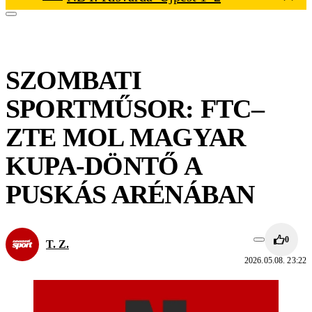
SZOMBATI
SPORTMŰSOR: FTC–
ZTE MOL MAGYAR
KUPA-DÖNTŐ A
PUSKÁS ARÉNÁBAN
0
T. Z.
2026.05.08. 23:22