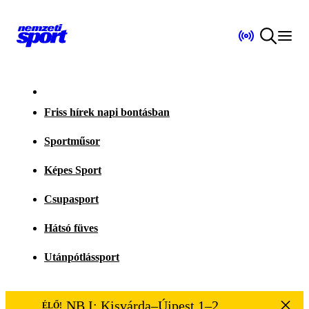
Friss hírek napi bontásban
Sportműsor
Képes Sport
Csupasport
Hátsó füves
Utánpótlássport
NB I: Kisvárda–Újpest 1–2
ÉLŐ!