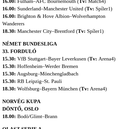
16.00:
Fulham–AFC Bournemouth (
Tv:
Match4)
16.00:
Sunderland–Manchester United (
Tv:
Spíler1)
16.00:
Brighton & Hove Albion–Wolverhampton
Wanderers
18.30:
Manchester City–Brentford (
Tv:
Spíler1)
NÉMET BUNDESLIGA
33. FORDULÓ
15.30:
VfB Stuttgart–Bayer Leverkusen (
Tv:
Arena4)
15.30:
Hoffenheim–Werder Bremen
15.30:
Augsburg–Mönchengladbach
15.30:
RB Leipzig–St. Pauli
18.30:
Wolfsburg–Bayern München (
Tv:
Arena4)
NORVÉG KUPA
DÖNTŐ, OSLO
18.00:
Bodö/Glimt–Brann