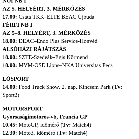
NŐI NB I
AZ 5. HELYÉRT, 3. MÉRKŐZÉS
17.00:
Csata TKK
–
ELTE BEAC Újbuda
FÉRFI NB I
AZ
5–8. HELYÉRT, 3. MÉRKŐZÉS
18.00:
DEAC
–
Endo Plus Service-Honvéd
A
LSÓHÁZI RÁJÁTSZÁS
18.00:
SZTE-Szedeák
–
Egis Körmend
18.00:
MVM-OSE Lions
–
NKA Universitas Pécs
LÓSPORT
14.00:
Food Truck Show, 2. nap, Kincsem Park (
Tv:
Sport2)
MOTORSPORT
Gyorsaságimotoros-vb, Francia GP
10.45:
MotoGP, időmérő (
Tv:
Match4)
12.30:
Moto3, időmérő (
Tv:
Match4)