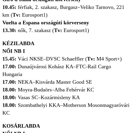
10.45:
férfiak, 2. szakasz, Burgasz
–
Veliko Tarnovo, 221
km (
Tv:
Eurosport1)
Vuelta a Espana országúti körverseny
13.30:
nők, 7. szakasz (
Tv:
Eurosport1)
KÉZILABDA
NŐI NB I
15.45:
Váci NKSE
–
DVSC Schaeffler (
Tv:
M4 Sport+)
17.00:
Dunaújvárosi Kohász KA
–
FTC-Rail Cargo
Hungaria
17.00:
NEKA
–
Kisvárda Master Good SE
18.00:
Moyra-Budaörs
–
Alba Fehérvár KC
18.00:
Vasas SC
–
Kozármisleny KA
18.00:
Szombathelyi KKA
–
Motherson Mosonmagyaróvári
KC
KOSÁRLABDA