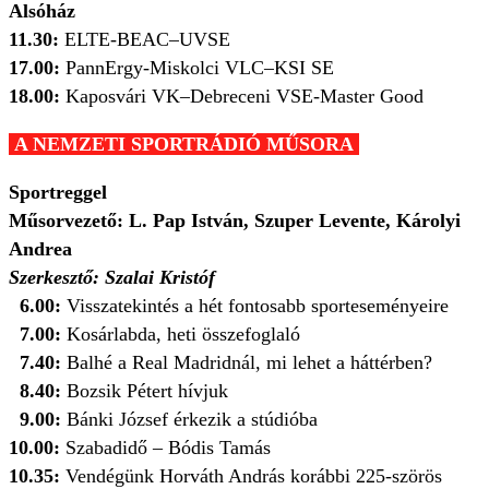
A
lsóház
11.30:
ELTE-BEAC
–
UVSE
17.00:
PannErgy-Miskolci VLC
–
KSI SE
18.00:
Kaposvári VK
–
Debreceni VSE-Master Good
A NEMZETI SPORTRÁDIÓ MŰSORA
Sportreggel
Műsorvezető: L. Pap István, Szuper Levente, Károlyi
Andrea
Szerkesztő: Szalai Kristóf
6.00:
Visszatekintés a hét fontosabb sporteseményeire
7.00:
Kosárlabda, heti összefoglaló
7.40:
Balhé a Real Madridnál, mi lehet a háttérben?
8.40:
Bozsik Pétert hívjuk
9.00:
Bánki József érkezik a stúdióba
10.00:
Szabadidő – Bódis Tamás
10.35:
Vendégünk Horváth András korábbi 225-szörös