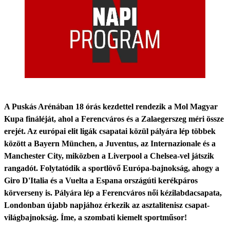
A Puskás Arénában 18 órás kezdettel rendezik a Mol Magyar
Kupa fináléját, ahol a Ferencváros és a Zalaegerszeg méri össze
erejét. Az európai elit ligák csapatai közül pályára lép többek
között a Bayern München, a Juventus, az Internazionale és a
Manchester City, miközben a Liverpool a Chelsea-vel játszik
rangadót. Folytatódik a sportlövő Európa-bajnokság, ahogy a
Giro D'Italia és a Vuelta a Espana országúti kerékpáros
körverseny is. Pályára lép a Ferencváros női kézilabdacsapata,
Londonban újabb napjához érkezik az asztalitenisz csapat-
világbajnokság. Íme, a szombati kiemelt sportműsor!