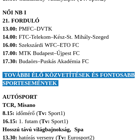
NŐI NB I
21. FORDULÓ
13.00:
PMFC
–DVTK
14.00:
FTC-Telekom–Kész-St. Mihály-Szeged
16.00:
Szekszárdi WFC–ETO FC
17.00:
MTK Budapest–Újpest FC
17.30:
Budaörs–Puskás Akadémia FC
TOVÁBBI ÉLŐ KÖZVETÍTÉSEK ÉS FONTOSABB
SPORTESEMÉNYEK
AUTÓSPORT
TCR, Misano
8.15:
időmérő (
Tv:
Sport1)
16.15:
1. futam (
Tv:
Sport1)
Hosszú távú világbajnokság, Spa
13.30:
hatórás verseny (
Tv:
Eurosport2)