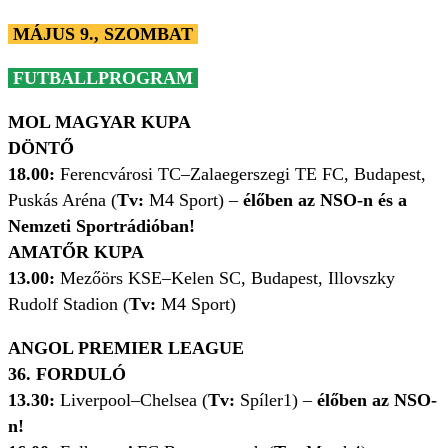
MÁJUS 9., SZOMBAT
FUTBALLPROGRAM
MOL MAGYAR KUPA
DÖNTŐ
18.00:
Ferencvárosi TC
–
Zalaegerszegi TE FC, Budapest,
Puskás Aréna (
Tv:
M4 Sport)
–
élőben az NSO-n és a
Nemzeti Sportrádióban!
AMATŐR KUPA
13.00:
Mezőörs KSE
–
Kelen SC, Budapest, Illovszky
Rudolf Stadion (
Tv:
M4 Sport)
ANGOL PREMIER LEAGUE
36. FORDULÓ
13.30:
Liverpool–Chelsea (
Tv:
Spíler1) –
élőben az NSO-
n!