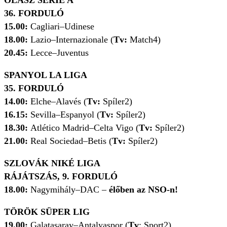
OLASZ SERIE A
36. FORDULÓ
15.00:
Cagliari–Udinese
18.00:
Lazio–Internazionale (
Tv:
Match4)
20.45:
Lecce–Juventus
SPANYOL LA LIGA
35. FORDULÓ
14.00:
Elche–Alavés (
Tv:
Spíler2)
16.15:
Sevilla–Espanyol (
Tv:
Spíler2)
18.30:
Atlético Madrid–Celta Vigo (
Tv:
Spíler2)
21.00:
Real Sociedad–Betis (
Tv:
Spíler2)
SZLOVÁK NIKÉ LIGA
RÁJÁTSZÁS, 9. FORDULÓ
18.00:
Nagymihály–DAC –
élőben az NSO-n!
TÖRÖK SÜPER LIG
19.00:
Galatasaray–Antalyaspor (
Tv
: Sport2)