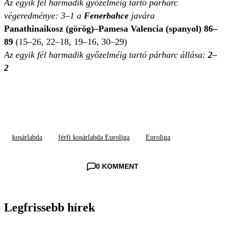
Az egyik fél harmadik győzelméig tartó párharc
végeredménye: 3–1 a
Fenerbahce
javára
Panathinaikosz (görög)–Pamesa Valencia (spanyol) 86–
89
(15–26, 22–18, 19–16, 30–29)
Az egyik fél harmadik győzelméig tartó párharc állása:
2–
2
kosárlabda
férfi kosárlabda Euroliga
Euroliga
0 KOMMENT
Legfrissebb hírek