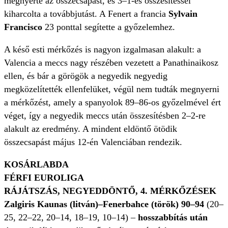
megnyerte az összecsapást, és 3–1-es összesítéssel
kiharcolta a továbbjutást. A Fenert a francia
Sylvain
Francisco
23 ponttal segítette a győzelemhez.
A késő esti mérkőzés is nagyon izgalmasan alakult: a
Valencia a meccs nagy részében vezetett a Panathinaikosz
ellen, és bár a görögök a negyedik negyedig
megközelítették ellenfelüket, végül nem tudták megnyerni
a mérkőzést, amely a spanyolok 89–86-os győzelmével ért
véget, így a negyedik meccs után összesítésben 2
–2-re
alakult az eredmény. A mindent eldöntő ötödik
összecsapást május 12-én Valenciában rendezik.
KOSÁRLABDA
FÉRFI EUROLIGA
RÁJÁTSZÁS, NEGYEDDÖNTŐ, 4. MÉRKŐZÉSEK
Zalgiris Kaunas (litván)–Fenerbahce (török) 90–94
(20–
25, 22–22, 20–14, 18–19, 10–14) –
hosszabbítás után