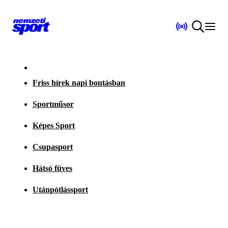
Friss hírek napi bontásban
Sportműsor
Képes Sport
Csupasport
Hátsó füves
Utánpótlássport