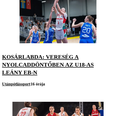
KOSÁRLABDA: VERESÉG A
NYOLCADDÖNTŐBEN AZ U18-AS
LEÁNY EB-N
Utánpótlássport
16 órája