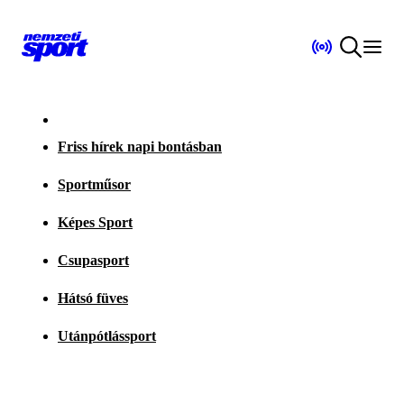
Friss hírek napi bontásban
Sportműsor
Képes Sport
Csupasport
Hátsó füves
Utánpótlássport