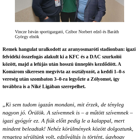
Vincze István sportigazgató, Czibor Norbert edző és Baráth
György elnök
Remek hangulat uralkodott az aranyosmaróti stadionban: igazi
felvidéki összefogás alakult ki a KFC és a DAC szurkolói
között, majd a lefújás után hosszú ünneplés kezdődött. A
Komárom sikeresen megvívta az osztályozót, a keddi 1–0-s
vereség után szombaton 3–0-ra legyőzte a Zólyomot, így
továbbra is a Niké Ligában szerepelhet.
„Ki sem tudom igazán mondani, mit érzek, de tényleg
nagyon jó. Örülök. A szívemnek is – a műtött szívemnek –
igazi gyógyír ez. A fiúk előtt pedig le a kalappal, mert
mindent beleadtak! Nehéz körülmények között dolgoztunk,
rengeteg sérültünk volt, edzőváltás is történt, úgyhogy