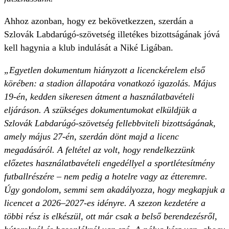
Ahhoz azonban, hogy ez bekövetkezzen, szerdán a
Szlovák Labdarúgó-szövetség illetékes bizottságának jóvá
kell hagynia a klub indulását a Niké Ligában.
„Egyetlen dokumentum hiányzott a licenckérelem első
körében: a stadion állapotára vonatkozó igazolás. Május
19-én, kedden sikeresen átment a használatbavételi
eljáráson. A szükséges dokumentumokat elküldjük a
Szlovák Labdarúgó-szövetség fellebbviteli bizottságának,
amely május 27-én, szerdán dönt majd a licenc
megadásáról. A feltétel az volt, hogy rendelkezzünk
előzetes használatbavételi engedéllyel a sportlétesítmény
futballrészére – nem pedig a hotelre vagy az étteremre.
Úgy gondolom, semmi sem akadályozza, hogy megkapjuk a
licencet a 2026–2027-es idényre. A szezon kezdetére a
többi rész is elkészül, ott már csak a belső berendezésről,