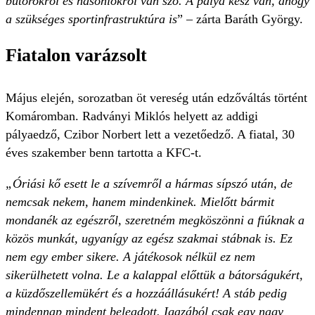
bútorokról és hasonlókról van szó. A pálya kész van, ahogy
a szükséges sportinfrastruktúra is
” – zárta Baráth György.
Fiatalon varázsolt
Május elején, sorozatban öt vereség után edzőváltás történt
Komáromban. Radványi Miklós helyett az addigi
pályaedző, Czibor Norbert lett a vezetőedző. A fiatal, 30
éves szakember benn tartotta a KFC-t.
„Óriási kő esett le a szívemről a hármas sípszó után, de
nemcsak nekem, hanem mindenkinek. Mielőtt bármit
mondanék az egészről, szeretném megköszönni a fiúknak a
közös munkát, ugyanígy az egész szakmai stábnak is. Ez
nem egy ember sikere. A játékosok nélkül ez nem
sikerülhetett volna. Le a kalappal előttük a bátorságukért,
a küzdőszellemükért és a hozzáállásukért! A stáb pedig
mindennap mindent beleadott. Igazából csak egy nagy