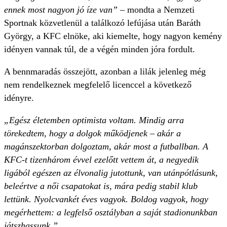
ennek most nagyon jó íze van”
– mondta a Nemzeti
Sportnak közvetlenül a találkozó lefújása után Baráth
György, a KFC elnöke, aki kiemelte, hogy nagyon kemény
idényen vannak túl, de a végén minden jóra fordult.
A bennmaradás összejött, azonban a lilák jelenleg még
nem rendelkeznek megfelelő licenccel a következő
idényre.
„Egész életemben optimista voltam. Mindig arra
törekedtem, hogy a dolgok működjenek – akár a
magánszektorban dolgoztam, akár most a futballban. A
KFC-t tizenhárom évvel ezelőtt vettem át, a negyedik
ligából egészen az élvonalig jutottunk, van utánpótlásunk,
beleértve a női csapatokat is, mára pedig stabil klub
lettünk. Nyolcvankét éves vagyok. Boldog vagyok, hogy
megérhettem: a legfelső osztályban a saját stadionunkban
játszhassunk.”