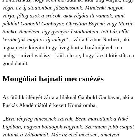
végre az új stadionban játszhassunk. Mindenki nagyon
várja, főleg azok a srácok, akik régóta itt vannak, mint
például Ganbold Ganbayar, Christian Bayemi vagy Martin
Simko. Remélem, egy gyönyörű stadionban, telt ház előtt
kezdhetjük majd az új idényt
” – zárta Czibor Norbert, aki
tegnap este kinyitott egy üveg bort a barátnőjével, ma
pedig – mivel vadász – kiül a lesre, hogy kicsit kitisztítsa a
gondolatait.
Mongóliai hajnali meccsnézés
Az ötödik idényét zárta a liláknál Ganbold Ganbayar, aki a
Puskás Akadémiától érkezett Komáromba.
„Erre tényleg nincsenek szavak. Benn maradtunk a Niké
Ligában, nagyon boldogok vagyunk. Szerintem jobb csapat
voltunk a Zólyomnál. Már az első meccsen, amelyen