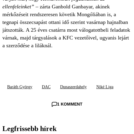
ellenfeleinket”
– zárta Ganbold Ganbayar, akinek
mérkőzéseit rendszeresen követik Mongóliában is, a
tegnapi összecsapást ottani idő szerint vasárnap hajnalban
játszották. A 25 éves csatárra most válogatottbeli feladatok
várnak, majd tárgyalások a KFC vezetőivel, ugyanis lejárt
a szerződése a liláknál.
Baráth György
DAC
Dunaszerdahely
Niké Liga
1 KOMMENT
Legfrissebb hírek