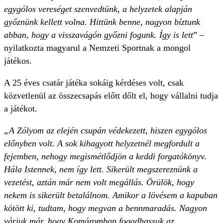
egygólos vereséget szenvedtünk, a helyzetek alapján
győznünk kellett volna. Hittünk benne, nagyon bíztunk
abban, hogy a visszavágón győzni fogunk. Így is lett
” –
nyilatkozta magyarul a Nemzeti Sportnak a mongol
játékos.
A 25 éves csatár játéka sokáig kérdéses volt, csak
közvetlenül az összecsapás előtt dőlt el, hogy vállalni tudja
a játékot.
„A Zólyom az elején csupán védekezett, hiszen egygólos
előnyben volt. A sok kihagyott helyzetnél megfordult a
fejemben, nehogy megismétlődjön a keddi forgatókönyv.
Hála Istennek, nem így lett. Sikerült megszereznünk a
vezetést, aztán már nem volt megállás. Örülök, hogy
nekem is sikerült betalálnom. Amikor a lövésem a kapuban
kötött ki, tudtam, hogy megvan a bennmaradás. Nagyon
várjuk már, hogy Komáromban fogadhassuk az