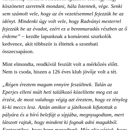
köszönetet szeretnék mondani, hála Istennek, vége. Senki
sem számolt vele, hogy az én vezetésemmel fejezzük be az
idényt. Mindenki úgy volt vele, hogy Radványi mesterrel
fejezzük be az évadot, ezért ez a bennmaradás részben az ő
érdeme”
– kezdte lapunknak a komáromi szurkolók
kedvence, akit többször is éltettek a szombati
összecsapáson.
Mint elmondta, rendkívül feszült volt a mérkőzés előtt.
Nem is csoda, hiszen a 126 éves klub jövője volt a tét.
„Régen éreztem magam ennyire feszültnek. Talán az
Eperjes elleni múlt heti találkozó közelítette meg ezt az
érzést, de most valahogy végig azt éreztem, hogy ez tényleg
ki-ki meccs lesz. Aztán amikor a játékosok kifutottak a
pályára és a bíró belefújt a sípjába, megnyugodtam, mert
látszott rajtuk, hogy mindent ki fognak adni magukból.
Fantasztikus, hogy benn maradtunk. Már alig várjuk, hogy