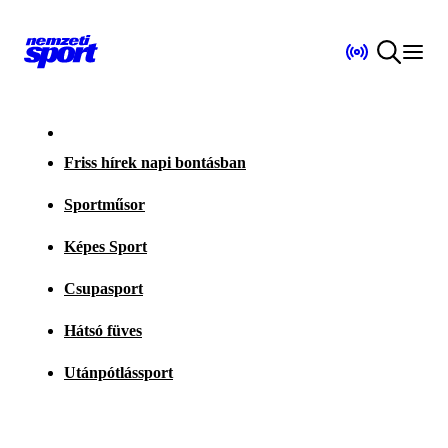
Friss hírek napi bontásban
Sportműsor
Képes Sport
Csupasport
Hátsó füves
Utánpótlássport