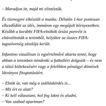
– Maradjon itt, majd mi elintézzük.
És tizenegyre elkészült a munka. Délután 1-kor pontosan
elkezdődött az ülés, immáron egy megújult környezetben.
Később a korábbi FIFA-elnökök óriási portréit is
eltávolították a teremből, helyükre az összes FIFA-
tagszövetség zászlója került.
Infantino vizuálisan is egyértelművé akarta tenni, hogy
abban a teremben mindenki a futballért dolgozik – és nem
a túlzó költekezésért vagy a felelőtlen pénzügyi döntések
látványos fitogtatásáért.
– Elnök úr, van még a szálláskérdés is...
– Mit ért ez alatt?
– Ki kell választani, hol fog lakni és aludni.
– Van szabad apartman?