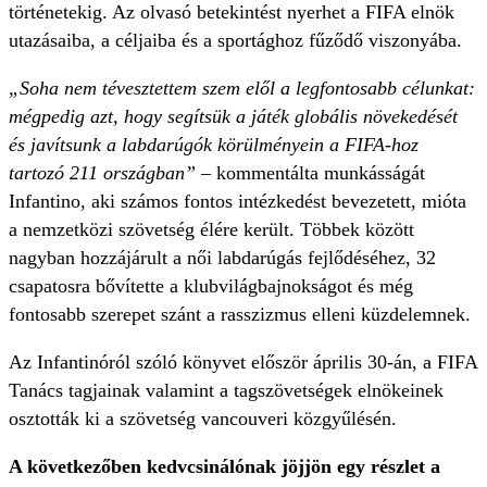
történetekig. Az olvasó betekintést nyerhet a FIFA elnök
utazásaiba, a céljaiba és a sportághoz fűződő viszonyába.
„Soha nem tévesztettem szem elől a legfontosabb célunkat:
mégpedig azt, hogy segítsük a játék globális növekedését
és javítsunk a labdarúgók körülményein a FIFA-hoz
tartozó 211 országban”
– kommentálta munkásságát
Infantino, aki számos fontos intézkedést bevezetett, mióta
a nemzetközi szövetség élére került. Többek között
nagyban hozzájárult a női labdarúgás fejlődéséhez, 32
csapatosra bővítette a klubvilágbajnokságot és még
fontosabb szerepet szánt a rasszizmus elleni küzdelemnek.
Az Infantinóról szóló könyvet először április 30-án, a FIFA
Tanács tagjainak valamint a tagszövetségek elnökeinek
osztották ki a szövetség vancouveri közgyűlésén.
A következőben kedvcsinálónak jöjjön egy részlet a