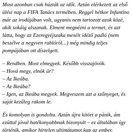
Most azonban csak húzták az időt. Aztán elérkezett az első
ülési nap a FIFA Tanács termében. Reggel hétkor Infantino
már az irodájában volt, ugyanis nem tartozott azok közé,
akik sokáig alszanak. Elment megnézni a termet, és azt
látta, hogy az Ezeregyéjszaka meséit idéző padló (nem
beszélve a negyven rablóról...) még mindig teljes
pompájában ott díszelgett.
– Rendben. Most elmegyek. Később visszajövök.
– Hová megy, elnök úr?
– Az Ikeába.
– Az Ikeába?
– Igen, az Ikeába megyek. Megveszem azt a szőnyeget, és
saját kezűleg rakom le.
És komolyan is gondolta. Aztán újra kitört a pánik, ám
ezúttal jóval hatékonyabbnak bizonyult – ez általában így
történik, amikor hirtelen ultimátumot kap az ember.