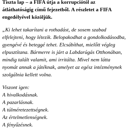
Tiszta lap – a FIFA útja a korrupciótól az
átláthatóságig című fejezetből. A részletet a FIFA
engedélyével közöljük.
„Ki lehet takarítani a rothadást, de sosem szabad
elfelejteni, hogy létezik. Belopakodhat a gondolkodásodba,
gyengévé és beteggé tehet. Elcsábíthat, mielőtt végleg
elpusztítana. Bármerre is járt a Labdarúgás Otthonában,
mindig talált valamit, ami irritálta. Mivel nem látta
nyomát annak a játéknak, amelyet az egész intézménynek
szolgálnia kellett volna.
Viszont igen:
A hivalkodásnak.
A pazarlásnak.
A túlméretezettségnek.
Az értelmetlenségnek.
A fényűzésnek.