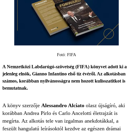
Fotó: FIFA
A Nemzetközi Labdarúgó-szövetség (FIFA) könyvet adott ki a
jelenleg elnök, Gianno Infantino első tíz évéről. Az alkotásban
számos, korábban nyilvánosságra nem hozott kulisszatitkot is
bemutatnak.
A könyv szerzője
Alessandro Alciato
olasz újságíró, aki
korábban Andrea Pirlo és Carlo Ancelotti életrajzát is
megírta. Az alkotás tele van izgalmas anekdotákkal, a
feszült hangulatú leírásoktól kezdve az egészen drámai