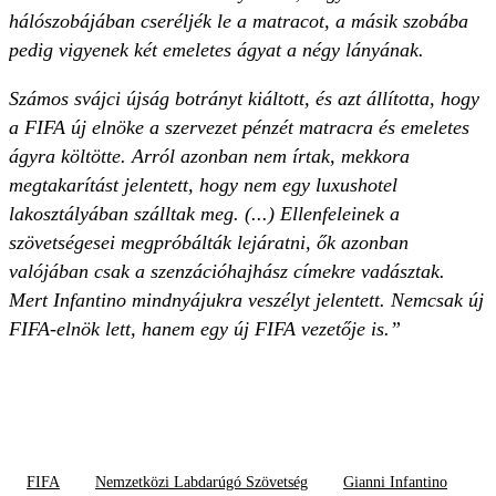
hálószobájában cseréljék le a matracot, a másik szobába
pedig vigyenek két emeletes ágyat a négy lányának.
Számos svájci újság botrányt kiáltott, és azt állította, hogy
a FIFA új elnöke a szervezet pénzét matracra és emeletes
ágyra költötte. Arról azonban nem írtak, mekkora
megtakarítást jelentett, hogy nem egy luxushotel
lakosztályában szálltak meg. (...) Ellenfeleinek a
szövetségesei megpróbálták lejáratni, ők azonban
valójában csak a szenzációhajhász címekre vadásztak.
Mert Infantino mindnyájukra veszélyt jelentett. Nemcsak új
FIFA-elnök lett, hanem egy új FIFA vezetője is.”
FIFA
Nemzetközi Labdarúgó Szövetség
Gianni Infantino