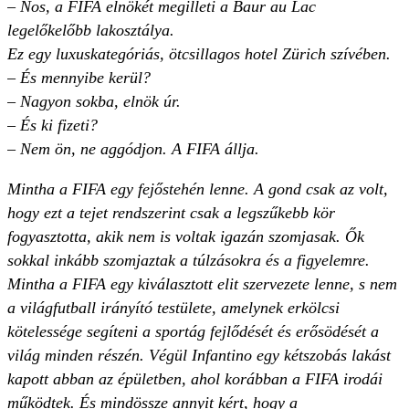
– Nos, a FIFA elnökét megilleti a Baur au Lac
legelőkelőbb lakosztálya.
Ez egy luxuskategóriás, ötcsillagos hotel Zürich szívében.
– És mennyibe kerül?
– Nagyon sokba, elnök úr.
– És ki fizeti?
– Nem ön, ne aggódjon. A FIFA állja.
Mintha a FIFA egy fejőstehén lenne. A gond csak az volt,
hogy ezt a tejet rendszerint csak a legszűkebb kör
fogyasztotta, akik nem is voltak igazán szomjasak. Ők
sokkal inkább szomjaztak a túlzásokra és a figyelemre.
Mintha a FIFA egy kiválasztott elit szervezete lenne, s nem
a világfutball irányító testülete, amelynek erkölcsi
kötelessége segíteni a sportág fejlődését és erősödését a
világ minden részén. Végül Infantino egy kétszobás lakást
kapott abban az épületben, ahol korábban a FIFA irodái
működtek. És mindössze annyit kért, hogy a