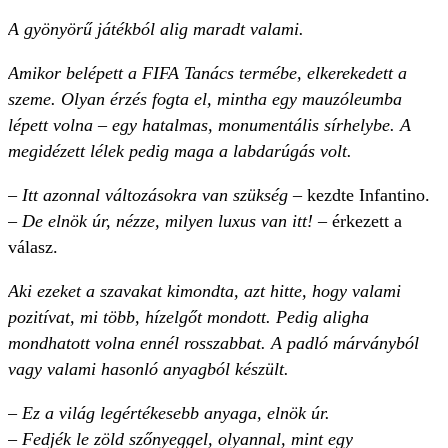
A gyönyörű játékból alig maradt valami.
Amikor belépett a FIFA Tanács termébe, elkerekedett a
szeme. Olyan érzés fogta el, mintha egy mauzóleumba
lépett volna – egy hatalmas, monumentális sírhelybe. A
megidézett lélek pedig maga a labdarúgás volt.
– Itt azonnal változásokra van szükség
– kezdte Infantino.
– De elnök úr, nézze, milyen luxus van itt!
– érkezett a
válasz.
Aki ezeket a szavakat kimondta, azt hitte, hogy valami
pozitívat, mi több, hízelgőt mondott. Pedig aligha
mondhatott volna ennél rosszabbat. A padló márványból
vagy valami hasonló anyagból készült.
– Ez a világ legértékesebb anyaga, elnök úr.
– Fedjék le zöld szőnyeggel, olyannal, mint egy