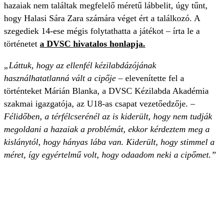
hazaiak nem találtak megfelelő méretű lábbelit, úgy tűnt,
hogy Halasi Sára Zara számára véget ért a találkozó. A
szegediek 14-ese mégis folytathatta a játékot – írta le a
történetet
a DVSC hivatalos honlapja.
„Láttuk, hogy az ellenfél kézilabdázójának
használhatatlanná vált a cipője
– elevenítette fel a
történteket Márián Blanka, a DVSC Kézilabda Akadémia
szakmai igazgatója, az U18-as csapat vezetőedzője. –
Félidőben, a térfélcserénél az is kiderült, hogy nem tudják
megoldani a hazaiak a problémát, ekkor kérdeztem meg a
kislánytól, hogy hányas lába van. Kiderült, hogy stimmel a
méret, így egyértelmű volt, hogy odaadom neki a cipőmet.”