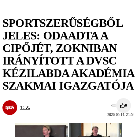
SPORTSZERŰSÉGBŐL
JELES: ODAADTA A
CIPŐJÉT, ZOKNIBAN
IRÁNYÍTOTT A DVSC
KÉZILABDA AKADÉMIA
SZAKMAI IGAZGATÓJA
0
T. Z.
2026.05.14. 21:54