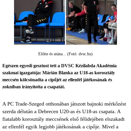
Előtte és utána... (Fotó: dvsc.hu)
Egészen egyedi gesztust tett a DVSC Kézilabda Akadémia
szakmai igazgatója: Márián Blanka az U18-as korosztály
meccsén kölcsönadta a cipőjét az ellenfél játékosának és
zokniban irányította a csapatát.
A PC Trade-Szeged otthonában játszott bajnoki mérkőzést
szerda délután a Debrecen U20-as és U18-as csapata. A
fiatalabb korosztály meccsének első félidejében elszakadt
az ellenfél egyik legjobb játékosának a cipője. Mivel a