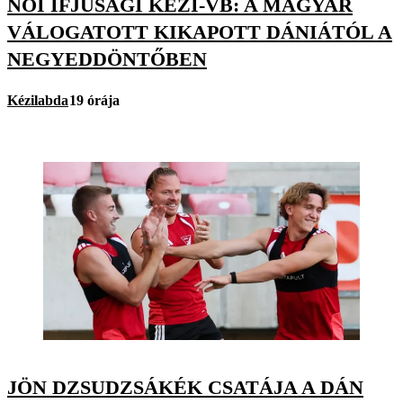
NŐI IFJÚSÁGI KÉZI-VB: A MAGYAR
VÁLOGATOTT KIKAPOTT DÁNIÁTÓL A
NEGYEDDÖNTŐBEN
Kézilabda
19 órája
JÖN DZSUDZSÁKÉK CSATÁJA A DÁN