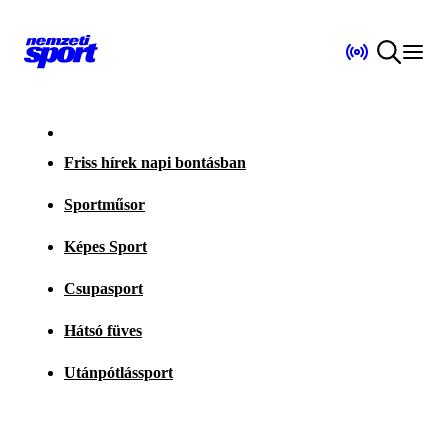
Friss hírek napi bontásban
Sportműsor
Képes Sport
Csupasport
Hátsó füves
Utánpótlássport