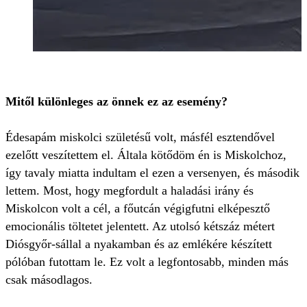
Mitől különleges az önnek ez az esemény?
Édesapám miskolci születésű volt, másfél esztendővel
ezelőtt veszítettem el. Általa kötődöm én is Miskolchoz,
így tavaly miatta indultam el ezen a versenyen, és második
lettem. Most, hogy megfordult a haladási irány és
Miskolcon volt a cél, a főutcán végigfutni elképesztő
emocionális töltetet jelentett. Az utolsó kétszáz métert
Diósgyőr-sállal a nyakamban és az emlékére készített
pólóban futottam le. Ez volt a legfontosabb, minden más
csak másodlagos.