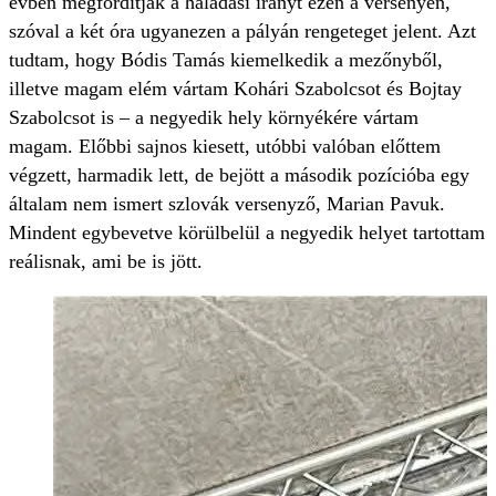
évben megfordítják a haladási irányt ezen a versenyen,
szóval a két óra ugyanezen a pályán rengeteget jelent. Azt
tudtam, hogy Bódis Tamás kiemelkedik a mezőnyből,
illetve magam elém vártam Kohári Szabolcsot és Bojtay
Szabolcsot is – a negyedik hely környékére vártam
magam. Előbbi sajnos kiesett, utóbbi valóban előttem
végzett, harmadik lett, de bejött a második pozícióba egy
általam nem ismert szlovák versenyző, Marian Pavuk.
Mindent egybevetve körülbelül a negyedik helyet tartottam
reálisnak, ami be is jött.