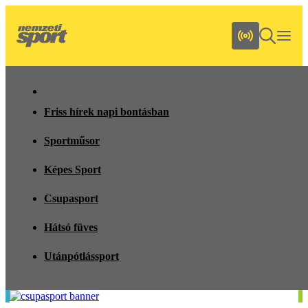
Friss hírek napi bontásban
Sportműsor
Képes Sport
Csupasport
Hátsó füves
Utánpótlássport