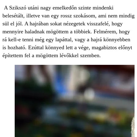
A Szikszó utáni nagy emelkedőn szinte mindenki
belesétált, illetve van egy rossz szokásom, ami nem mindig
sül el jól. A hajrában sokat nézegetek visszafelé, hogy
mennyire haladnak mögöttem a többiek. Felmérem, hogy
rá kell-e tenni még egy lapáttal, vagy a hajrá könnyebben
is hozható. Ezúttal könnyed lett a vége, magabiztos előnyt
építettem fel a mögöttem lévőkkel szemben.