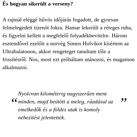
És hogyan sikerült a verseny?
A rajtnál eléggé hűvös időjárás fogadott, de gyorsan
felmelegedett tizenöt fokra. Hamar lekerült a réteges ruha,
és figyelni kellett a megfelelő folyadékbevitelre. Három
esztendővel ezelőtt a norvég Simen Holvikot kísértem az
Ultrabalatonon, akkor rengeteget tanultam tőle a
frissítésről. Nos, most ezt próbáltam utánozni, és magamon
alkalmazni.
Nyolcvan kilométerig nagyszerűen ment
minden, majd beütött a meleg, ráadásul az
emelkedők és a földes utak is komoly
nehezítést jelentettek.