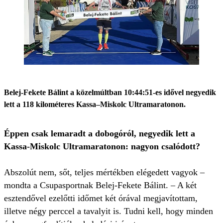
Belej-Fekete Bálint a közelmúltban 10:44:51-es idővel negyedik
lett a 118 kilométeres Kassa–Miskolc Ultramaratonon.
Éppen csak lemaradt a dobogóról, negyedik lett a
Kassa-Miskolc Ultramaratonon: nagyon csalódott?
Abszolút nem, sőt, teljes mértékben elégedett vagyok –
mondta a Csupasportnak Belej-Fekete Bálint. – A két
esztendővel ezelőtti időmet két órával megjavítottam,
illetve négy perccel a tavalyit is. Tudni kell, hogy minden