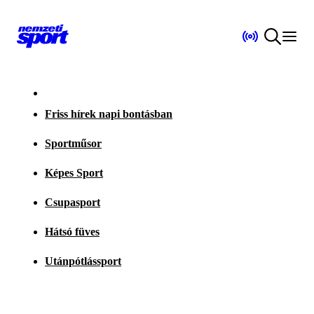
Friss hírek napi bontásban
Sportműsor
Képes Sport
Csupasport
Hátsó füves
Utánpótlássport