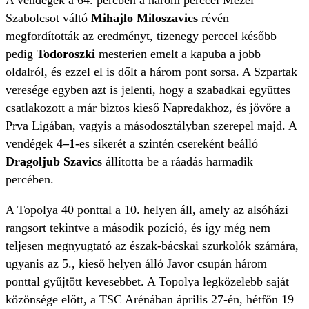
A vendégek a 64. percben a három perccel Mezei
Szabolcsot váltó
Mihajlo Miloszavics
révén
megfordították az eredményt, tizenegy perccel később
pedig
Todoroszki
mesterien emelt a kapuba a jobb
oldalról, és ezzel el is dőlt a három pont sorsa. A Szpartak
veresége egyben azt is jelenti, hogy a szabadkai együttes
csatlakozott a már biztos kieső Napredakhoz, és jövőre a
Prva Ligában, vagyis a másodosztályban szerepel majd. A
vendégek
4–1
-es sikerét a szintén csereként beálló
Dragoljub Szavics
állította be a ráadás harmadik
percében.
A Topolya 40 ponttal a 10. helyen áll, amely az alsóházi
rangsort tekintve a második pozíció, és így még nem
teljesen megnyugtató az észak-bácskai szurkolók számára,
ugyanis az 5., kieső helyen álló Javor csupán három
ponttal gyűjtött kevesebbet. A Topolya legközelebb saját
közönsége előtt, a TSC Arénában április 27-én, hétfőn 19