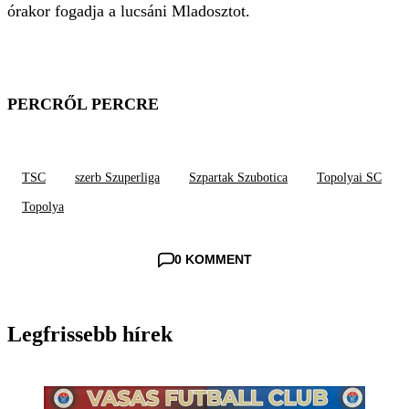
órakor fogadja a lucsáni Mladosztot.
PERCRŐL PERCRE
TSC
szerb Szuperliga
Szpartak Szubotica
Topolyai SC
Topolya
0 KOMMENT
Legfrissebb hírek