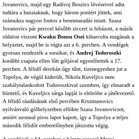
Jovanovics, majd egy Radivoj Boszics lövéseivel adta
tudtára a hazaiaknak, hogy három pontért jöttek, ami
számukra nagyon fontos a bennmaradás miatt. Szasa
Jovanovics pár perccel később ziccert is hibázott, a másik
oldalon viszont
Kwaku Bonsu Osei
kiharcolta magának a
helyzetet, majd be is rúgta azt a 6. percben. A vendégek
gyorsan rendezték a soraikat, és
Andrej Todoroszki
korábbi csapata ellen lőtt góljával egyenlítettek a 17.
percben. A félidő derekán úgy tűnt, tizenegyeshez jut a
Topolya, de végül kiderült, Nikola Kuveljics nem
szabálytalankodott Todoroszkival szemben, így elmaradt a
büntető, és Kuveljics sárga lapját is eltörölte a játékvezető.
A félidő ráadásának első percében Krszmanovics
nyilvánvaló gólhelyzetben ellökte Szasa Jovanovicsot,
amiért azonnal piros lapot kapott, így a Topolya a teljes
második félidőt emberelőnyben játszotta végig.