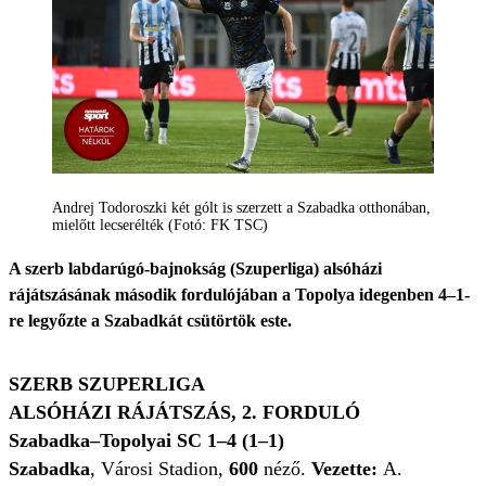
Andrej Todoroszki két gólt is szerzett a Szabadka otthonában,
mielőtt lecserélték (Fotó: FK TSC)
A szerb labdarúgó-bajnokság (Szuperliga) alsóházi
rájátszásának második fordulójában a Topolya idegenben 4–1-
re legyőzte a Szabadkát csütörtök este.
SZERB SZUPERLIGA
ALSÓHÁZI RÁJÁTSZÁS, 2. FORDULÓ
Szabadka–Topolyai SC 1–4 (1–1)
Szabadka
, Városi Stadion,
600
néző.
Vezette:
A.