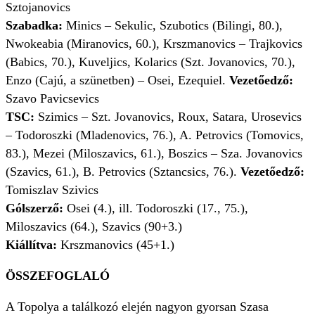
Sztojanovics
Szabadka:
Minics –
Sekulic, Szubotics (Bilingi, 80.),
Nwokeabia (Miranovics, 60.), Krszmanovics – Trajkovics
(Babics, 70.), Kuveljics, Kolarics (Szt. Jovanovics, 70.),
Enzo (Cajú, a szünetben) – Osei, Ezequiel.
Vezetőedző:
Szavo Pavicsevics
TSC:
Szimics – Szt. Jovanovics, Roux, Satara, Urosevics
– Todoroszki (Mladenovics, 76.), A. Petrovics (Tomovics,
83.), Mezei (Miloszavics, 61.), Boszics – Sza. Jovanovics
(Szavics, 61.), B. Petrovics (Sztancsics, 76.).
Vezetőedző:
Tomiszlav Szivics
Gólszerző:
Osei (4.), ill. Todoroszki (17., 75.),
Miloszavics (64.), Szavics (90+3.)
Kiállítva:
Krszmanovics (45+1.)
ÖSSZEFOGLALÓ
A Topolya a találkozó elején nagyon gyorsan Szasa