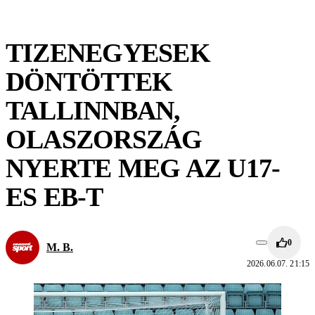
TIZENEGYESEK
DÖNTÖTTEK
TALLINNBAN,
OLASZORSZÁG
NYERTE MEG AZ U17-
ES EB-T
0
M. B.
2026.06.07. 21:15