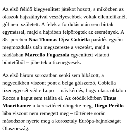
Az első félidő kiegyenlített játékot hozott, s miközben az
olaszok hajszálnyival veszélyesebbek voltak ellenfelüknél,
gól nem született. A felek a fordulás után sem bírtak
egymással, majd a hajrában felpörögtek az események. A
85. percben
Noa Thomas Ojea Cobiella
parádés egyéni
megmozdulás után megszerezte a vezetést, majd a
ráadásban
Marcello Fugazzola
egyenlített vitatott
büntetőből – jöhettek a tizenegyesek.
Az első három sorozatban senki sem hibázott, a
negyedikben viszont pont a belga gólszerző, Cobiella
tizenegyesét védte Lupo – más kérdés, hogy olasz oldalon
Rocca a kaput sem találta el. Az ötödik körben
Tinus
Moorthamer
a keresztlécet döngette meg,
Diego Perillo
lába viszont nem remegett meg – története során
másodszor nyerte meg a korosztály Európa-bajnokságát
Olaszország.