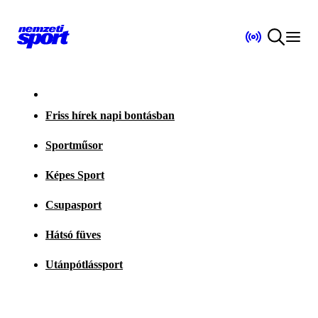
Friss hírek napi bontásban
Sportműsor
Képes Sport
Csupasport
Hátsó füves
Utánpótlássport