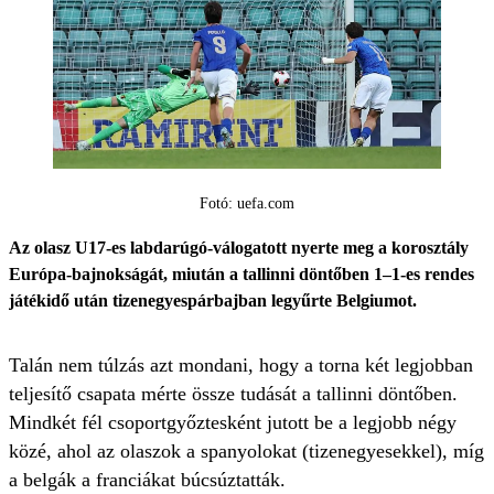
Fotó: uefa.com
Az olasz U17-es labdarúgó-válogatott nyerte meg a korosztály
Európa-bajnokságát, miután a tallinni döntőben 1–1-es rendes
játékidő után tizenegyespárbajban legyűrte Belgiumot.
Talán nem túlzás azt mondani, hogy a torna két legjobban
teljesítő csapata mérte össze tudását a tallinni döntőben.
Mindkét fél csoportgyőztesként jutott be a legjobb négy
közé, ahol az olaszok a spanyolokat (tizenegyesekkel), míg
a belgák a franciákat búcsúztatták.