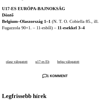
U17-ES EURÓPA-BAJNOKSÁG
Döntő
Belgium–Olaszország 1–1
(N. T. O. Cobiella 85., ill.
Fugazzola 90+1. – 11-esből) –
11-esekkel 3–4
olasz válogatott
u17-es Eb
belga válogatott
1 KOMMENT
Legfrissebb hírek