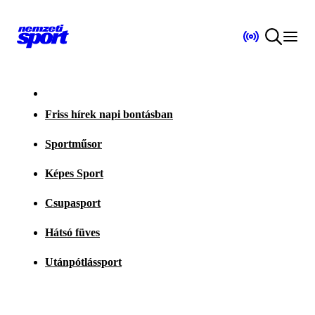
Friss hírek napi bontásban
Sportműsor
Képes Sport
Csupasport
Hátsó füves
Utánpótlássport