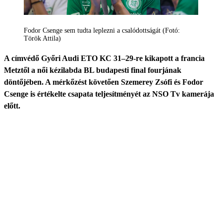
Fodor Csenge sem tudta leplezni a csalódottságát (Fotó:
Török Attila)
A címvédő Győri Audi ETO KC 31–29-re kikapott a francia
Metztől a női kézilabda BL budapesti final fourjának
döntőjében. A mérkőzést követően Szemerey Zsófi és Fodor
Csenge is értékelte csapata teljesítményét az NSO Tv kamerája
előtt.