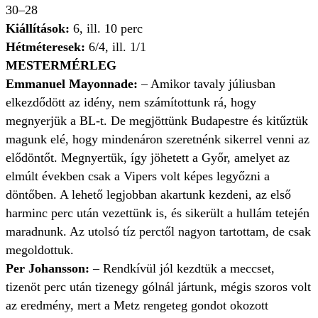
30–28
Kiállítások:
6, ill. 10 perc
Hétméteresek:
6/4, ill. 1/1
MESTERMÉRLEG
Emmanuel Mayonnade:
– Amikor tavaly júliusban
elkezdődött az idény, nem számítottunk rá, hogy
megnyerjük a BL-t. De megjöttünk Budapestre és kitűztük
magunk elé, hogy mindenáron szeretnénk sikerrel venni az
elődöntőt. Megnyertük, így jöhetett a Győr, amelyet az
elmúlt években csak a Vipers volt képes legyőzni a
döntőben. A lehető legjobban akartunk kezdeni, az első
harminc perc után vezettünk is, és sikerült a hullám tetején
maradnunk. Az utolsó tíz perctől nagyon tartottam, de csak
megoldottuk.
Per Johansson:
– Rendkívül jól kezdtük a meccset,
tizenöt perc után tizenegy gólnál jártunk, mégis szoros volt
az eredmény, mert a Metz rengeteg gondot okozott