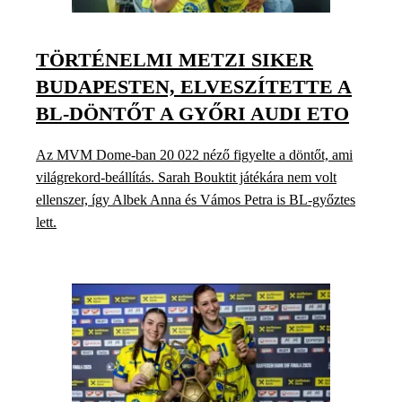
TÖRTÉNELMI METZI SIKER
BUDAPESTEN, ELVESZÍTETTE A
BL-DÖNTŐT A GYŐRI AUDI ETO
Az MVM Dome-ban 20 022 néző figyelte a döntőt, ami
világrekord-beállítás. Sarah Bouktit játékára nem volt
ellenszer, így Albek Anna és Vámos Petra is BL-győztes
lett.