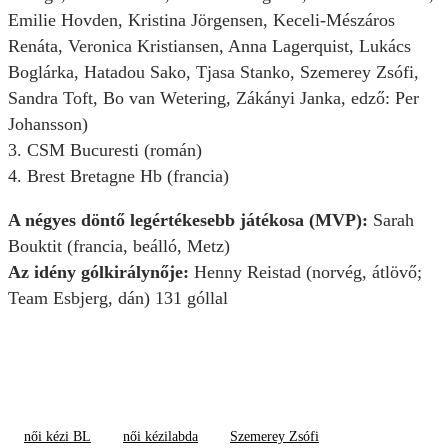
Emilie Hovden, Kristina Jörgensen, Keceli-Mészáros
Renáta, Veronica Kristiansen, Anna Lagerquist, Lukács
Boglárka, Hatadou Sako, Tjasa Stanko, Szemerey Zsófi,
Sandra Toft, Bo van Wetering, Zákányi Janka, edző: Per
Johansson)
3. CSM Bucuresti (román)
4. Brest Bretagne Hb (francia)
A négyes döntő legértékesebb játékosa (MVP):
Sarah
Bouktit (francia, beálló, Metz)
Az idény gólkirálynője:
Henny Reistad (norvég, átlövő;
Team Esbjerg, dán) 131 góllal
női kézi BL
női kézilabda
Szemerey Zsófi