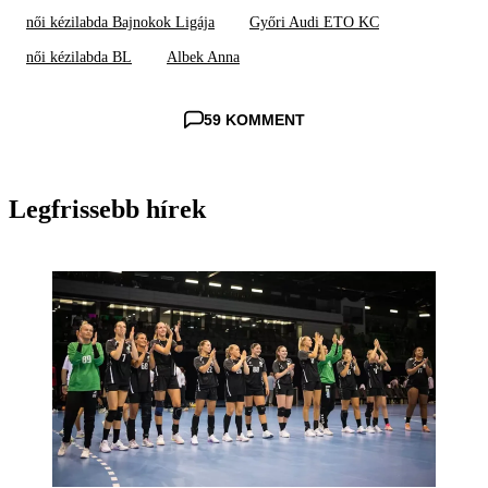
női kézilabda Bajnokok Ligája
Győri Audi ETO KC
női kézilabda BL
Albek Anna
59 KOMMENT
Legfrissebb hírek