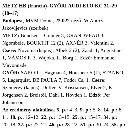
METZ HB (francia)–GYŐRI AUDI ETO KC 31–29
(18–17)
Budapest
, MVM Dome,
22 022
néző.
V:
Antics,
Jakovljevics (szerbek)
METZ:
Bundsen – Granier 3, GRANDVEAU 3,
Ngombele, BOUKTIT 12 (2), AXNÉR 3, Valentini 2.
Csere:
Novotna (kapus), Albek 2 (2), Zaadi 1, Augustine
1, VÁMOS P. 3, Wajoka, L. Borg 1. Edző: Emmanuel
Mayonnade
GYŐR:
SAKO 1 – Hagman 4, Housheer 5 (1), STANKO
5, Lagerquist, DE PAULA 7, Fodor Cs. 1.
Csere:
Szemerey (kapus), Dulfer, V. Kristiansen, Elver 2, K.
Jörgensen 2, Breistöl, Dahl 1, Hovden 1.
Edző:
Per
Johansson
Az eredmény alakulása.
5. p.:
4–3.
9. p.:
5–8.
14. p.:
8–
11.
18. p.:
12–12.
22. p.:
13–15.
25. p.:
15–17.
34. p.:
20–18.
37. p.:
22–21.
46. p.:
28–22.
51. p.:
30–24.
55. p.: