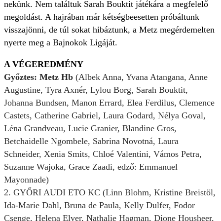
nekünk. Nem találtuk Sarah Bouktit játékára a megfelelő
megoldást. A hajrában már kétségbeesetten próbáltunk
visszajönni, de túl sokat hibáztunk, a Metz megérdemelten
nyerte meg a Bajnokok Ligáját.
A VÉGEREDMÉNY
Győztes: Metz Hb
(Albek Anna, Yvana Atangana, Anne
Augustine, Tyra Axnér, Lylou Borg, Sarah Bouktit,
Johanna Bundsen, Manon Errard, Elea Ferdilus, Clemence
Castets, Catherine Gabriel, Laura Godard, Nélya Goval,
Léna Grandveau, Lucie Granier, Blandine Gros,
Betchaidelle Ngombele, Sabrina Novotná, Laura
Schneider, Xenia Smits, Chloé Valentini, Vámos Petra,
Suzanne Wajoka, Grace Zaadi, edző: Emmanuel
Mayonnade)
2. GYŐRI AUDI ETO KC (Linn Blohm, Kristine Breistöl,
Ida-Marie Dahl, Bruna de Paula, Kelly Dulfer, Fodor
Csenge, Helena Elver, Nathalie Hagman, Dione Housheer,