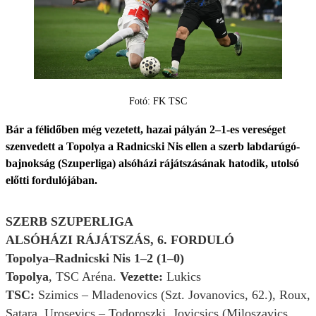
Fotó: FK TSC
Bár a félidőben még vezetett, hazai pályán 2–1-es vereséget
szenvedett a Topolya a Radnicski Nis ellen a szerb labdarúgó-
bajnokság (Szuperliga) alsóházi rájátszásának hatodik, utolsó
előtti fordulójában.
SZERB SZUPERLIGA
ALSÓHÁZI RÁJÁTSZÁS, 6. FORDULÓ
Topolya–Radnicski Nis 1–2 (1–0)
Topolya
, TSC Aréna.
Vezette:
Lukics
TSC:
Szimics – Mladenovics (Szt. Jovanovics, 62.), Roux,
Satara, Urosevics – Todoroszki, Jovicsics (Miloszavics,