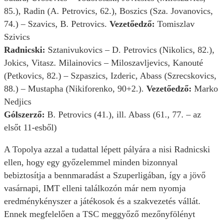
85.), Radin (A. Petrovics, 62.), Boszics (Sza. Jovanovics,
74.) – Szavics, B. Petrovics.
Vezetőedző:
Tomiszlav
Szivics
Radnicski:
Sztanivukovics – D. Petrovics (Nikolics, 82.),
Jokics, Vitasz. Milainovics – Miloszavljevics, Kanouté
(Petkovics, 82.) – Szpaszics, Izderic, Abass (Szrecskovics,
88.) – Mustapha (Nikiforenko, 90+2.).
Vezetőedző:
Marko
Nedjics
Gólszerző:
B. Petrovics (41.), ill. Abass (61., 77. – az
elsőt 11-esből)
A Topolya azzal a tudattal lépett pályára a nisi Radnicski
ellen, hogy egy győzelemmel minden bizonnyal
bebiztosítja a bennmaradást a Szuperligában, így a jövő
vasárnapi, IMT elleni találkozón már nem nyomja
eredménykényszer a játékosok és a szakvezetés vállát.
Ennek megfelelően a TSC meggyőző mezőnyfölényt