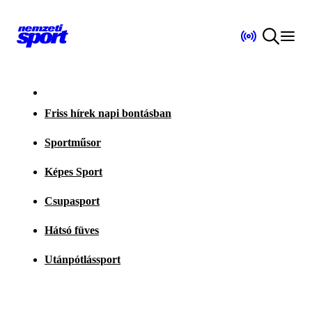
Friss hírek napi bontásban
Sportműsor
Képes Sport
Csupasport
Hátsó füves
Utánpótlássport