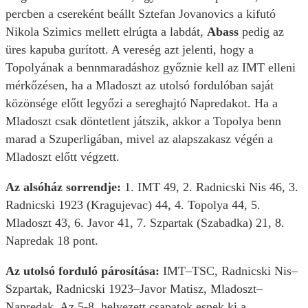
percben a csereként beállt Sztefan Jovanovics a kifutó
Nikola Szimics mellett elrúgta a labdát,
Abass
pedig az
üres kapuba gurított. A vereség azt jelenti, hogy a
Topolyának a bennmaradáshoz győznie kell az IMT elleni
mérkőzésen, ha a Mladoszt az utolsó fordulóban saját
közönsége előtt legyőzi a sereghajtó Napredakot. Ha a
Mladoszt csak döntetlent játszik, akkor a Topolya benn
marad a Szuperligában, mivel az alapszakasz végén a
Mladoszt előtt végzett.
Az alsóház sorrendje:
1. IMT 49, 2. Radnicski Nis 46, 3.
Radnicski 1923 (Kragujevac) 44, 4. Topolya 44, 5.
Mladoszt 43, 6. Javor 41, 7. Szpartak (Szabadka) 21, 8.
Napredak 18 pont.
Az utolsó forduló párosítása:
IMT–TSC, Radnicski Nis–
Szpartak, Radnicski 1923–Javor Matisz, Mladoszt–
Napredak. Az 5-8. helyezett csapatok esnek ki a