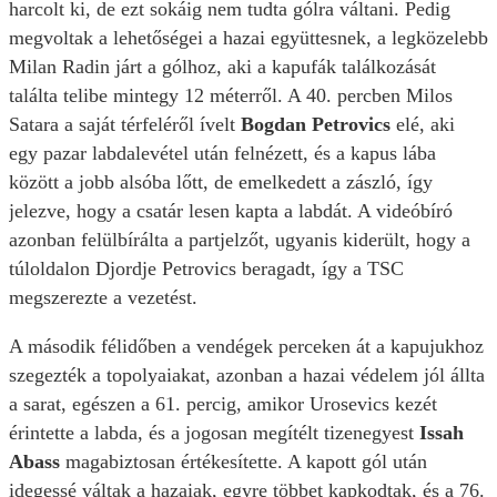
harcolt ki, de ezt sokáig nem tudta gólra váltani. Pedig
megvoltak a lehetőségei a hazai együttesnek, a legközelebb
Milan Radin járt a gólhoz, aki a kapufák találkozását
találta telibe mintegy 12 méterről. A 40. percben Milos
Satara a saját térfeléről ívelt
Bogdan Petrovics
elé, aki
egy pazar labdalevétel után felnézett, és a kapus lába
között a jobb alsóba lőtt, de emelkedett a zászló, így
jelezve, hogy a csatár lesen kapta a labdát. A videóbíró
azonban felülbírálta a partjelzőt, ugyanis kiderült, hogy a
túloldalon Djordje Petrovics beragadt, így a TSC
megszerezte a vezetést.
A második félidőben a vendégek perceken át a kapujukhoz
szegezték a topolyaiakat, azonban a hazai védelem jól állta
a sarat, egészen a 61. percig, amikor Urosevics kezét
érintette a labda, és a jogosan megítélt tizenegyest
Issah
Abass
magabiztosan értékesítette. A kapott gól után
idegessé váltak a hazaiak, egyre többet kapkodtak, és a 76.