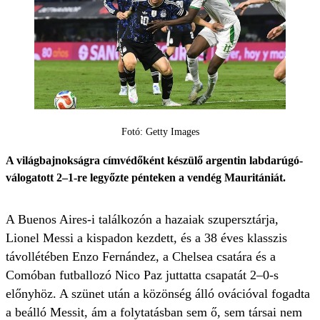
Fotó: Getty Images
A világbajnokságra címvédőként készülő argentin labdarúgó-
válogatott 2–1-re legyőzte pénteken a vendég Mauritániát.
A Buenos Aires-i találkozón a hazaiak szupersztárja,
Lionel Messi a kispadon kezdett, és a 38 éves klasszis
távollétében Enzo Fernández, a Chelsea csatára és a
Comóban futballozó Nico Paz juttatta csapatát 2–0-s
előnyhöz. A szünet után a közönség álló ovációval fogadta
a beálló Messit, ám a folytatásban sem ő, sem társai nem