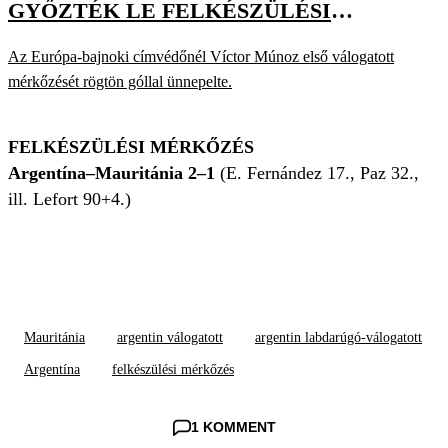
GYŐZTÉK LE FELKÉSZÜLÉSI
MÉRKŐZÉSEN
Az Európa-bajnoki címvédőnél Víctor Múnoz első válogatott
mérkőzését rögtön góllal ünnepelte.
FELKÉSZÜLÉSI MÉRKŐZÉS
Argentína–Mauritánia 2–1
(E. Fernández 17., Paz 32.,
ill. Lefort 90+4.)
Mauritánia
argentin válogatott
argentin labdarúgó-válogatott
Argentína
felkészülési mérkőzés
1 KOMMENT