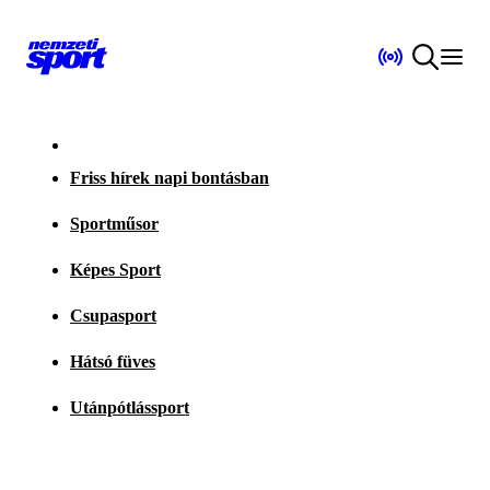
Friss hírek napi bontásban
Sportműsor
Képes Sport
Csupasport
Hátsó füves
Utánpótlássport