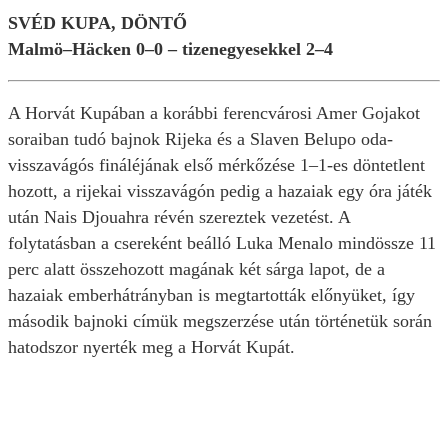
SVÉD KUPA, DÖNTŐ
Malmö–Häcken 0–0 – tizenegyesekkel 2–4
A Horvát Kupában a korábbi ferencvárosi Amer Gojakot
soraiban tudó bajnok Rijeka és a Slaven Belupo oda-
visszavágós fináléjának első mérkőzése 1–1-es döntetlent
hozott, a rijekai visszavágón pedig a hazaiak egy óra játék
után Nais Djouahra révén szereztek vezetést. A
folytatásban a csereként beálló Luka Menalo mindössze 11
perc alatt összehozott magának két sárga lapot, de a
hazaiak emberhátrányban is megtartották előnyüket, így
második bajnoki címük megszerzése után történetük során
hatodszor nyerték meg a Horvát Kupát.