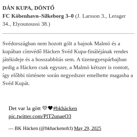
DÁN KUPA, DÖNTŐ
FC Köbenhavn–Silkeborg 3–0
(J. Larsson 3., Lerager
34., Elyounoussi 38.)
Svédországban nem hozott gólt a bajnok Malmö és a
kupában címvédő Häcken Svéd Kupa-fináléjának rendes
játékideje és a hosszabbítás sem. A tizenegyespárbajban
pedig a Häcken csak egyszer, a Malmö kétszer is rontott,
így előbbi története során negyedszer emelhette magasba a
Svéd Kupát.
Det var la gött 💛🖤
#bkhäcken
pic.twitter.com/PlT2unaeO3
— BK Häcken (@bkhackenofcl)
May 29, 2025