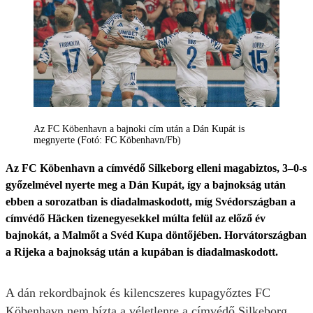
Az FC Köbenhavn a bajnoki cím után a Dán Kupát is
megnyerte (Fotó: FC Köbenhavn/Fb)
Az FC Köbenhavn a címvédő Silkeborg elleni magabiztos, 3–0-s
győzelmével nyerte meg a Dán Kupát, így a bajnokság után
ebben a sorozatban is diadalmaskodott, míg Svédországban a
címvédő Häcken tizenegyesekkel múlta felül az előző év
bajnokát, a Malmőt a Svéd Kupa döntőjében. Horvátországban
a Rijeka a bajnokság után a kupában is diadalmaskodott.
A dán rekordbajnok és kilencszeres kupagyőztes FC
Köbenhavn nem bízta a véletlenre a címvédő Silkeborg