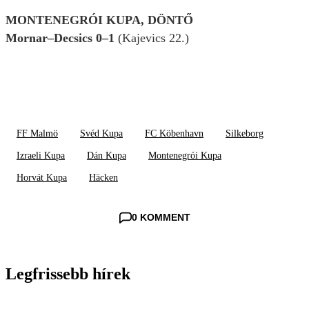
MONTENEGRÓI KUPA, DÖNTŐ
Mornar–Decsics 0–1
(Kajevics 22.)
FF Malmö
Svéd Kupa
FC Köbenhavn
Silkeborg
Izraeli Kupa
Dán Kupa
Montenegrói Kupa
Horvát Kupa
Häcken
0 KOMMENT
Legfrissebb hírek