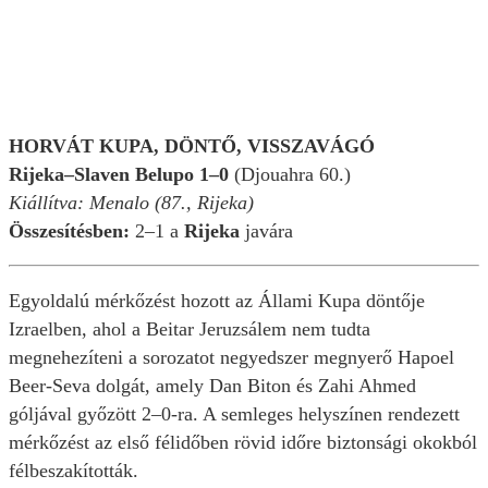
HORVÁT KUPA, DÖNTŐ, VISSZAVÁGÓ
Rijeka–Slaven Belupo 1–0
(Djouahra 60.)
Kiállítva: Menalo (87., Rijeka)
Összesítésben:
2–1 a
Rijeka
javára
Egyoldalú mérkőzést hozott az Állami Kupa döntője
Izraelben, ahol a Beitar Jeruzsálem nem tudta
megnehezíteni a sorozatot negyedszer megnyerő Hapoel
Beer-Seva dolgát, amely Dan Biton és Zahi Ahmed
góljával győzött 2–0-ra. A semleges helyszínen rendezett
mérkőzést az első félidőben rövid időre biztonsági okokból
félbeszakították.