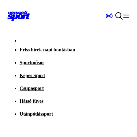
Friss hírek napi bontásban
Sportműsor
Képes Sport
Csupasport
Hátsó füves
Utánpótlássport