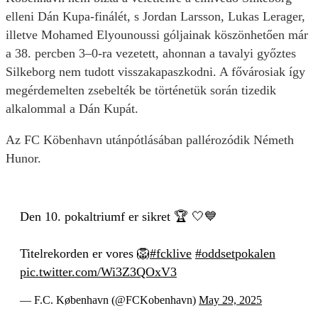
elleni Dán Kupa-finálét, s Jordan Larsson, Lukas Lerager,
illetve Mohamed Elyounoussi góljainak köszönhetően már
a 38. percben 3–0-ra vezetett, ahonnan a tavalyi győztes
Silkeborg nem tudott visszakapaszkodni. A fővárosiak így
megérdemelten zsebelték be történetük során tizedik
alkalommal a Dán Kupát.
Az FC Köbenhavn utánpótlásában pallérozódik Németh
Hunor.
Den 10. pokaltriumf er sikret 🏆 🤍💙
Titelrekorden er vores️ 🦁
#fcklive
#oddsetpokalen
pic.twitter.com/Wi3Z3QOxV3
— F.C. København (@FCKobenhavn)
May 29, 2025