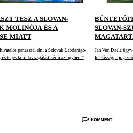
SZT TESZ A SLOVAN-
BÜNTETŐFE
 MOLINÓJA ÉS A
SLOVAN-S
SE MIATT
MAGATART
hivatalos panasszal élni a Szlovák Labdarúgó-
Jan Van Daele ügyvez
 és teljes körű kivizsgálást kérni az ügyben.”
felelősség, a jogszer
6 KOMMENT