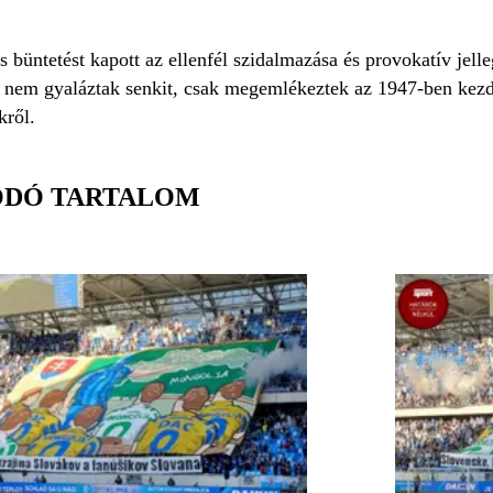
üntetést kapott az ellenfél szidalmazása és provokatív jelleg
 nem gyaláztak senkit, csak megemlékeztek az 1947-ben kezd
ékről.
ÓDÓ TARTALOM