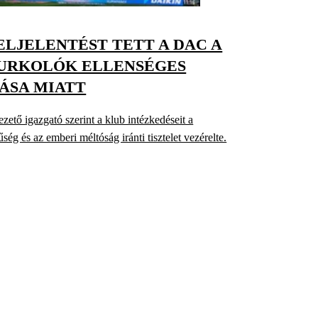
LJELENTÉST TETT A DAC A
ZURKOLÓK ELLENSÉGES
ÁSA MIATT
ető igazgató szerint a klub intézkedéseit a
űség és az emberi méltóság iránti tisztelet vezérelte.