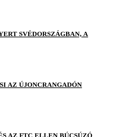
NYERT SVÉDORSZÁGBAN, A
PSI AZ ÚJONCRANGADÓN
S AZ FTC ELLEN BÚCSÚZÓ