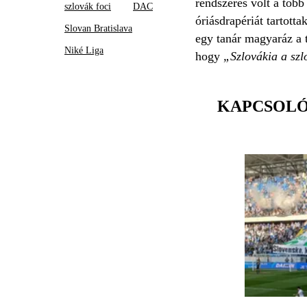
rendszeres volt a töb
szlovák foci
DAC
óriásdrapériát tartot
Slovan Bratislava
egy tanár magyaráz a t
Niké Liga
hogy
„Szlovákia a sz
KAPCSOL