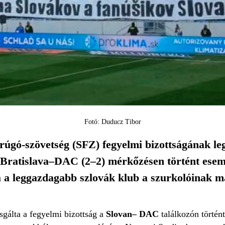
Fotó: Duducz Tibor
úgó-szövetség (SFZ) fegyelmi bizottságának legu
 Bratislava–DAC (2–2) mérkőzésen történt esemé
 a leggazdagabb szlovák klub a szurkolóinak m
sgálta a fegyelmi bizottság a
Slovan– DAC
találkozón történ