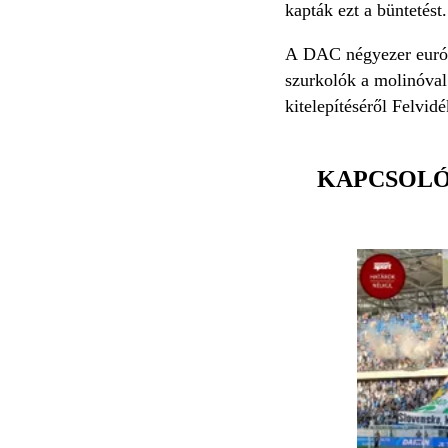
kapták ezt a büntetést.
A DAC négyezer eurós b
szurkolók a molinóval
kitelepítéséről Felvid
KAPCSOL