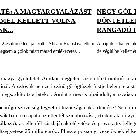
TÉ: A MAGYARGYALÁZÁST
NÉGY GÓL 
MEL KELLETT VOLNA
DÖNTETLEN
K...
RANGADÓ 
-es döntetlent játszott a Slovan Bratislava elleni
A paprikás hangulatú
égsem a gólok miatt marad emlékezetes...
de végül be kellett é
a magyargyűlöletet. Amikor megjelent az említett molinó, a k
inál. A szlovák nemzeti színű görögtüzek füstje belengte a sta
 megszakította a játékot. Amint a meccs újraindult, a hazaia
bdarúgó-szövetség fegyelmi bizottságának a döntése? Semmi m
ovák bajnokcsapata az ellenfél szidalmazása, etnikai alapú gy
lálkozó), az ellenfél zászlajának elégetése és provokatív jelle
ségvetése 25 milió euró... Plusz a pozsonyi vezetőknek el kel