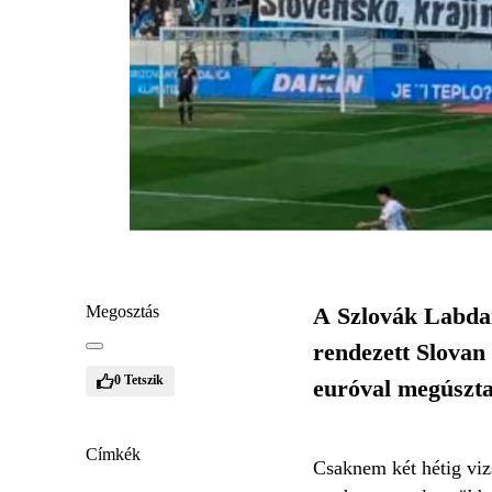
Megosztás
A Szlovák Labdar
rendezett Slovan
0
Tetszik
euróval megúszta
Címkék
Csaknem két hétig viz