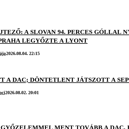
JTEZŐ: A SLOVAN 94. PERCES GÓLLAL 
 PRAHA LEGYŐZTE A LYONT
ája
2026.08.04. 22:15
T A DAC; DÖNTETLENT JÁTSZOTT A SE
oci
2026.08.02. 20:01
 GYŐZELEMMEL MENT TOVÁBB A DAC, É