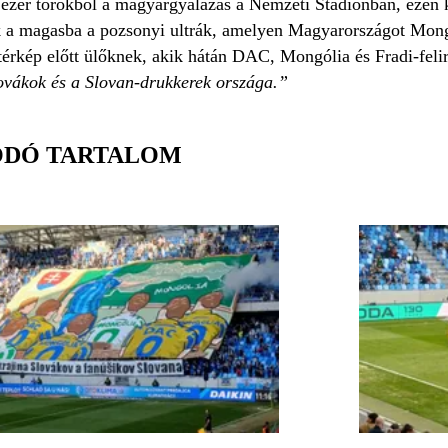
b ezer torokból a magyargyalázás a Nemzeti Stadionban, ezen 
tak a magasba a pozsonyi ultrák, amelyen Magyarországot Mon
érkép előtt ülőknek, akik hátán DAC, Mongólia és Fradi-felirat
lovákok és a Slovan-drukkerek országa.”
ÓDÓ TARTALOM