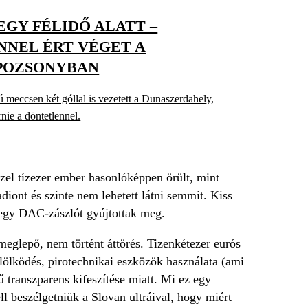
EGY FÉLIDŐ ALATT –
NEL ÉRT VÉGET A
POZSONYBAN
 meccsen két góllal is vezetett a Dunaszerdahely,
rnie a döntetlennel.
özel tízezer ember hasonlóképpen örült, mint
diont és szinte nem lehetett látni semmit. Kiss
k egy DAC-zászlót gyújtottak meg.
eglepő, nem történt áttörés. Tizenkétezer eurós
űlölködés, pirotechnikai eszközök használata (ami
gű transzparens kifeszítése miatt. Mi ez egy
l beszélgetniük a Slovan ultráival, hogy miért