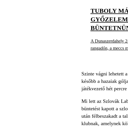
TUBOLY MÁ
GYŐZELEM
BÜNTETNÜN
A Dunaszerdahely 2–2
rangadón, a meccs m
Szinte vágni lehetett 
később a hazaiak gólja
játékvezető hét percre
Mi lett az Szlovák La
büntetést kapott a szl
után félbeszakadt a ta
klubnak, amelynek költ