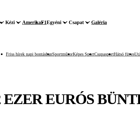
Kézi
Amerika
F1
Egyéni
Csapat
Galéria
Friss hírek napi bontásban
Sportműsor
Képes Sport
Csupasport
Hátsó füves
Utá
2 EZER EURÓS BÜN