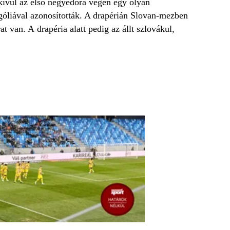
kívül az első negyedóra végén egy olyan
góliával azonosították. A drapérián Slovan-mezben
 van. A drapéria alatt pedig az állt szlovákul,