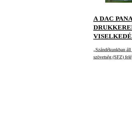
A DAC PANA
DRUKKEREK
VISELKEDÉ
„Szándékunkban áll 
szövetség (SFZ) felé,