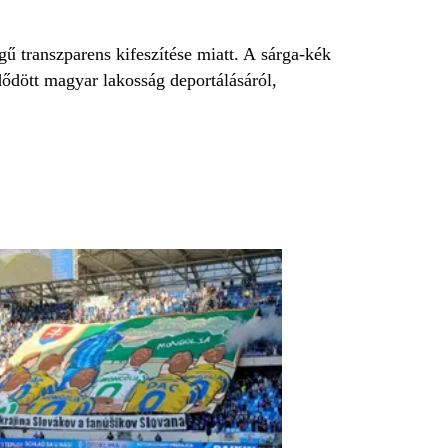
ű transzparens kifeszítése miatt. A sárga-kék
ődött magyar lakosság deportálásáról,