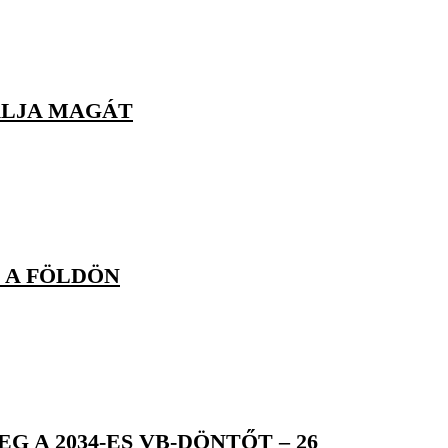
ÁLJA MAGÁT
 A FÖLDÖN
A 2034-ES VB-DÖNTŐT – 26