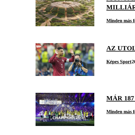
MILLIÁ
Minden más f
AZ UTO
Képes Sport
2
MÁR 18
Minden más f