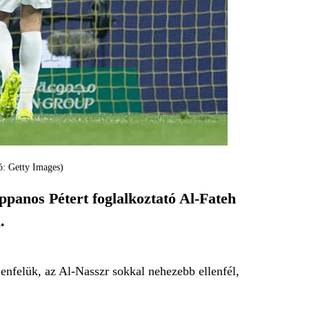
ó: Getty Images)
ppanos Pétert foglalkoztató Al-Fateh
.
lenfelük, az Al-Nasszr sokkal nehezebb ellenfél,