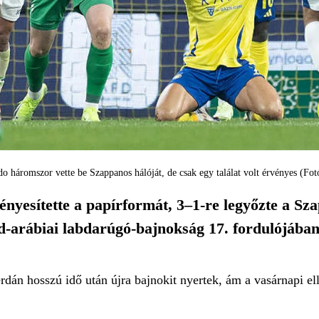
do háromszor vette be Szappanos hálóját, de csak egy találat volt érvényes (Fot
nyesítette a papírformát, 3–1-re legyőzte a Sza
úd-arábiai labdarúgó-bajnokság 17. fordulójában
dán hosszú idő után újra bajnokit nyertek, ám a vasárnapi el