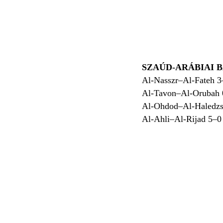
SZAÚD-ARÁBIAI B
Al-Nasszr–Al-Fateh 3
Al-Tavon–Al-Orubah 
Al-Ohdod–Al-Haledzs
Al-Ahli–Al-Rijad 5–0