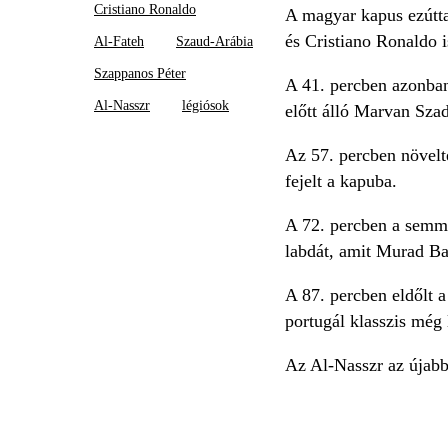
Cristiano Ronaldo
A magyar kapus ezútta
és Cristiano Ronaldo i
Al-Fateh
Szaud-Arábia
Szappanos Péter
A 41. percben azonban
Al-Nasszr
légiósok
előtt álló Marvan Szad
Az 57. percben növelt
fejelt a kapuba.
A 72. percben a semmib
labdát, amit Murad Ba
A 87. percben eldőlt 
portugál klasszis még 
Az Al-Nasszr az újabb 