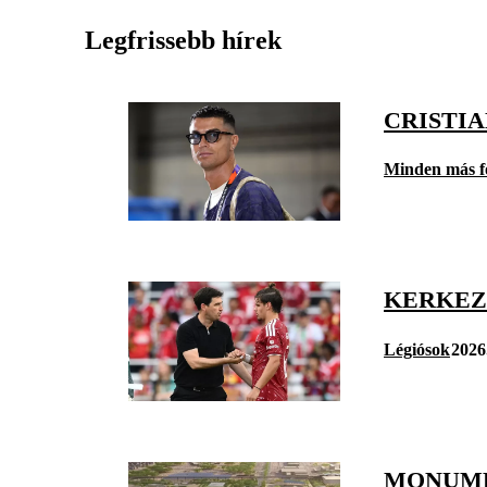
Legfrissebb hírek
CRISTI
Minden más f
KERKEZ
Légiósok
2026
MONUMEN