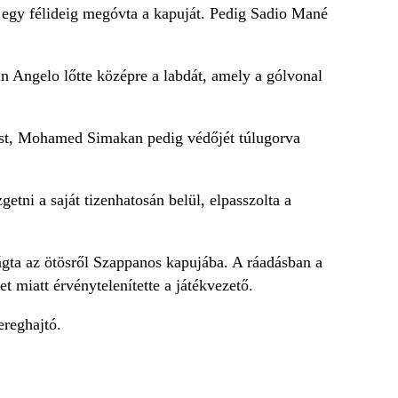
 egy félideig megóvta a kapuját. Pedig Sadio Mané
n Angelo lőtte középre a labdát, amely a gólvonal
gást, Mohamed Simakan pedig védőjét túlugorva
etni a saját tizenhatosán belül, elpasszolta a
ágta az ötösről Szappanos kapujába. A ráadásban a
t miatt érvénytelenítette a játékvezető.
ereghajtó.