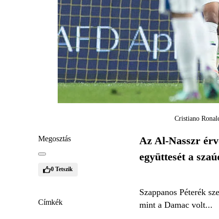
Cristiano Ronal
Megosztás
Az Al-Nasszr érvé
együttesét a sza
0
Tetszik
Szappanos Péterék szer
Címkék
mint a Damac volt...