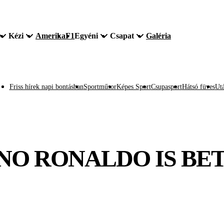
Kézi
Amerika
F1
Egyéni
Csapat
Galéria
Friss hírek napi bontásban
Sportműsor
Képes Sport
Csupasport
Hátsó füves
Utá
ANO RONALDO IS BE