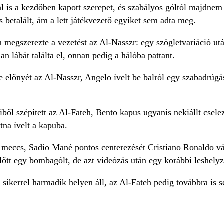
l is a kezdőben kapott szerepet, és szabályos góltól majdnem
s betalált, ám a lett játékvezető egyiket sem adta meg.
 megszerezte a vezetést az Al-Nasszr: egy szögletvariáció utá
an lábát találta el, onnan pedig a hálóba pattant.
e előnyét az Al-Nasszr, Angelo ívelt be balról egy szabadrú
ől szépített az Al-Fateh, Bento kapus ugyanis nekiállt cselezg
tna ívelt a kapuba.
a meccs, Sadio Mané pontos centerezését Cristiano Ronaldo v
lőtt egy bombagólt, de azt videózás után egy korábbi leshelyze
sikerrel harmadik helyen áll, az Al-Fateh pedig továbbra is s