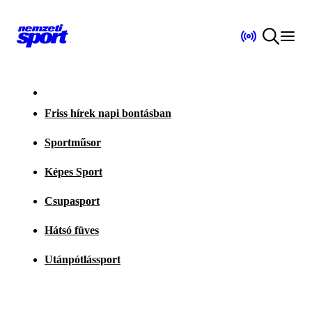
Friss hírek napi bontásban
Sportműsor
Képes Sport
Csupasport
Hátsó füves
Utánpótlássport