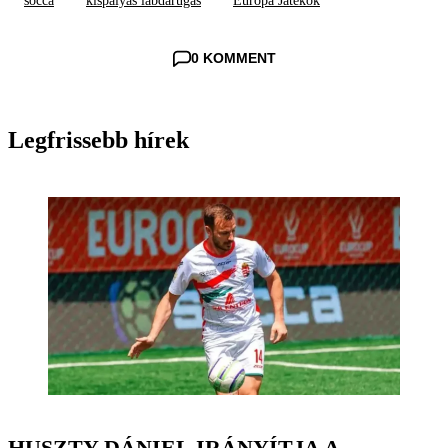
socca
kispályás labdarúgás
Európa Játékok
0 KOMMENT
Legfrissebb hírek
HUSZTY DÁNIEL IRÁNYÍTJA A