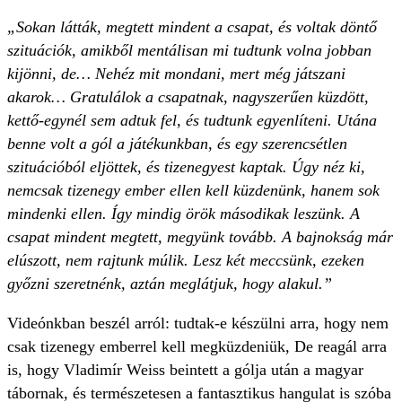
„Sokan látták, megtett mindent a csapat, és voltak döntő
szituációk, amikből mentálisan mi tudtunk volna jobban
kijönni, de… Nehéz mit mondani, mert még játszani
akarok… Gratulálok a csapatnak, nagyszerűen küzdött,
kettő-egynél sem adtuk fel, és tudtunk egyenlíteni. Utána
benne volt a gól a játékunkban, és egy szerencsétlen
szituációból eljöttek, és tizenegyest kaptak. Úgy néz ki,
nemcsak tizenegy ember ellen kell küzdenünk, hanem sok
mindenki ellen. Így mindig örök másodikak leszünk. A
csapat mindent megtett, megyünk tovább. A bajnokság már
elúszott, nem rajtunk múlik. Lesz két meccsünk, ezeken
győzni szeretnénk, aztán meglátjuk, hogy alakul.”
Videónkban beszél arról: tudtak-e készülni arra, hogy nem
csak tizenegy emberrel kell megküzdeniük, De reagál arra
is, hogy Vladimír Weiss beintett a gólja után a magyar
tábornak, és természetesen a fantasztikus hangulat is szóba