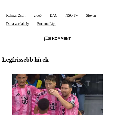
Kalmár Zsolt
videó
DAC
NSO Tv
Slovan
Dunaszerdahely
Fortuna Liga
0 KOMMENT
Legfrissebb hírek