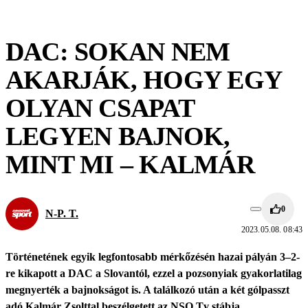
DAC: SOKAN NEM
AKARJÁK, HOGY EGY
OLYAN CSAPAT
LEGYEN BAJNOK,
MINT MI – KALMÁR
0
N-P. T.
2023.05.08. 08:43
Történetének egyik legfontosabb mérkőzésén hazai pályán 3–2-
re kikapott a DAC a Slovantól, ezzel a pozsonyiak gyakorlatilag
megnyerték a bajnokságot is. A találkozó után a két gólpasszt
adó Kalmár Zsolttal beszélgetett az NSO Tv stábja.