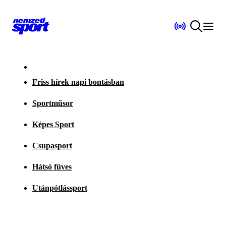
Friss hírek napi bontásban
Sportműsor
Képes Sport
Csupasport
Hátsó füves
Utánpótlássport