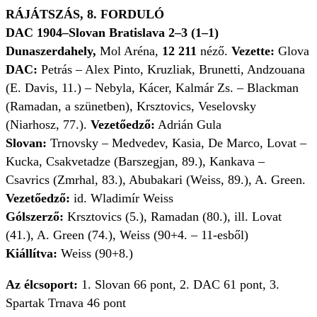
RÁJÁTSZÁS, 8. FORDULÓ
DAC 1904–Slovan Bratislava 2–3 (1–1)
Dunaszerdahely,
Mol Aréna,
12 211
néző.
Vezette:
Glova
DAC:
Petrás – Alex Pinto, Kruzliak, Brunetti, Andzouana
(E. Davis, 11.) – Nebyla, Kácer, Kalmár Zs. – Blackman
(Ramadan, a szünetben), Krsztovics, Veselovsky
(Niarhosz, 77.).
Vezetőedző:
Adrián Gula
Slovan:
Trnovsky – Medvedev, Kasia, De Marco, Lovat –
Kucka, Csakvetadze (Barszegjan, 89.), Kankava –
Csavrics (Zmrhal, 83.), Abubakari (Weiss, 89.), A. Green.
Vezetőedző:
id. Wladimír Weiss
Gólszerző:
Krsztovics (5.), Ramadan (80.), ill. Lovat
(41.), A. Green (74.), Weiss (90+4. – 11-esből)
Kiállítva:
Weiss (90+8.)
Az élcsoport:
1. Slovan 66 pont, 2. DAC 61 pont, 3.
Spartak Trnava 46 pont