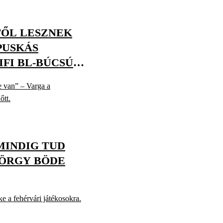
TŐL LESZNEK
PUSKÁS
IFI BL-BÚCSÚ
e van” – Varga a
őtt.
MINDIG TUD
YÖRGY BÖDE
e a fehérvári játékosokra.