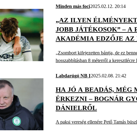
Minden más foci
2025.02.12. 20:14
„AZ ILYEN ÉLMÉNYEK
JOBB JÁTÉKOSOK” – A 
AKADÉMIA EDZŐJE AZ 
UTÁN
„Zsombort kifejezetten bántja, de ez benn
hosszabbításban 8 méterről a keresztlécre l
Labdarúgó NB I
2025.02.08. 21:42
HA JÓ A BEADÁS, MÉG 
ÉRKEZNI – BOGNÁR G
DÁNIELRŐL
A paksi vereség ellenére Pető Tamás büszk