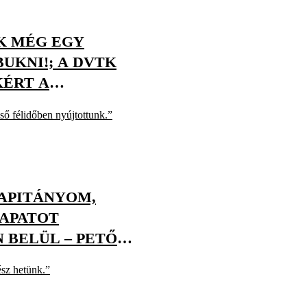
K MÉG EGY
UKNI!; A DVTK
KÉRT A
ső félidőben nyújtottunk.”
APITÁNYOM,
APATOT
 BELÜL – PETŐ
ERESÉGE UTÁN
ész hetünk.”