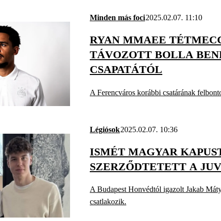
Minden más foci
2025.02.07. 11:10
RYAN MMAEE TÉTMEC
TÁVOZOTT BOLLA BE
CSAPATÁTÓL
A Ferencváros korábbi csatárának felbonto
Légiósok
2025.02.07. 10:36
ISMÉT MAGYAR KAPUS
SZERZŐDTETETT A JU
A Budapest Honvédtól igazolt Jakab Máty
csatlakozik.