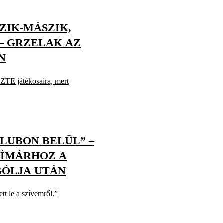
ZIK-MÁSZIK,
– GRZELAK AZ
N
ZTE játékosaira, mert
KLUBON BELÜL” –
TÍMÁRHOZ A
GÓLJA UTÁN
tt le a szívemről.”