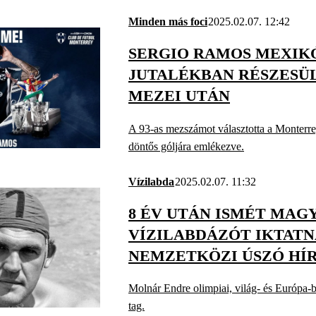
Minden más foci
2025.02.07. 12:42
SERGIO RAMOS MEXIKÓ
JUTALÉKBAN RÉSZESÜ
MEZEI UTÁN
A 93-as mezszámot választotta a Monterr
döntős góljára emlékezve.
Vízilabda
2025.02.07. 11:32
8 ÉV UTÁN ISMÉT MAG
VÍZILABDÁZÓT IKTATN
NEMZETKÖZI ÚSZÓ HÍ
CSARNOKÁBA
Molnár Endre olimpiai, világ- és Európa-b
tag.