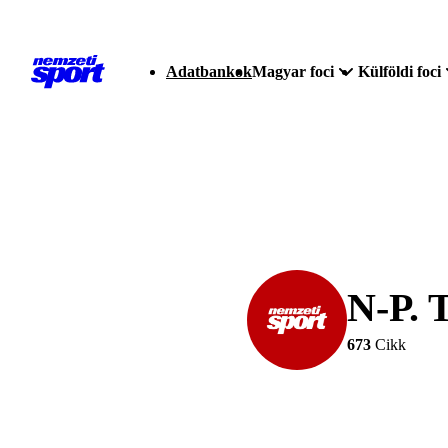
Adatbankok
Magyar foci
Külföldi foci
N-P. T
673
Cikk