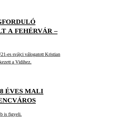
EGFORDULÓ
T A FEHÉRVÁR –
21-es svájci válogatott Kristian
ezett a Vidihez.
8 ÉVES MALI
RENCVÁROS
 is figyeli.