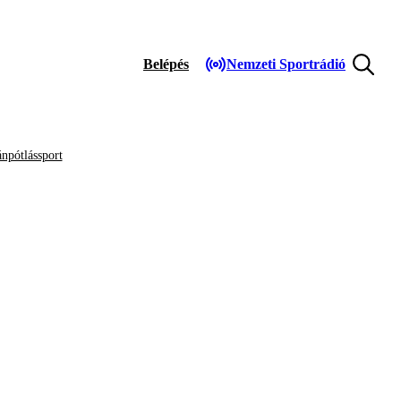
Belépés
Nemzeti Sportrádió
npótlássport