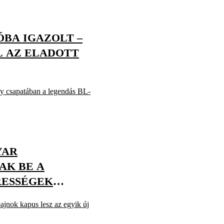
BA IGAZOLT –
L AZ ELADOTT
ey csapatában a legendás BL-
YAR
AK BE A
RESSÉGEK
ajnok kapus lesz az egyik új