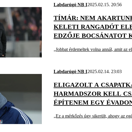
Labdarúgó NB I
2025.02.15. 20:56
TÍMÁR: NEM AKARTUN
KELETI RANGADÓT ELB
EDZŐJE BOCSÁNATOT 
SZURKOLÓKTÓL
„Jobbat érdemeltek volna annál, amit az el
Labdarúgó NB I
2025.02.14. 23:03
ELIGAZOLT A CSAPATK
HARMADSZOR KELL CS
ÉPÍTENEM EGY ÉVADON
TAMÁS A FEHÉRVÁR V
„Ez a mérkőzés úgy sikerült, ahogy az eg