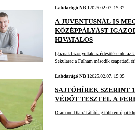
Labdarúgó NB I
2025.02.07. 15:32
A JUVENTUSNÁL IS M
KÖZÉPPÁLYÁST IGAZOL
HIVATALOS
Igaznak bizonyultak az értesüléseink: az U
Sekularac a Fulham második csapatától érk
Labdarúgó NB I
2025.02.07. 15:05
SAJTÓHÍREK SZERINT 1
VÉDŐT TESZTEL A FE
Dramane Diarrát állítólag több európai klub