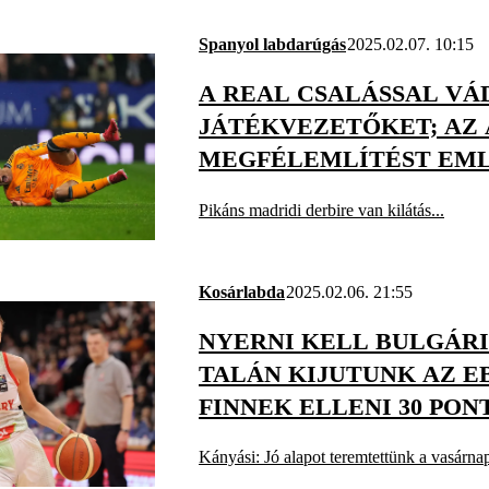
Spanyol labdarúgás
2025.02.07. 10:15
A REAL CSALÁSSAL VÁ
JÁTÉKVEZETŐKET; AZ 
MEGFÉLEMLÍTÉST EM
Pikáns madridi derbire van kilátás...
Kosárlabda
2025.02.06. 21:55
NYERNI KELL BULGÁRIÁ
TALÁN KIJUTUNK AZ EB
FINNEK ELLENI 30 PON
Kányási: Jó alapot teremtettünk a vasárna