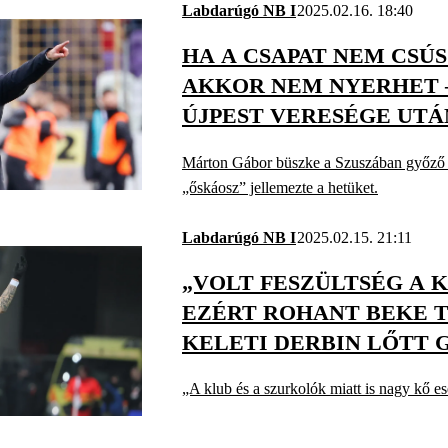
Labdarúgó NB I
2025.02.16. 18:40
HA A CSAPAT NEM CSÚS
AKKOR NEM NYERHET 
ÚJPEST VERESÉGE UTÁ
Márton Gábor büszke a Szuszában győző 
„őskáosz” jellemezte a hetüket.
Labdarúgó NB I
2025.02.15. 21:11
„VOLT FESZÜLTSÉG A 
EZÉRT ROHANT BEKE 
KELETI DERBIN LŐTT 
„A klub és a szurkolók miatt is nagy kő ese