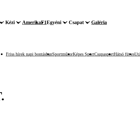
Kézi
Amerika
F1
Egyéni
Csapat
Galéria
Friss hírek napi bontásban
Sportműsor
Képes Sport
Csupasport
Hátsó füves
Utá
.