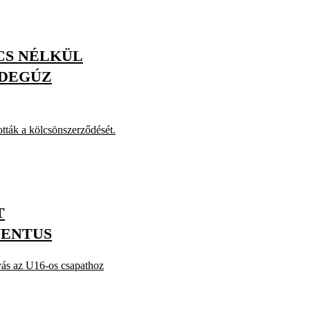
CS NÉLKÜL
NDEGÚZ
tták a kölcsönszerződését.
T
VENTUS
ás az U16-os csapathoz