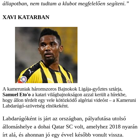
állapotban, nem tudtam a klubot megfelelően segíteni.”
XAVI KATARBAN
A kameruniak háromszoros Bajnokok Ligája-győztes sztárja,
Samuel Eto'o
a katari világbajnokságon azzal került a hírekbe,
hogy állon térdelt egy vele kötözködő algériai videóst – a Kameruni
Labdarúgó-szövetség elnökeként.
Labdarúgóként is járt az országban, pályafutása utolsó
állomáshelye a dohai Qatar SC volt, amelyhez 2018 nyarán
írt alá, és ahonnan jó egy évvel később vonult vissza.