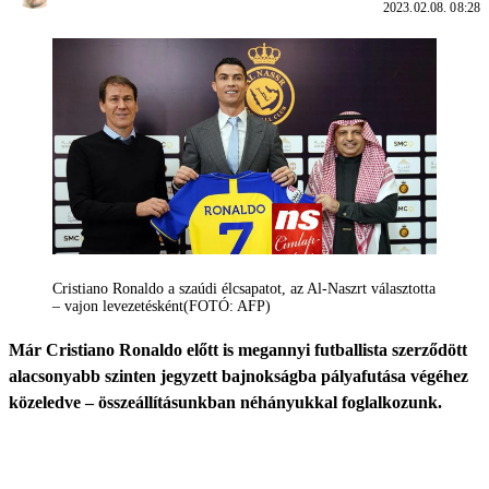
2023.02.08. 08:28
Cristiano Ronaldo a szaúdi élcsapatot, az Al-Naszrt választotta
– vajon levezetésként(FOTÓ: AFP)
Már Cristiano Ronaldo előtt is megannyi futballista szerződött
alacsonyabb szinten jegyzett bajnokságba pályafutása végéhez
közeledve – összeállításunkban néhányukkal foglalkozunk.