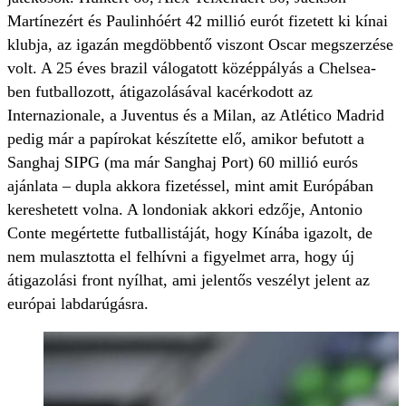
Martínezért és Paulinhóért 42 millió eurót fizetett ki kínai
klubja, az igazán megdöbbentő viszont Oscar megszerzése
volt. A 25 éves brazil válogatott középpályás a Chelsea-
ben futballozott, átigazolásával kacérkodott az
Internazionale, a Juventus és a Milan, az Atlético Madrid
pedig már a papírokat készítette elő, amikor befutott a
Sanghaj SIPG (ma már Sanghaj Port) 60 millió eurós
ajánlata – dupla akkora fizetéssel, mint amit Európában
kereshetett volna. A londoniak akkori edzője, Antonio
Conte megértette futballistáját, hogy Kínába igazolt, de
nem mulasztotta el felhívni a figyelmet arra, hogy új
átigazolási front nyílhat, ami jelentős veszélyt jelent az
európai labdarúgásra.