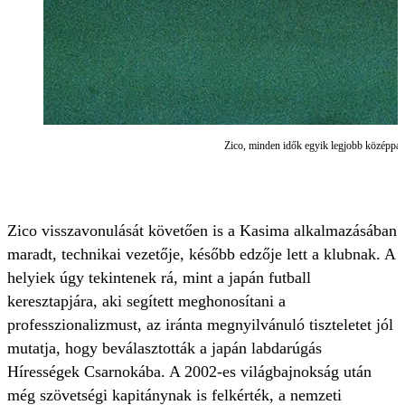
Zico, minden idők egyik legjobb középpá
Zico visszavonulását követően is a Kasima alkalmazásában
maradt, technikai vezetője, később edzője lett a klubnak. A
helyiek úgy tekintenek rá, mint a japán futball
keresztapjára, aki segített meghonosítani a
professzionalizmust, az iránta megnyilvánuló tiszteletet jól
mutatja, hogy beválasztották a japán labdarúgás
Hírességek Csarnokába. A 2002-es világbajnokság után
még szövetségi kapitánynak is felkérték, a nemzeti