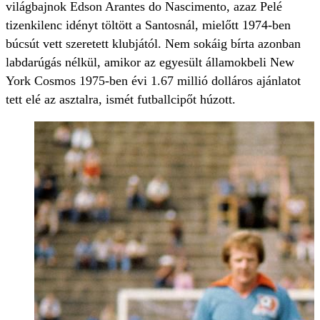
világbajnok Edson Arantes do Nascimento, azaz Pelé
tizenkilenc idényt töltött a Santosnál, mielőtt 1974-ben
búcsút vett szeretett klubjától. Nem sokáig bírta azonban
labdarúgás nélkül, amikor az egyesült államokbeli New
York Cosmos 1975-ben évi 1.67 millió dolláros ajánlatot
tett elé az asztalra, ismét futballcipőt húzott.