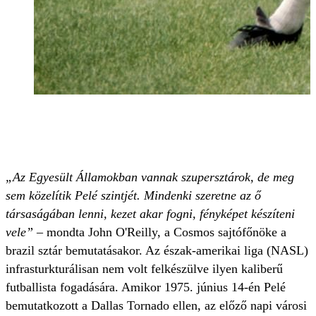
P
„Az Egyesült Államokban vannak szupersztárok, de meg
sem közelítik Pelé szintjét. Mindenki szeretne az ő
társaságában lenni, kezet akar fogni, fényképet készíteni
vele”
– mondta John O'Reil­ly, a Cosmos sajtófőnöke a
brazil sztár bemutatásakor. Az észak-amerikai liga (NASL)
infrasturkturálisan nem volt felkészülve ilyen kaliberű
futballista fogadására. Amikor 1975. június 14-én Pelé
bemutatkozott a Dallas Tornado ellen, az előző napi városi