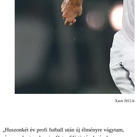
Xavit 2015-ben
„Huszonkét év profi futball után új élményre vágytam,