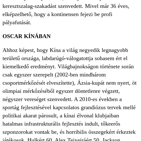
keresztszalag-szakadást szenvedett. Mivel már 36 éves,
elképzelhető, hogy a kontinensen fejezi be profi
pályafutását.
OSCAR KÍNÁBAN
Ahhoz képest, hogy Kína a világ negyedik legnagyobb
területű országa, labdarúgó-válogatottja sohasem ért el
kiemelkedő eredményt. Világbajnokságon története során
csak egyszer szerepelt (2002-ben mindhárom
csoportmérkőzését elveszítette), Ázsia-kupát nem nyert, öt
olimpiai mérkőzéséből egyszer döntetlenre végzett,
négyszer vereséget szenvedett. A 2010-es években a
sportág fejlesztésével kapcsolatos grandiózus tervek mellé
politikai akarat párosult, a kínai élvonal klubjaiban
hatalmas infrastrukturális fejlesztés indult, tőkeerős
szponzorokat vontak be, és horribilis összegekért érkeztek
játékosok. Hulkért 60, Alex Teixeiráért 50, Jackson