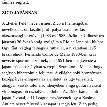
címhez segített.
ZICO JAPÁNBAN
A „Fehér Pelé” néven ismert Zico a Flamengóban
nevelkedett, ott kezdte profi pályafutását, és kis
olaszországi kitérővel (1983 és 1985 között az Udinesében
játszott) 36 éves koráig szolgálta a Rio de Janeiró-i klubot.
Úgy tűnt, végleg felhagy a futballal, a hivatalban lévő
brazil elnök, Fernando Collor de Mello 1990-ben ki is
nevezte sportminiszternek, ám 1991-ben megkereste a
japán másodosztályban szereplő Szumitomo Metals, hogy
segítsen kiharcolni a feljutást. A világbajnoki bronzérmes
középpályás elfogadta az ajánlatot, és úgy teljesített,
ahogyan várták tőle: első idényében a liga gólkirályaként
vitte magasabb osztályba a klubot. Az 1993-ban alakult
japán élvonal, a J1 League mezőnyének így a Kasima
Antlers nevet felvevő kiscsapat is tagja lett, Zico pedig