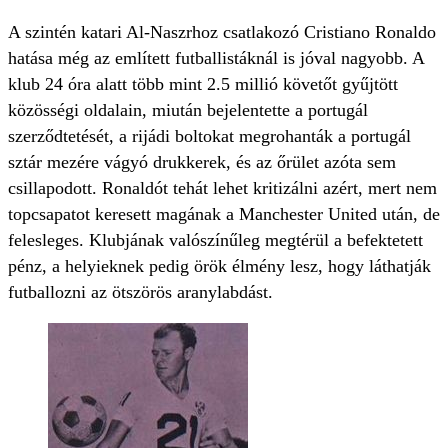
A szintén katari Al-Naszrhoz csatlakozó Cristiano Ronaldo
hatása még az említett futballistáknál is jóval nagyobb. A
klub 24 óra alatt több mint 2.5 millió követőt gyűjtött
közösségi oldalain, miután bejelentette a portugál
szerződtetését, a rijádi boltokat megrohanták a portugál
sztár mezére vágyó drukkerek, és az őrület azóta sem
csillapodott. Ronaldót tehát lehet kritizálni azért, mert nem
topcsapatot keresett magának a Manchester United után, de
felesleges. Klubjának valószínűleg megtérül a befektetett
pénz, a helyieknek pedig örök élmény lesz, hogy láthatják
futballozni az ötszörös aranylabdást.