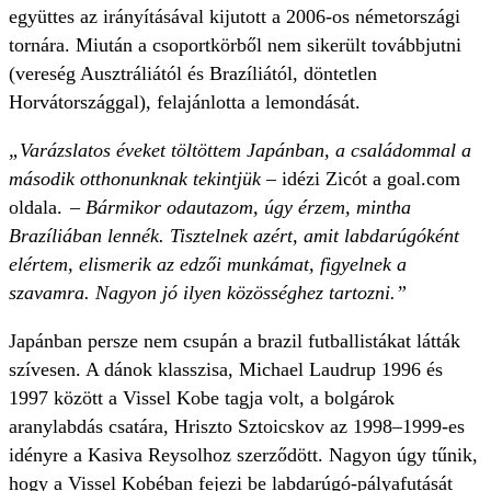
együttes az irányításával kijutott a 2006-os németországi
tornára. Miután a csoportkörből nem sikerült továbbjutni
(vereség Ausztráliától és Brazíliától, döntetlen
Horvátországgal), felajánlotta a lemondását.
„Varázslatos éveket töltöttem Japánban, a családommal a
második otthonunknak tekintjük
– idézi Zicót a goal.com
oldala.
– Bármikor odautazom, úgy érzem, mintha
Brazíliában lennék. Tisztelnek azért, amit labdarúgóként
elértem, elismerik az edzői munkámat, figyelnek a
szavamra. Nagyon jó ilyen közösséghez tartozni.”
Japánban persze nem csupán a brazil futballistákat látták
szívesen. A dánok klasszisa, Michael Laudrup 1996 és
1997 között a Vissel Kobe tagja volt, a bolgárok
aranylabdás csatára, Hriszto Sztoicskov az 1998–1999-es
idényre a Kasiva Reysolhoz szerződött. Nagyon úgy tűnik,
hogy a Vissel Kobéban fejezi be labdarúgó-pályafutását