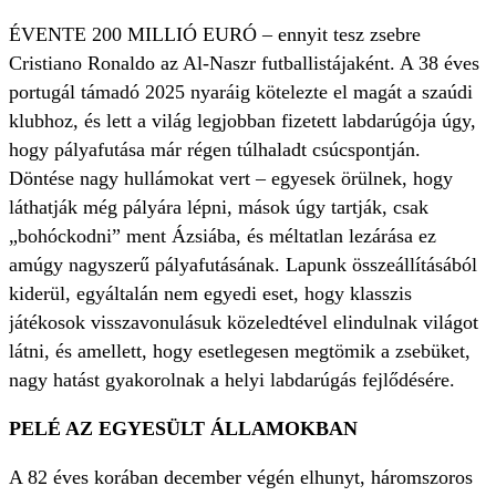
ÉVENTE 200 MILLIÓ EURÓ – ennyit tesz zsebre
Cristiano Ronaldo az Al-Naszr futballistájaként. A 38 éves
portugál támadó 2025 nyaráig kötelezte el magát a szaúdi
klubhoz, és lett a világ legjobban fizetett labdarúgója úgy,
hogy pályafutása már régen túlhaladt csúcspontján.
Döntése nagy hullámokat vert – egyesek örülnek, hogy
láthatják még pályára lépni, mások úgy tartják, csak
„bohóckodni” ment Ázsiába, és méltatlan lezárása ez
amúgy nagyszerű pályafutásának. Lapunk összeállításából
kiderül, egyáltalán nem egyedi eset, hogy klasszis
játékosok visszavonulásuk közeledtével elindulnak világot
látni, és amellett, hogy esetlegesen megtömik a zsebüket,
nagy hatást gyakorolnak a helyi labdarúgás fejlődésére.
PELÉ AZ EGYESÜLT ÁLLAMOKBAN
A 82 éves korában december végén elhunyt, háromszoros