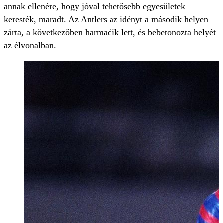
annak ellenére, hogy jóval tehetősebb egyesületek
keresték, maradt. Az Antlers az idényt a második helyen
zárta, a következőben harmadik lett, és bebetonozta helyét
az élvonalban.