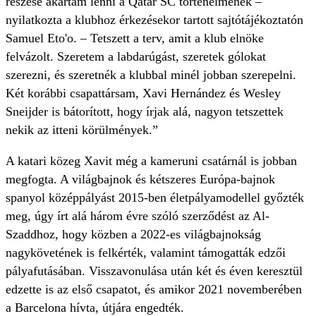
részese akartam lenni a Qatar SC történelmének –
nyilatkozta a klubhoz érkezésekor tartott sajtótájékoztatón
Samuel Eto'o. – Tetszett a terv, amit a klub elnöke
felvázolt. Szeretem a labdarúgást, szeretek gólokat
szerezni, és szeretnék a klubbal minél jobban szerepelni.
Két korábbi csapattársam, Xavi Hernández és Wesley
Sneijder is bátorított, hogy írjak alá, nagyon tetszettek
nekik az itteni körülmények.”
A katari közeg Xavit még a kameruni csatárnál is jobban
megfogta. A világbajnok és kétszeres Európa-bajnok
spanyol középpályást 2015-ben életpályamodellel győzték
meg, úgy írt alá három évre szóló szerződést az Al-
Szaddhoz, hogy közben a 2022-es világbajnokság
nagykövetének is felkérték, valamint támogatták edzői
pályafutásában. Visszavonulása után két és éven keresztül
edzette is az első csapatot, és amikor 2021 novemberében
a Barcelona hívta, útjára engedték.