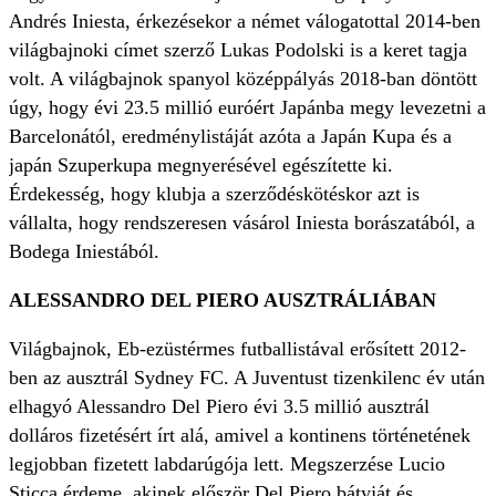
Andrés Iniesta, érkezésekor a német válogatottal 2014-ben
világbajnoki címet szerző Lukas Podolski is a keret tagja
volt. A világbajnok spanyol középpályás 2018-ban döntött
úgy, hogy évi 23.5 millió euróért Japánba megy levezetni a
Barcelonától, eredménylistáját azóta a Japán Kupa és a
japán Szuperkupa megnyerésével egészítette ki.
Érdekesség, hogy klubja a szerződéskötéskor azt is
vállalta, hogy rendszeresen vásárol Iniesta borászatából, a
Bodega Iniestából.
ALESSANDRO DEL PIERO AUSZTRÁLIÁBAN
Világbajnok, Eb-ezüstérmes futballistával erősített 2012-
ben az ausztrál Sydney FC. A Juventust tizenkilenc év után
elhagyó Alessandro Del Piero évi 3.5 millió ausztrál
dolláros fizetésért írt alá, amivel a kontinens történetének
legjobban fizetett labdarúgója lett. Megszerzése Lucio
Sticca érdeme, akinek először Del Piero bátyját és