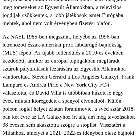
meg tömegeket az Egyesült Államokban, a televíziós
jogdíjak csökkentek, a jobb játékosok ismét Európába
mentek, ahol nem volt érvényben fizetési plafon.
Az NASL 1985-ben megszűnt, helyébe az 1996-ban
létrehozott észak-amerikai profi labdarúgó-bajnokság
(MLS) lépett. Az újabb fellendülés a 2010-es években
kezdődött, amikor az európai topligákban megfáradt
sztárok pályafutásuk lezárására az Egyesült Államokba
vándoroltak. Steven Gerrard a Los Angeles Galaxyt, Frank
Lampard és Andrea Pirlo a New York City FC-t
választotta, és David Villa is utóbbiban húzott le négy
évet, miután kiöregedett a spanyol élvonalból. Külön
polcon foglal helyet Zlatan Ibrahimovic, a svéd sztár 2018-
ban két évre az LA Galaxyhoz írt alá, ám még távozásakor,
38 évesen sem akasztotta szögre a stoplist. Visszatért a
Milanhoz, amelyet a 2021–2022-es idényben olasz bajnoki