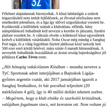
Félelmei alaptalannak bizonyultak. A kínai labdarúgás a sztárok
leigazolásától nem indult fejlődésnek, az élvonal nézőszáma nem
emelkedett jelentősen, és a liga így idővel szigorításokat vezetett be.
Korlátozták a külföldiek számát a klubokban, előírták, hány
utánpótláskorú futballistát kell nevezni a keretbe és játszatni, fizetési
plafont vezettek be. A változás elvette a költekező kínai egyesületek
kedvét a külföldiek vásárlásától. Noha Oscar még mindig a Sanghaj
Port tagja, és a világ legjobban fizetett játékosai közé tartozik heti
500 ezer euró körüli bérével, mára szinte ő maradt hírmondónak. A
nevesebb futballisták hozzáállását az ázsiai ország bajnokságához jól
példázza
Carlos Tévez
esete.
„Hét hónapig vakációztam Kínában
– mondta nevetve a
TyC Sportsnak adott interjújában a Bajnokok Ligája-
győztes argentin csatár, aki 2017 januárjában igazolt a
Sanghaj Senhuához, és bár pocsékul teljesített (20
mérkőzésen 4 gól), így is 40 millió dollárt tehetett zsebre.
– Megértem, hogy a klub elnöke és szurkolói kritizálnak,
valójában fogalmam sincs, mit kerestem ott. Nem voltam jó