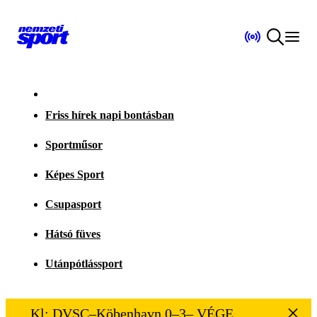
Friss hírek napi bontásban
Sportműsor
Képes Sport
Csupasport
Hátsó füves
Utánpótlássport
Kl: DVSC–Köbenhavn 0–3– VÉGE