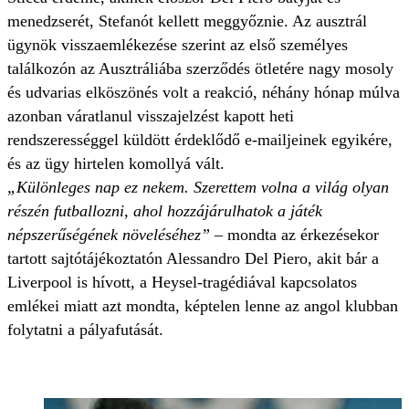
menedzserét, Stefanót kellett meggyőznie. Az ausztrál
ügynök visszaemlékezése szerint az első személyes
találkozón az Ausztráliába szerződés ötletére nagy mosoly
és udvarias elköszönés volt a reakció, néhány hónap múlva
azonban váratlanul visszajelzést kapott heti
rendszerességgel küldött érdeklődő e-mailjeinek egyikére,
és az ügy hirtelen komollyá vált.
„Különleges nap ez nekem. Szerettem volna a világ olyan
részén futballozni, ahol hozzájárulhatok a játék
népszerűségének növeléséhez”
– mondta az érkezésekor
tartott sajtótájékoztatón Alessandro Del Piero, akit bár a
Liverpool is hívott, a Heysel-tragédiával kapcsolatos
emlékei miatt azt mondta, képtelen lenne az angol klubban
folytatni a pályafutását.