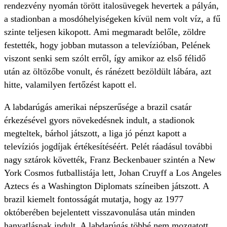
rendezvény nyomán törött italosüvegek hevertek a pályán,
a stadionban a mosdóhelyiségeken kívül nem volt víz, a fű
szinte teljesen kikopott. Ami megmaradt belőle, zöldre
festették, hogy jobban mutasson a televízióban, Pelének
viszont senki sem szólt erről, így amikor az első félidő
után az öltözőbe vonult, és ránézett bezöldült lábára, azt
hitte, valamilyen fertőzést kapott el.
A labdarúgás amerikai népszerűsége a brazil csatár
érkezésével gyors növekedésnek indult, a stadionok
megteltek, bárhol játszott, a liga jó pénzt kapott a
televíziós jogdíjak értékesítéséért. Pelét ráadásul további
nagy sztárok követték, Franz Beckenbauer szintén a New
York Cosmos futballistája lett, Johan Cruyff a Los Angeles
Aztecs és a Washington Diplomats színeiben játszott. A
brazil kiemelt fontosságát mutatja, hogy az 1977
októberében bejelentett visszavonulása után minden
hanyatlásnak indult. A labdarúgás többé nem mozgatott