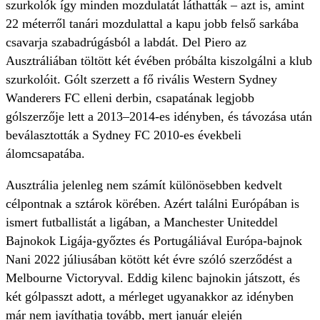
szurkolók így minden mozdulatát láthatták – azt is, amint
22 méterről tanári mozdulattal a kapu jobb felső sarkába
csavarja szabadrúgásból a labdát. Del Piero az
Ausztráliában töltött két évében próbálta kiszolgálni a klub
szurkolóit. Gólt szerzett a fő rivális Western Sydney
Wanderers FC elleni derbin, csapatának legjobb
gólszerzője lett a 2013–2014-es idényben, és távozása után
beválasztották a Sydney FC 2010-es évekbeli
álomcsapatába.
Ausztrália jelenleg nem számít különösebben kedvelt
célpontnak a sztárok körében. Azért találni Európában is
ismert futballistát a ligában, a Manchester Uniteddel
Bajnokok Ligája-győztes és Portugáliával Európa-bajnok
Nani 2022 júliusában kötött két évre szóló szerződést a
Melbourne Victoryval. Eddig kilenc bajnokin játszott, és
két gólpasszt adott, a mérleget ugyanakkor az idényben
már nem javíthatja tovább, mert január elején