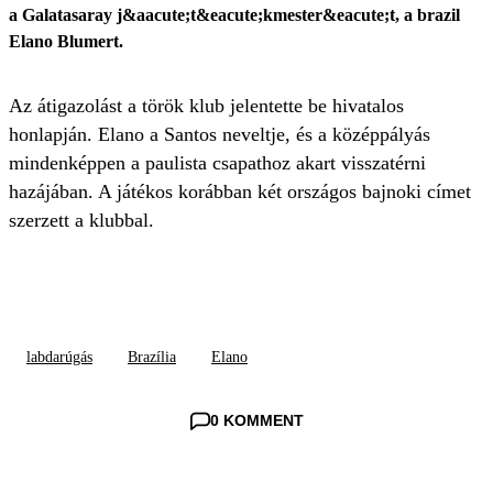
a Galatasaray j&aacute;t&eacute;kmester&eacute;t, a brazil
Elano Blumert.
Az átigazolást a török klub jelentette be hivatalos
honlapján. Elano a Santos neveltje, és a középpályás
mindenképpen a paulista csapathoz akart visszatérni
hazájában. A játékos korábban két országos bajnoki címet
szerzett a klubbal.
labdarúgás
Brazília
Elano
0 KOMMENT