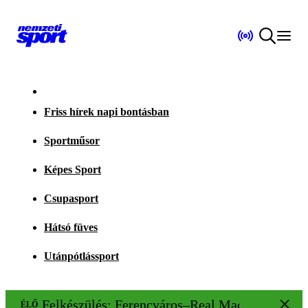
Friss hírek napi bontásban
Sportműsor
Képes Sport
Csupasport
Hátsó füves
Utánpótlássport
Felkészülés: Ferencváros–Real Madrid 1–2
ÉLŐ