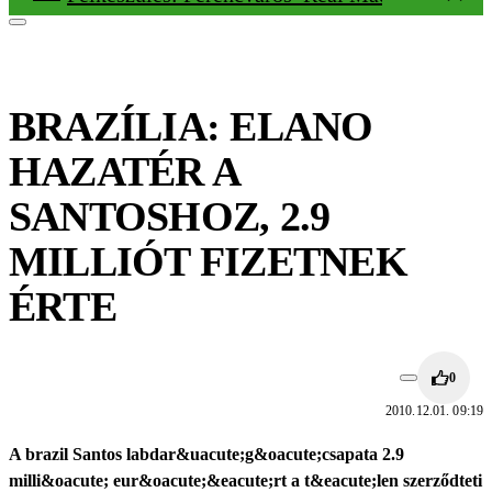
BRAZÍLIA: ELANO
HAZATÉR A
SANTOSHOZ, 2.9
MILLIÓT FIZETNEK
ÉRTE
0
2010.12.01. 09:19
A brazil Santos labdar&uacute;g&oacute;csapata 2.9
milli&oacute; eur&oacute;&eacute;rt a t&eacute;len szerződteti