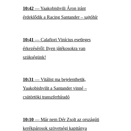
10:42
— Yaakobishvili Áron iránt
érdeklődik a Racing Santander – sajtóhír
10:41
— Calafiori Vinícius esetleges
érkezéséről: Ilyen játékosokra van
szükségünk!
10:31
— Vitálist ma bejelenthetik,
Yaakobishvilit a Santander vinné –
csütörtöki transzferhíradó
10:10
— Már nem Dér Zsolt az országúti
kerékpárosok szövetségi kapitánya