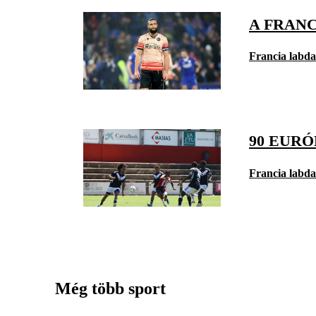
A FRAN
Francia labd
90 EUR
Francia labd
Még több sport