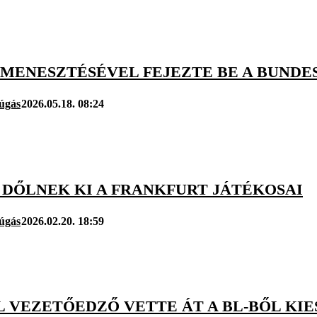
 MENESZTÉSÉVEL FEJEZTE BE A BUNDE
úgás
2026.05.18. 08:24
 DŐLNEK KI A FRANKFURT JÁTÉKOSAI
úgás
2026.02.20. 18:59
L VEZETŐEDZŐ VETTE ÁT A BL-BŐL KI