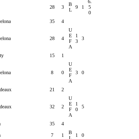
6.
B
28
3
9
1
5
L
0
elona
35
4
U
E
1
elona
28
4
3
F
3
A
ty
15
1
U
E
elona
8
0
3
0
F
A
rdeaux
21
2
U
E
1
rdeaux
32
2
5
F
0
A
a
35
4
B
a
7
1
1
0
L