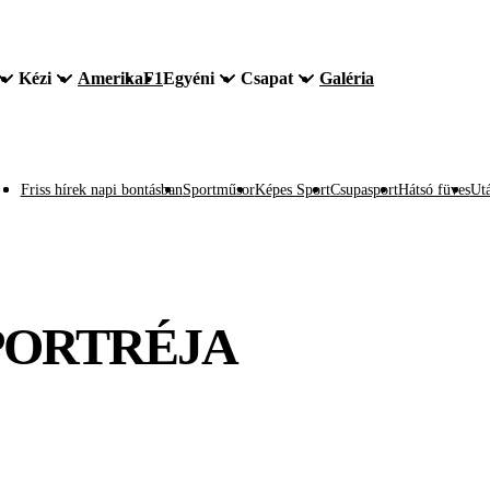
Kézi
Amerika
F1
Egyéni
Csapat
Galéria
Friss hírek napi bontásban
Sportműsor
Képes Sport
Csupasport
Hátsó füves
Utá
PORTRÉJA