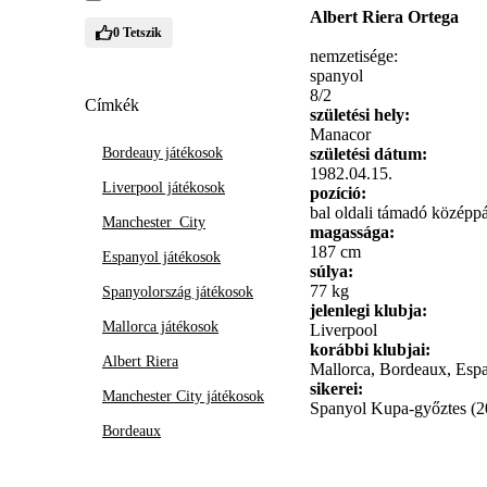
Albert Riera Ortega
0
Tetszik
nemzetisége:
spanyol
8/2
Címkék
születési hely:
Manacor
Bordeauy játékosok
születési dátum:
1982.04.15.
Liverpool játékosok
pozíció:
bal oldali támadó középp
Manchester_City
magassága:
187 cm
Espanyol játékosok
súlya:
77 kg
Spanyolország játékosok
jelenlegi klubja:
Mallorca játékosok
Liverpool
korábbi klubjai:
Albert Riera
Mallorca, Bordeaux, Espa
sikerei:
Manchester City játékosok
Spanyol Kupa-győztes (2
Bordeaux