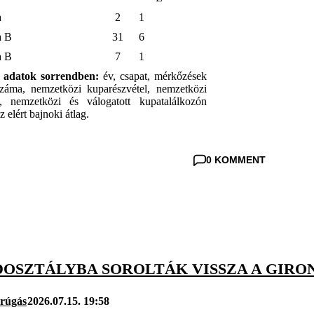
a
2
1
a B
31
6
a B
7
1
ő adatok sorrendben:
év, csapat, mérkőzések
száma, nemzetközi kuparészvétel, nemzetközi
 nemzetközi és válogatott kupatalálkozón
 elért bajnoki átlag.
0 KOMMENT
DOSZTÁLYBA SOROLTÁK VISSZA A GIRO
arúgás
2026.07.15. 19:58