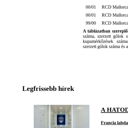
00/01
RCD Mallorc
00/01
RCD Mallorc
99/00
RCD Mallorc
A táblázatban szerepl
száma, szerzett gólok 
kupamérkőzések száma,
szerzett gólok száma és az
Legfrissebb hírek
A HATO
Francia labd