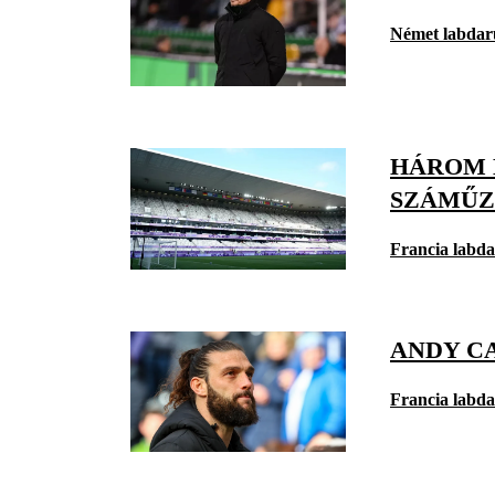
Német labdar
HÁROM 
SZÁMŰZ
Francia labd
ANDY C
Francia labd