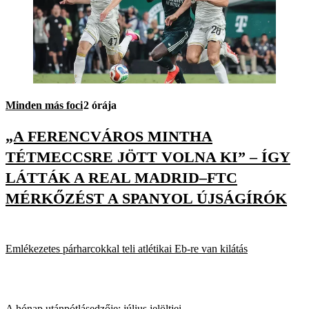
Minden más foci
2 órája
„A FERENCVÁROS MINTHA
TÉTMECCSRE JÖTT VOLNA KI” – ÍGY
LÁTTÁK A REAL MADRID–FTC
MÉRKŐZÉST A SPANYOL ÚJSÁGÍRÓK
Emlékezetes párharcokkal teli atlétikai Eb-re van kilátás
A hónap utánpótlásedzője: július jelöltjei