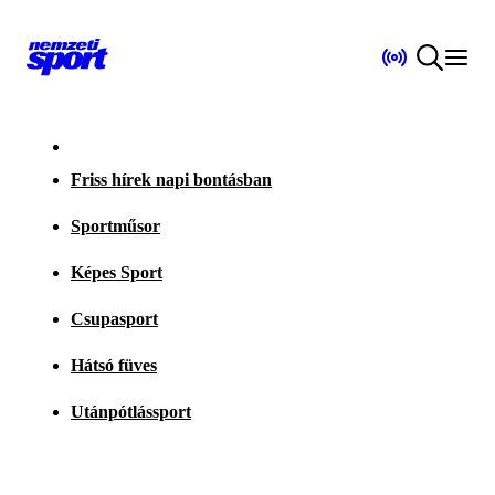
Friss hírek napi bontásban
Sportműsor
Képes Sport
Csupasport
Hátsó füves
Utánpótlássport