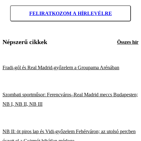
FELIRATKOZOM A HÍRLEVÉLRE
Népszerű cikkek
Összes hír
Fradi-gól és Real Madrid-győzelem a Groupama Arénában
Szombati sportműsor: Ferencváros–Real Madrid meccs Budapesten;
NB I, NB II, NB III
NB II: öt piros lap és Vidi-győzelem Fehérváron; az utolsó percben
úszott el a Gyirmót hibátlan mérlege