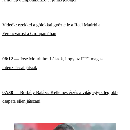
Videók: ezekkel a gólokkal győzte le a Real Madrid a
Ferencvárost a Groupamában
08:12
— José Mourinho: Látszik, hogy az FTC magas
intenzitással játszik
07:38
— Borbély Balázs: Kellemes érzés a világ egyik legjobb
csapata ellen játszani