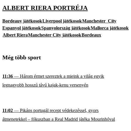
ALBERT RIERA PORTRÉJA
Bordeauy játékosok
Liverpool játékosok
Manchester_City
Espanyol játékosok
Spanyolország játékosok
Mallorca játékosok
Albert Riera
Manchester City játékosok
Bordeaux
Még több sport
11:36
— Három érmet szereztek a mieink a világ egyik
legnagyobb hosszú távú kajak-kenu versenyén
11:02
— Pikáns portugál recept védekezéssel, gyors
átmenetekkel – fókuszban a Real Madrid játéka Mourinhóval