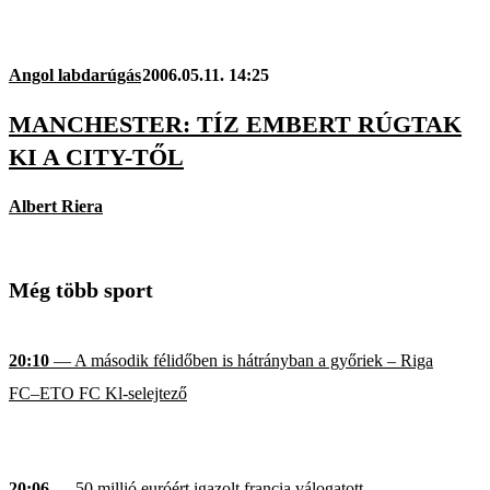
Angol labdarúgás
2006.05.11. 14:25
MANCHESTER: TÍZ EMBERT RÚGTAK
KI A CITY-TŐL
Albert Riera
Még több sport
20:10
— A második félidőben is hátrányban a győriek – Riga
FC–ETO FC Kl-selejtező
20:06
— 50 millió euróért igazolt francia válogatott