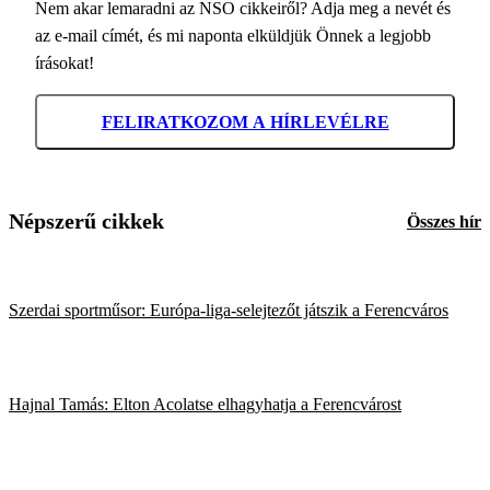
Nem akar lemaradni az NSO cikkeiről? Adja meg a nevét és
az e-mail címét, és mi naponta elküldjük Önnek a legjobb
írásokat!
FELIRATKOZOM A HÍRLEVÉLRE
Népszerű cikkek
Összes hír
Szerdai sportműsor: Európa-liga-selejtezőt játszik a Ferencváros
Hajnal Tamás: Elton Acolatse elhagyhatja a Ferencvárost