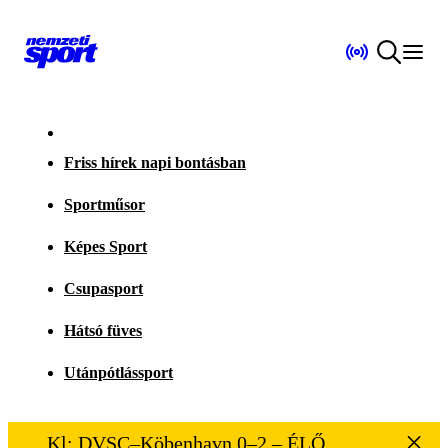
Friss hírek napi bontásban
Sportműsor
Képes Sport
Csupasport
Hátsó füves
Utánpótlássport
Kl: DVSC–Köbenhavn 0–2 – ÉLŐ