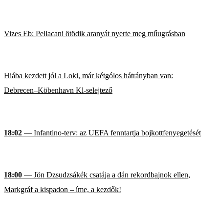
Vizes Eb: Pellacani ötödik aranyát nyerte meg műugrásban
Hiába kezdett jól a Loki, már kétgólos hátrányban van:
Debrecen–Köbenhavn Kl-selejtező
18:02
— Infantino-terv: az UEFA fenntartja bojkottfenyegetését
18:00
— Jön Dzsudzsákék csatája a dán rekordbajnok ellen,
Markgráf a kispadon – íme, a kezdők!