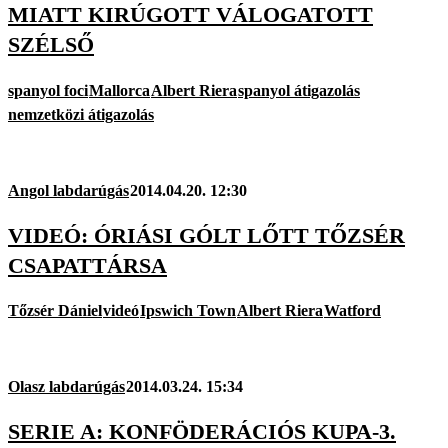
MIATT KIRÚGOTT VÁLOGATOTT
SZÉLSŐ
spanyol foci
Mallorca
Albert Riera
spanyol átigazolás
nemzetközi átigazolás
Angol labdarúgás
2014.04.20. 12:30
VIDEÓ: ÓRIÁSI GÓLT LŐTT TŐZSÉR
CSAPATTÁRSA
Tőzsér Dániel
videó
Ipswich Town
Albert Riera
Watford
Olasz labdarúgás
2014.03.24. 15:34
SERIE A: KONFÖDERÁCIÓS KUPA-3.