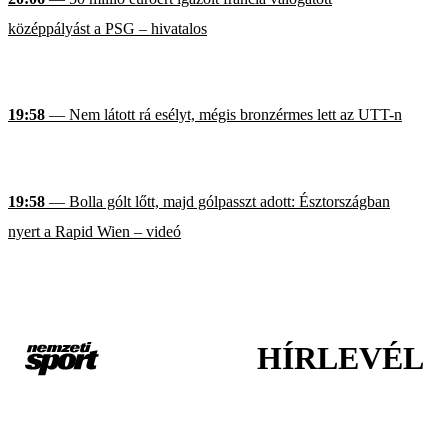
középpályást a PSG – hivatalos
19:58
— Nem látott rá esélyt, mégis bronzérmes lett az UTT-n
19:58
— Bolla gólt lőtt, majd gólpasszt adott: Észtországban
nyert a Rapid Wien – videó
HÍRLEVÉL