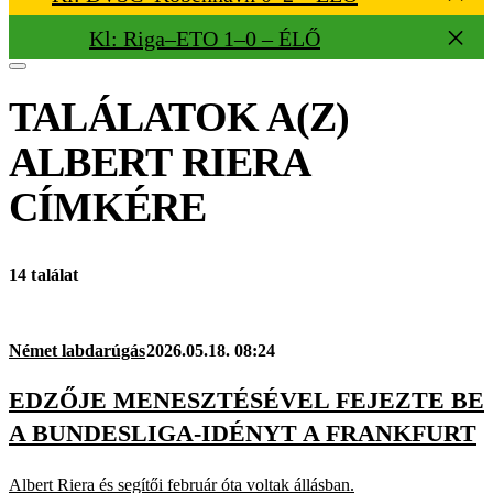
Kl: Riga–ETO 1–0 – ÉLŐ
TALÁLATOK A(Z)
ALBERT RIERA
CÍMKÉRE
14 találat
Német labdarúgás
2026.05.18. 08:24
EDZŐJE MENESZTÉSÉVEL FEJEZTE BE
A BUNDESLIGA-IDÉNYT A FRANKFURT
Albert Riera és segítői február óta voltak állásban.