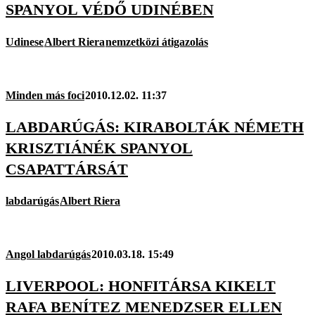
SPANYOL VÉDŐ UDINÉBEN
Udinese
Albert Riera
nemzetközi átigazolás
Minden más foci
2010.12.02. 11:37
LABDARÚGÁS: KIRABOLTÁK NÉMETH
KRISZTIÁNÉK SPANYOL
CSAPATTÁRSÁT
labdarúgás
Albert Riera
Angol labdarúgás
2010.03.18. 15:49
LIVERPOOL: HONFITÁRSA KIKELT
RAFA BENÍTEZ MENEDZSER ELLEN