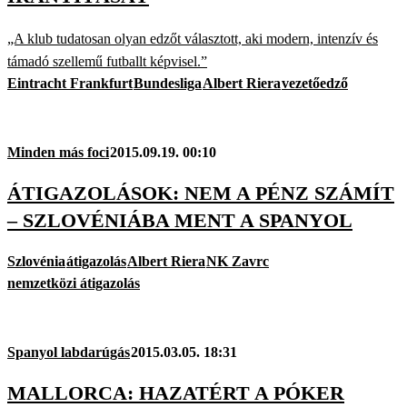
„A klub tudatosan olyan edzőt választott, aki modern, intenzív és
támadó szellemű futballt képvisel.”
Eintracht Frankfurt
Bundesliga
Albert Riera
vezetőedző
Minden más foci
2015.09.19. 00:10
ÁTIGAZOLÁSOK: NEM A PÉNZ SZÁMÍT
– SZLOVÉNIÁBA MENT A SPANYOL
Szlovénia
átigazolás
Albert Riera
NK Zavrc
nemzetközi átigazolás
Spanyol labdarúgás
2015.03.05. 18:31
MALLORCA: HAZATÉRT A PÓKER