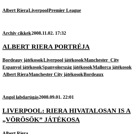
Albert Riera
Liverpool
Premier League
Archiv cikkek
2008.11.02. 17:32
ALBERT RIERA PORTRÉJA
Bordeauy játékosok
Liverpool játékosok
Manchester_City
Espanyol játékosok
Spanyolország játékosok
Mallorca játékosok
Albert Riera
Manchester City játékosok
Bordeaux
Angol labdarúgás
2008.09.01. 22:01
LIVERPOOL: RIERA HIVATALOSAN IS A
„VÖRÖSÖK” JÁTÉKOSA
Albert Riera