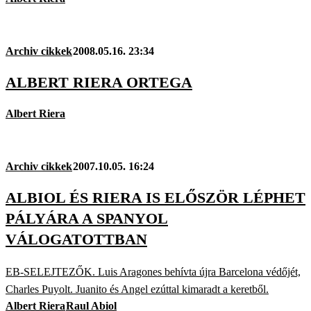
Archiv cikkek
2008.05.16. 23:34
ALBERT RIERA ORTEGA
Albert Riera
Archiv cikkek
2007.10.05. 16:24
ALBIOL ÉS RIERA IS ELŐSZÖR LÉPHET
PÁLYÁRA A SPANYOL
VÁLOGATOTTBAN
EB-SELEJTEZŐK. Luis Aragones behívta újra Barcelona védőjét,
Charles Puyolt. Juanito és Angel ezúttal kimaradt a keretből.
Albert Riera
Raul Abiol