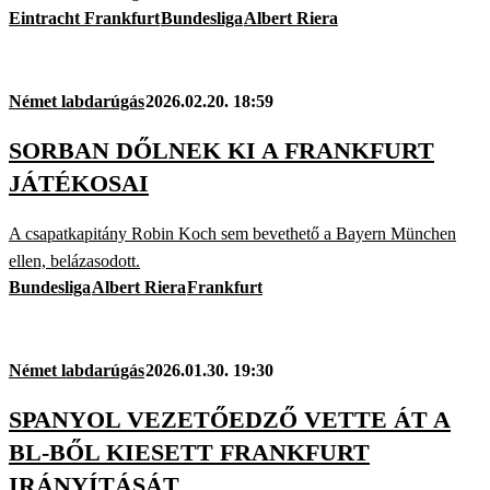
Eintracht Frankfurt
Bundesliga
Albert Riera
Német labdarúgás
2026.02.20. 18:59
SORBAN DŐLNEK KI A FRANKFURT
JÁTÉKOSAI
A csapatkapitány Robin Koch sem bevethető a Bayern München
ellen, belázasodott.
Bundesliga
Albert Riera
Frankfurt
Német labdarúgás
2026.01.30. 19:30
SPANYOL VEZETŐEDZŐ VETTE ÁT A
BL-BŐL KIESETT FRANKFURT
IRÁNYÍTÁSÁT