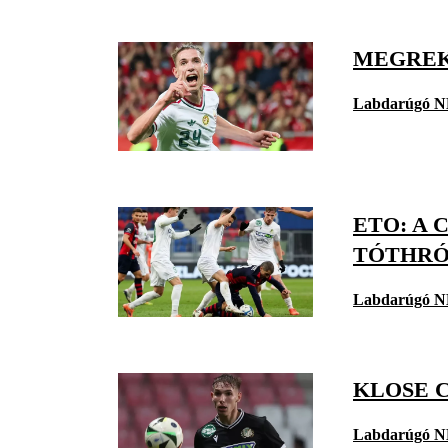
MEGREK
Labdarúgó N
ETO: A 
TÓTHR
Labdarúgó N
KLOSE 
Labdarúgó N