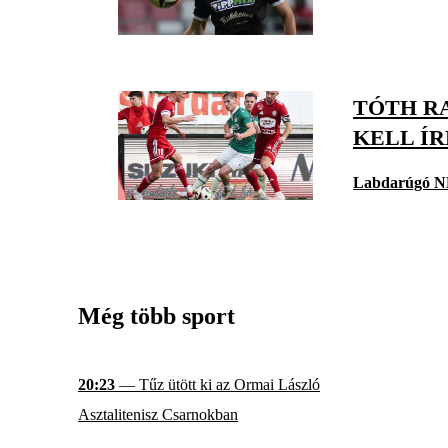
TÓTH R
KELL ÍR
Labdarúgó N
Még több sport
20:23
— Tűz ütött ki az Ormai László
Asztalitenisz Csarnokban