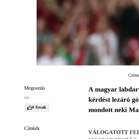
Czine
Megosztás
A magyar labdarú
kérdést lezáró gó
0
Tetszik
mondott neki Mar
Címkék
VÁLOGATOTT FE