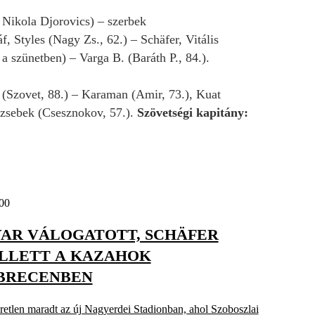
 Nikola Djorovics) – szerbek
, Styles (Nagy Zs., 62.) – Schäfer, Vitális
a szünetben) – Varga B. (Baráth P., 84.).
 (Szovet, 88.) – Karaman (Amir, 73.), Kuat
nzsebek (Csesznokov, 57.).
Szövetségi kapitány:
00
AR VÁLOGATOTT, SCHÄFER
ELLETT A KAZAHOK
BRECENBEN
retlen maradt az új Nagyerdei Stadionban, ahol Szoboszlai