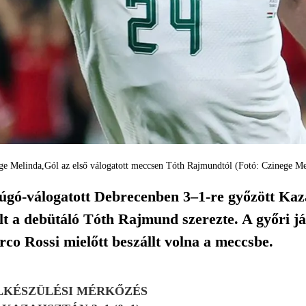
ge Melinda
Gól az első válogatott meccsen Tóth Rajmundtól (Fotó: Czinege Me
gó-válogatott Debrecenben 3–1-re győzött Kaz
lt a debütáló Tóth Rajmund szerezte. A győri já
co Rossi mielőtt beszállt volna a meccsbe.
LKÉSZÜLÉSI MÉRKŐZÉS