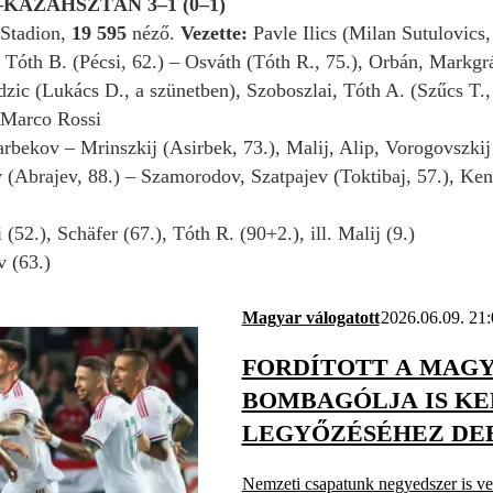
AZAHSZTÁN 3–1 (0–1)
 Stadion,
19 595
néző.
Vezette:
Pavle Ilics (Milan Sutulovics,
:
Tóth B. (Pécsi, 62.) – Osváth (Tóth R., 75.), Orbán, Markgráf
zic (Lukács D., a szünetben), Szoboszlai, Tóth A. (Szűcs T., 
Marco Rossi
rbekov – Mrinszkij (Asirbek, 73.), Malij, Alip, Vorogovszkij
v (Abrajev, 88.) – Szamorodov, Szatpajev (Toktibaj, 57.), Ke
 (52.), Schäfer (67.), Tóth R. (90+2.), ill. Malij (9.)
 (63.)
Magyar válogatott
2026.06.09. 21:
FORDÍTOTT A MAGY
BOMBAGÓLJA IS K
LEGYŐZÉSÉHEZ DE
Nemzeti csapatunk negyedszer is ve