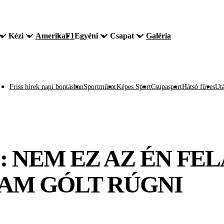
Kézi
Amerika
F1
Egyéni
Csapat
Galéria
Friss hírek napi bontásban
Sportműsor
Képes Sport
Csupasport
Hátsó füves
Utá
 NEM EZ AZ ÉN FE
AM GÓLT RÚGNI