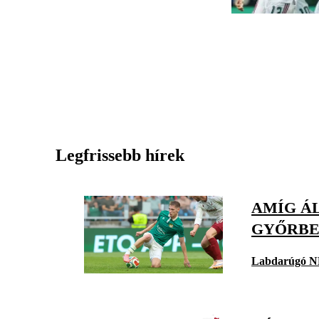
Legfrissebb hírek
AMÍG Á
GYŐRBE
Labdarúgó N