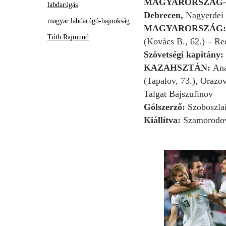
MAGYARORSZÁG–K
labdarúgás
Debrecen,
Nagyerdei
magyar labdarúgó-bajnokság
MAGYARORSZÁG
Tóth Rajmund
(Kovács B., 62.) – Red
Szövetségi kapitány:
KAZAHSZTÁN:
Ana
(Tapalov, 73.), Orazo
Talgat Bajszufinov
Gólszerző:
Szoboszlai
Kiállítva:
Szamorodov