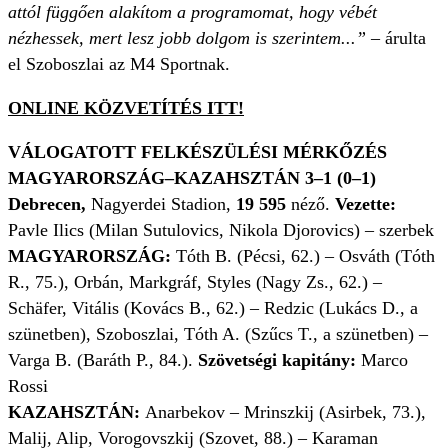
attól függően alakítom a programomat, hogy vébét
nézhessek, mert lesz jobb dolgom is szerintem...” –
árulta
el Szoboszlai az M4 Sportnak.
ONLINE KÖZVETÍTÉS ITT!
VÁLOGATOTT FELKÉSZÜLÉSI MÉRKŐZÉS
MAGYARORSZÁG–KAZAHSZTÁN 3–1 (0–1)
Debrecen,
Nagyerdei Stadion,
19 595
néző.
Vezette:
Pavle Ilics (Milan Sutulovics, Nikola Djorovics) – szerbek
MAGYARORSZÁG:
Tóth B. (Pécsi, 62.) – Osváth (Tóth
R., 75.), Orbán, Markgráf, Styles (Nagy Zs., 62.) –
Schäfer, Vitális (Kovács B., 62.) – Redzic (Lukács D., a
szünetben), Szoboszlai, Tóth A. (Szűcs T., a szünetben) –
Varga B. (Baráth P., 84.).
Szövetségi kapitány:
Marco
Rossi
KAZAHSZTÁN:
Anarbekov – Mrinszkij (Asirbek, 73.),
Malij, Alip, Vorogovszkij (Szovet, 88.) – Karaman