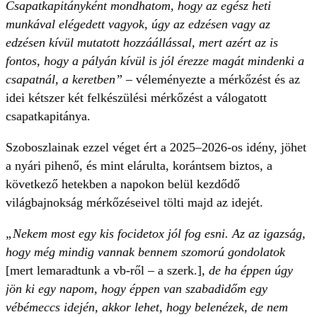
Csapatkapitányként mondhatom, hogy az egész heti
munkával elégedett vagyok, úgy az edzésen vagy az
edzésen kívül mutatott hozzáállással, mert azért az is
fontos, hogy a pályán kívül is jól érezze magát mindenki a
csapatnál, a keretben”
– véleményezte a mérkőzést és az
idei kétszer két felkészülési mérkőzést a válogatott
csapatkapitánya.
Szoboszlainak ezzel véget ért a 2025–2026-os idény, jöhet
a nyári pihenő, és mint elárulta, korántsem biztos, a
következő hetekben a napokon belül kezdődő
világbajnokság mérkőzéseivel tölti majd az idejét.
„Nekem most egy kis focidetox jól fog esni. Az az igazság,
hogy még mindig vannak bennem szomorú gondolatok
[mert lemaradtunk a vb-ről – a szerk.]
, de ha éppen úgy
jön ki egy napom, hogy éppen van szabadidőm egy
vébémeccs idején, akkor lehet, hogy belenézek, de nem