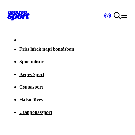
Friss hírek napi bontásban
Sportműsor
Képes Sport
Csupasport
Hátsó füves
Utánpótlássport