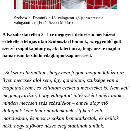
Szoboszlai Dominik a 18. válogatott gólját sszerezte a
válogatottban (Fotó: Szabó Miklós)
A Kazahsztán ellen 3–1-re megnyert debreceni mérkőzést
értékelte a lefújás után Szoboszlai Dominik, az egyenlítő gólt
szerző csapatkapitány is, aki kitért arra, hogy nézi-e majd a
hamarosan kezdődő világbajnokság meccseit.
„Sokszor elmondtam, hogy nem fogom magam kihúzni az
ilyen meccsek alól sem, úgy gondolom, szüksége van a
csapatnak rám, és vállalom ezeket a meccseket is. Nem kell
megmagyarázni, hogy válogatott játékosként miért adok
minden meccsen száz százalékot – ennek alapvető
dolognak kéne lenni mindenkinek. Új keret volt
márciusban, és most is sokan bemutatkoztak, és örülök
neki, hogy a jövőre nézve elég stabilnak tűnünk.