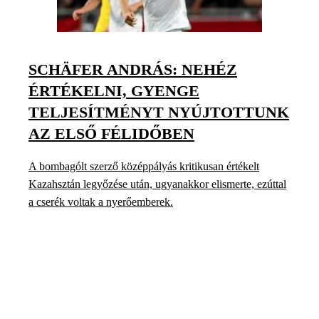
SCHÄFER ANDRÁS: NEHÉZ
ÉRTÉKELNI, GYENGE
TELJESÍTMÉNYT NYÚJTOTTUNK
AZ ELSŐ FÉLIDŐBEN
A bombagólt szerző középpályás kritikusan értékelt
Kazahsztán legyőzése után, ugyanakkor elismerte, ezúttal
a cserék voltak a nyerőemberek.