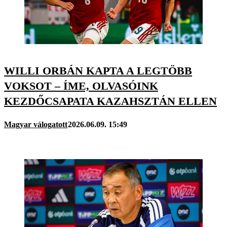
WILLI ORBÁN KAPTA A LEGTÖBB
VOKSOT – ÍME, OLVASÓINK
KEZDŐCSAPATA KAZAHSZTÁN ELLEN
Magyar válogatott
2026.06.09. 15:49