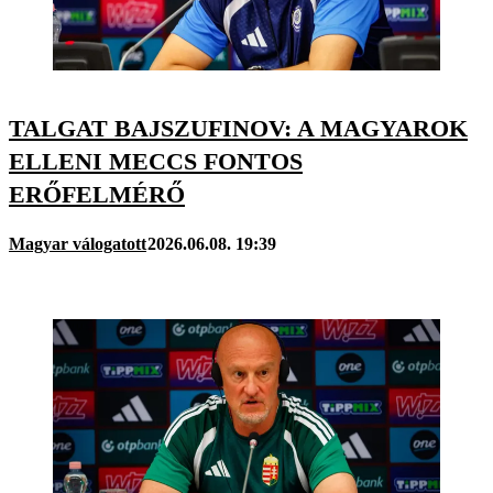
TALGAT BAJSZUFINOV: A MAGYAROK
ELLENI MECCS FONTOS
ERŐFELMÉRŐ
Magyar válogatott
2026.06.08. 19:39