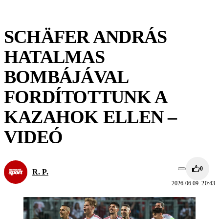
SCHÄFER ANDRÁS
HATALMAS
BOMBÁJÁVAL
FORDÍTOTTUNK A
KAZAHOK ELLEN –
VIDEÓ
0
R. P.
2026.06.09. 20:43