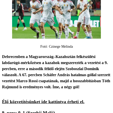
Fotó: Czinege Melinda
Debrecenben a Magyarország–Kazahsztán felkészülési
labdarúgó-mérkőzésen a kazahok megszerezték a vezetést a 9.
percben, erre a második félidő elején Szoboszlai Dominik
válaszolt. A 67. percben Schäfer András hatalmas góllal szerzett
vezetést Marco Rossi csapatának, majd a hosszabbításban Tóth
Rajmund is eredményes volt. Íme, a négy gól!
Élő közvetítésünket ide kattintva érheti el.
9. perc: 0–1 (Szerhij Malij)