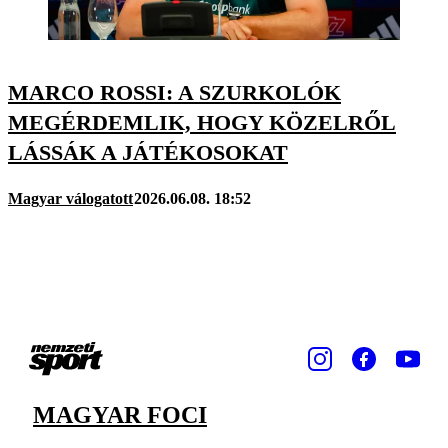
MARCO ROSSI: A SZURKOLÓK
MEGÉRDEMLIK, HOGY KÖZELRŐL
LÁSSÁK A JÁTÉKOSOKAT
Magyar válogatott
2026.06.08. 18:52
MAGYAR FOCI