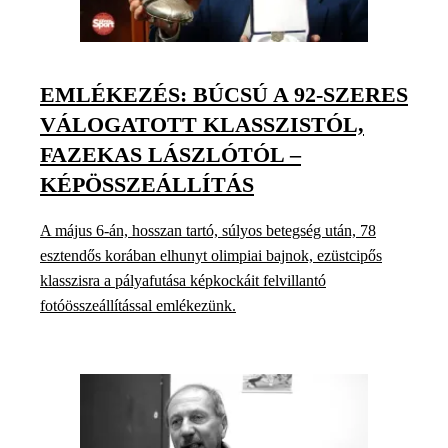
EMLÉKEZÉS: BÚCSÚ A 92-SZERES
VÁLOGATOTT KLASSZISTÓL,
FAZEKAS LÁSZLÓTÓL –
KÉPÖSSZEÁLLÍTÁS
A május 6-án, hosszan tartó, súlyos betegség után, 78
esztendős korában elhunyt olimpiai bajnok, ezüstcipős
klasszisra a pályafutása képkockáit felvillantó
fotóösszeállítással emlékezünk.