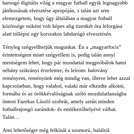
harsogó digitális világ a magyar futball egyik legnagyobb
játékosának elvesztése apropóján, s talán azt sem
elemezgetem, hogy úgy általában a magyar futball
közössége miként volt képes alig tizenkét óra leforgása
alatt túllépni egy korszakos labdarúgó elvesztésén.
Tényleg szégyellhetjük magunkat. Én a „magyarfocis”
érintettségem miatt szégyellem is, pedig talán annyi
mentségem lehet, hogy pár mondattal megpróbálok hatni
néhány szikrányi érzelemre, és leírom: halovány
reményem, reményünk még mindig van, illetve lehet azzal
kapcsolatban, hogy valahol, valaki már elkezdte alkotni,
formába és az örökkévalóságnak szóló mozdulatlanságba
önteni Fazekas László szobrát, amely aztán minden
futballrajongó zarándok- és emlékezőhelyévé válhat.
Talán…
Ami lehetőséget még felkínál a szomorú, haláltól