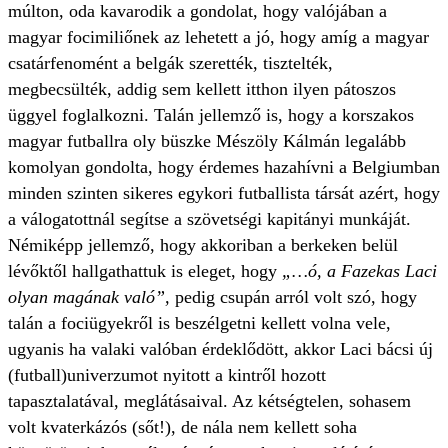
múlton, oda kavarodik a gondolat, hogy valójában a
magyar focimiliőnek az lehetett a jó, hogy amíg a magyar
csatárfenomént a belgák szerették, tisztelték,
megbecsülték, addig sem kellett itthon ilyen pátoszos
üggyel foglalkozni. Talán jellemző is, hogy a korszakos
magyar futballra oly büszke Mészöly Kálmán legalább
komolyan gondolta, hogy érdemes hazahívni a Belgiumban
minden szinten sikeres egykori futballista társát azért, hogy
a válogatottnál segítse a szövetségi kapitányi munkáját.
Némiképp jellemző, hogy akkoriban a berkeken belül
lévőktől hallgathattuk is eleget, hogy
„…ó, a Fazekas Laci
olyan magának való”,
pedig csupán arról volt szó, hogy
talán a fociügyekről is beszélgetni kellett volna vele,
ugyanis ha valaki valóban érdeklődött, akkor Laci bácsi új
(futball)univerzumot nyitott a kintről hozott
tapasztalatával, meglátásaival. Az kétségtelen, sohasem
volt kvaterkázós (sőt!), de nála nem kellett soha