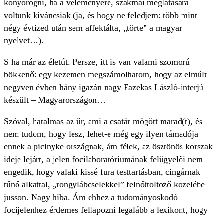
könyörögni, ha a véleményére, szakmai meglátására
voltunk kíváncsiak (ja, és hogy ne feledjem: több mint
négy évtized után sem affektálta, „törte” a magyar
nyelvet…).
S ha már az életút. Persze, itt is van valami szomorú
bökkenő: egy kezemen megszámolhatom, hogy az elmúlt
negyven évben hány igazán nagy Fazekas László-interjú
készült – Magyarországon…
Szóval, hatalmas az űr, ami a csatár mögött marad(t), és
nem tudom, hogy lesz, lehet-e még egy ilyen támadója
ennek a picinyke országnak, ám félek, az ösztönös korszak
ideje lejárt, a jelen focilaboratóriumának felügyelői nem
engedik, hogy valaki kissé fura testtartásban, cingárnak
tűnő alkattal, „rongylábcselekkel” felnőttöltöző közelébe
jusson. Nagy hiba. Ám ehhez a tudományoskodó
focijelenhez érdemes fellapozni legalább a lexikont, hogy