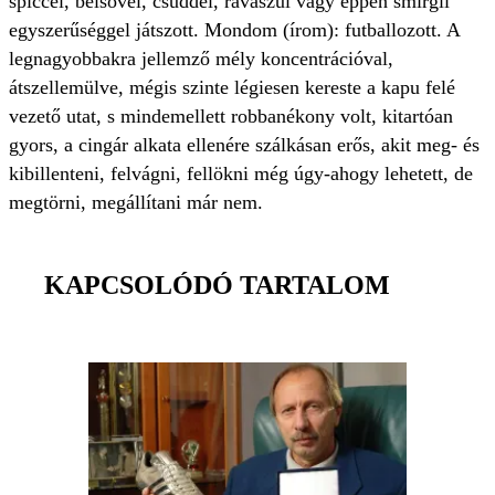
spiccel, belsővel, csüddel, ravaszul vagy éppen smirgli
egyszerűséggel játszott. Mondom (írom): futballozott. A
legnagyobbakra jellemző mély koncentrációval,
átszellemülve, mégis szinte légiesen kereste a kapu felé
vezető utat, s mindemellett robbanékony volt, kitartóan
gyors, a cingár alkata ellenére szálkásan erős, akit meg- és
kibillenteni, felvágni, fellökni még úgy-ahogy lehetett, de
megtörni, megállítani már nem.
KAPCSOLÓDÓ TARTALOM