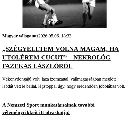
Magyar válogatott
2026.05.06. 18:33
„SZÉGYELLTEM VOLNA MAGAM, HA
UTOLÉREM CUCUT” – NEKROLÓG
FAZEKAS LÁSZLÓRÓL
Vékonydongájú volt, laza izomzattal, vállmagasságban meglőtt
labdát vett le ballal, légstoppal úgy, hogy eredendően jobblábas volt.
A Nemzeti Sport munkatársainak további
véleménycikkeit itt olvashatja!