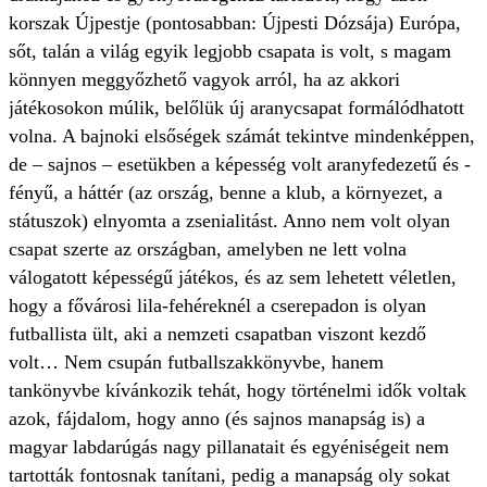
korszak Újpestje (pontosabban: Újpesti Dózsája) Európa,
sőt, talán a világ egyik legjobb csapata is volt, s magam
könnyen meggyőzhető vagyok arról, ha az akkori
játékosokon múlik, belőlük új aranycsapat formálódhatott
volna. A bajnoki elsőségek számát tekintve mindenképpen,
de – sajnos – esetükben a képesség volt aranyfedezetű és -
fényű, a háttér (az ország, benne a klub, a környezet, a
státuszok) elnyomta a zsenialitást. Anno nem volt olyan
csapat szerte az országban, amelyben ne lett volna
válogatott képességű játékos, és az sem lehetett véletlen,
hogy a fővárosi lila-fehéreknél a cserepadon is olyan
futballista ült, aki a nemzeti csapatban viszont kezdő
volt… Nem csupán futballszakkönyvbe, hanem
tankönyvbe kívánkozik tehát, hogy történelmi idők voltak
azok, fájdalom, hogy anno (és sajnos manapság is) a
magyar labdarúgás nagy pillanatait és egyéniségeit nem
tartották fontosnak tanítani, pedig a manapság oly sokat