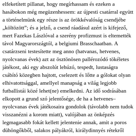
elfeketített pillanat, hogy megírhassam és ezeken a
hasábokon még megüzenhessem: az újpesti csatárral együtt
a történelmünk egy része is az örökkévalóság csendjébe
„költözött”; és a jelző, a csend ráadásul azért is kifejező,
mert Fazekas Lászlóval a szerény profizmust is eltemették
távol Magyarországtól, a belgiumi Brasschaatban. A
csatárzseni testesítette meg anno (hatvanas, hetvenes,
nyolcvanas évek) azt az ösztönösen pallérozódó tökéletes
játékost, aki egy abszolút lehúzó, tespedt, lustaságra
csábító közegben hajtott, cselezett és lőtte a gólokat olyan
elhivatottsággal, amellyel manapság a világ legjobb
futballistái közé lehet(ne) emelkedni. Az idő sodrásában
elkopott a grund szó jelentősége, de ha a hetvenes–
nyolcvanas évek játékosaira gondolok (távolabb nem tudok
visszanézni a korom miatt), valójában az önképzés
legmagasabb fokát kellett jelentenie annak, amit a poros
dühöngőkből, salakos pályákról, királydinnyés rétekről