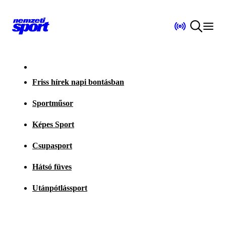
Friss hírek napi bontásban
Sportműsor
Képes Sport
Csupasport
Hátsó füves
Utánpótlássport