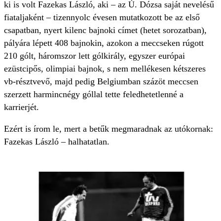
ki is volt Fazekas László, aki – az Ú. Dózsa saját nevelésű
fiataljaként – tizennyolc évesen mutatkozott be az első
csapatban, nyert kilenc bajnoki címet (hetet sorozatban),
pályára lépett 408 bajnokin, azokon a meccseken rúgott
210 gólt, háromszor lett gólkirály, egyszer európai
ezüstcipős, olimpiai bajnok, s nem mellékesen kétszeres
vb-résztvevő, majd pedig Belgiumban százöt meccsen
szerzett harmincnégy góllal tette feledhetetlenné a
karrierjét.
Ezért is írom le, mert a betűk megmaradnak az utókornak:
Fazekas László – halhatatlan.