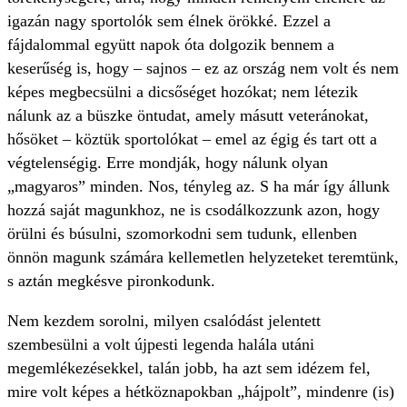
igazán nagy sportolók sem élnek örökké. Ezzel a
fájdalommal együtt napok óta dolgozik bennem a
keserűség is, hogy – sajnos – ez az ország nem volt és nem
képes megbecsülni a dicsőséget hozókat; nem létezik
nálunk az a büszke öntudat, amely másutt veteránokat,
hősöket – köztük sportolókat – emel az égig és tart ott a
végtelenségig. Erre mondják, hogy nálunk olyan
„magyaros” minden. Nos, tényleg az. S ha már így állunk
hozzá saját magunkhoz, ne is csodálkozzunk azon, hogy
örülni és búsulni, szomorkodni sem tudunk, ellenben
önnön magunk számára kellemetlen helyzeteket teremtünk,
s aztán megkésve pironkodunk.
Nem kezdem sorolni, milyen csalódást jelentett
szembesülni a volt újpesti legenda halála utáni
megemlékezésekkel, talán jobb, ha azt sem idézem fel,
mire volt képes a hétköznapokban „hájpolt”, mindenre (is)