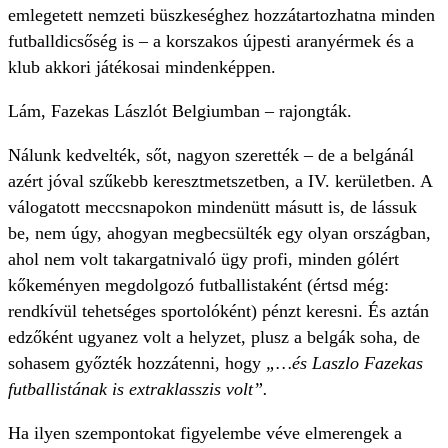
emlegetett nemzeti büszkeséghez hozzátartozhatna minden
futballdicsőség is – a korszakos újpesti aranyérmek és a
klub akkori játékosai mindenképpen.
Lám, Fazekas Lászlót Belgiumban – rajongták.
Nálunk kedvelték, sőt, nagyon szerették – de a belgánál
azért jóval szűkebb keresztmetszetben, a IV. kerületben. A
válogatott meccsnapokon mindenütt másutt is, de lássuk
be, nem úgy, ahogyan megbecsülték egy olyan országban,
ahol nem volt takargatnivaló ügy profi, minden gólért
kőkeményen megdolgozó futballistaként (értsd még:
rendkívül tehetséges sportolóként) pénzt keresni. És aztán
edzőként ugyanez volt a helyzet, plusz a belgák soha, de
sohasem győzték hozzátenni, hogy
„…és Laszlo Fazekas
futballistának is extraklasszis volt”.
Ha ilyen szempontokat figyelembe véve elmerengek a