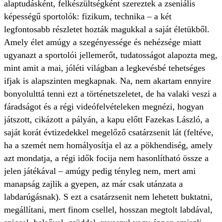
alaptudásként, felkészültségként szereztek a zseniális
képességű sportolók: fizikum, technika – a két
legfontosabb részletet hozták magukkal a saját életükből.
Amely élet amúgy a szegényessége és nehézsége miatt
ugyanazt a sportolói jellemerőt, tudatosságot alapozta meg,
mint amit a mai, jóléti világban a legkevésbé tehetséges
ifjak is alapszinten megkapnak. Na, nem akartam ennyire
bonyolulttá tenni ezt a történetszeletet, de ha valaki veszi a
fáradságot és a régi videófelvételeken megnézi, hogyan
játszott, cikázott a pályán, a kapu előtt Fazekas László, a
saját korát évtizedekkel megelőző csatárzsenit lát (feltéve,
ha a szemét nem homályosítja el az a pökhendiség, amely
azt mondatja, a régi idők focija nem hasonlítható össze a
jelen játékával – amúgy pedig tényleg nem, mert ami
manapság zajlik a gyepen, az már csak utánzata a
labdarúgásnak). S ezt a csatárzsenit nem lehetett buktatni,
megállítani, mert finom csellel, hosszan megtolt labdával,