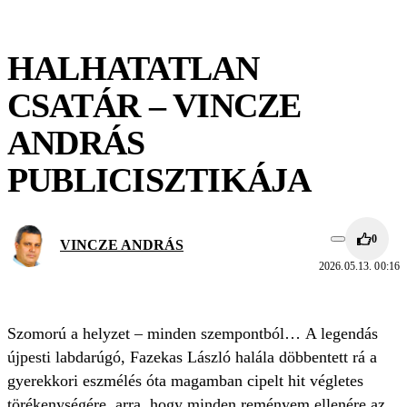
HALHATATLAN
CSATÁR – VINCZE
ANDRÁS
PUBLICISZTIKÁJA
0
VINCZE ANDRÁS
2026.05.13. 00:16
Szomorú a helyzet – minden szempontból… A legendás
újpesti labdarúgó, Fazekas László halála döbbentett rá a
gyerekkori eszmélés óta magamban cipelt hit végletes
törékenységére, arra, hogy minden reményem ellenére az