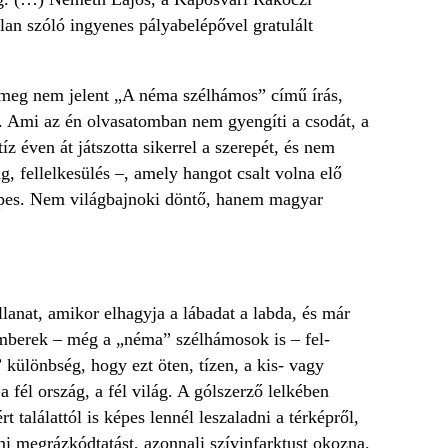
lan szóló ingyenes pályabelépővel gratulált
 meg nem jelent „A néma szélhámos” című írás,
ló. Ami az én olvasatomban nem gyengíti a csodát, a
 éven át játszotta sikerrel a szerepét, és nem
ag, fellelkesülés –, amely hangot csalt volna elő
képes. Nem világbajnoki döntő, hanem magyar
llanat, amikor elhagyja a lábadat a labda, és már
 emberek – még a „néma” szélhámosok is – fel­
különbség, hogy ezt öten, tízen, a kis- vagy
a fél ország, a fél világ. A gólszerző lelkében
t találattól is képes lennél leszaladni a térképről,
i megrázkódtatást, azonnali szívinfarktust okozna.