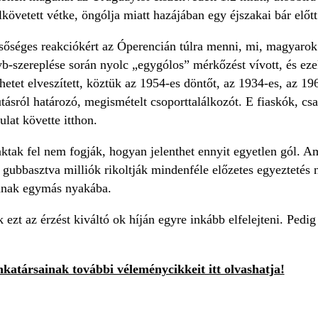
lkövetett vétke, öngólja miatt hazájában egy éjszakai bár előtt
sőséges reakciókért az Óperencián túlra menni, mi, magyarok i
vb-szereplése során nyolc „egygólos” mérkőzést vívott, és ez
 hetet elveszített, köztük az 1954-es döntőt, az 1934-es, az 
utásról határozó, megismételt csoporttalálkozót. E fiaskók, c
ulat követte itthon.
aktak fel nem fogják, hogyan jelenthet ennyit egyetlen gól. Am
t gubbasztva milliók rikoltják mindenféle előzetes egyeztetés 
ranak egymás nyakába.
 ezt az érzést kiváltó ok híján egyre inkább elfelejteni. Pedi
atársainak további véleménycikkeit itt olvashatja!