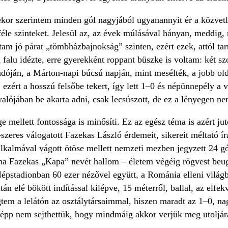
ekor szerintem minden gól nagyjából ugyanannyit ér a közvetl
éle szinteket. Jelesül az, az évek múlásával hányan, meddig,
úgtam jó párat „tömbházbajnokság” szinten, ezért ezek, attól
l falu idézte, erre gyerekként roppant büszke is voltam: két 
dóján, a Márton-napi búcsú napján, mint mesélték, a jobb oldal
 ezért a hosszú felsőbe tekert, így lett 1–0 és népünnepély a
alójában be akarta adni, csak lecsúszott, de ez a lényegen ne
e mellett fontossága is minősíti. Ez az egész téma is azért ju
-szeres válogatott Fazekas László érdemeit, sikereit méltató í
alkalmával vágott ötöse mellett nemzeti mezben jegyzett 24 gó
ha Fazekas „Kapa” nevét hallom – életem végéig rögvest beugr
épstadionban 60 ezer nézővel együtt, a Románia elleni világb
után elé bökött indítással kilépve, 15 méterről, ballal, az elf
em a lelátón az osztálytársaimmal, hiszen maradt az 1–0, nagy
gképp nem sejthettük, hogy mindmáig akkor verjük meg utoljár