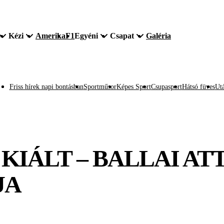
Kézi
Amerika
F1
Egyéni
Csapat
Galéria
Friss hírek napi bontásban
Sportműsor
Képes Sport
Csupasport
Hátsó füves
Utá
 KIÁLT – BALLAI AT
JA