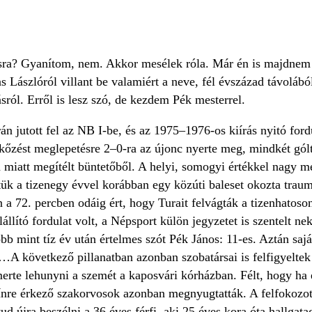
ra? Gyanítom, nem. Akkor mesélek róla. Már én is majdnem 
as Lászlóról villant be valamiért a neve, fél évszázad távoláb
sról. Erről is lesz szó, de kezdem Pék mesterrel.
 jutott fel az NB I-be, és az 1975–1976-os kiírás nyitó ford
rkőzést meglepetésre 2–0-ra az újonc nyerte meg, mindkét gól
 miatt megítélt büntetőből. A helyi, somogyi értékkel nagy me
ztük a tizenegy évvel korábban egy közúti baleset okozta tra
a 72. percben odáig ért, hogy Turait felvágták a tizenhatoson 
állító fordulat volt, a Népsport külön jegyzetet is szentelt n
öbb mint tíz év után értelmes szót Pék János: 11-es. Aztán s
 …A következő pillanatban azonban szobatársai is felfigyelte
rte lehunyni a szemét a kaposvári kórházban. Félt, hogy ha e
ínre érkező szakorvosok azonban megnyugtatták. A felfokozott
tud újra beszélni a 36 éves férfi, aki 25 éves kora óta hallg