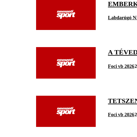
EMBERK
Labdarúgó N
A TÉVED
Foci vb 2026
2
TETSZEN
Foci vb 2026
2