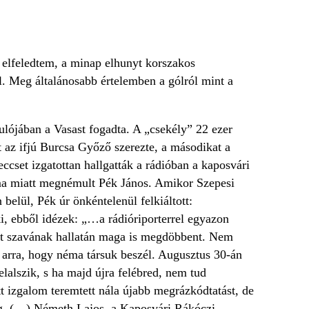
elfeledtem, a minap elhunyt korszakos
ól. Meg általánosabb értelemben a gólról mint a
ulójában a Vasast fogadta. A „csekély” 22 ezer
t az ifjú Burcsa Győző szerezte, a másodikat a
ccset izgatottan hallgatták a rádióban a kaposvári
uma miatt megnémult Pék János. Amikor Szepesi
belül, Pék úr önkéntelenül felkiáltott:
eki, ebből idézek: „…a rádióriporterrel egyazon
aját szavának hallatán maga is megdöbbent. Nem
k arra, hogy néma társuk beszél. Augusztus 30-án
lalszik, s ha majd újra felébred, nem tud
 izgalom teremtett nála újabb megrázkódtatást, de
atag. (…) Németh Lajos, a Kaposvári Rákóczi