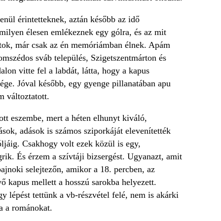
enül érintetteknek, aztán később az idő
 milyen élesen emlékeznek egy gólra, és az mit
 tartok, már csak az én memóriámban élnek. Apám
szomszédos sváb település, Szigetszentmárton és
on vitte fel a labdát, látta, hogy a kapus
 vége. Jóval később, egy gyenge pillanatában apu
m változtatott.
tott eszembe, mert a héten elhunyt kiváló,
rások, adások is számos sziporkáját elevenítették
ljáig. Csakhogy volt ezek közül is egy,
ik. És érzem a szívtáji bizsergést. Ugyanazt, amit
ajnoki selejtezőn, amikor a 18. percben, az
ekvő kapus mellett a hosszú sarokba helyezett.
 lépést tettünk a vb-részvétel felé, nem is akárki
a a románokat.