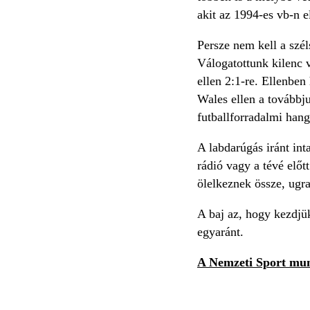
akit az 1994-es vb-n e
Persze nem kell a szél
Válogatottunk kilenc 
ellen 2:1-re. Ellenben
Wales ellen a továbbj
futballforradalmi hang
A labdarúgás iránt int
rádió vagy a tévé előt
ölelkeznek össze, ug
A baj az, hogy kezdjük
egyaránt.
A Nemzeti Sport munk