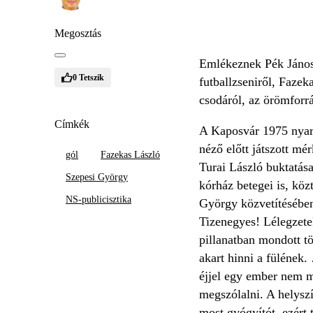
Megosztás
Emlékeznek Pék János
0
Tetszik
futballzseniről, Fazek
csodáról, az örömforrá
Címkék
A Kaposvár 1975 nyarán
néző előtt játszott mé
gól
Fazekas László
Turai László buktatása
Szepesi György
kórház betegei is, kö
NS-publicisztika
György közvetítésében 
Tizenegyes! Lélegzetel
pillanatban mondott t
akart hinni a fülének.
éjjel egy ember nem me
megszólalni. A helysz
most gyógyítót, ezért 