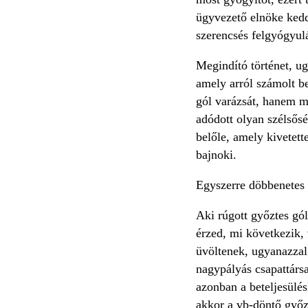
ügyvezető elnöke kedde
szerencsés felgyógyu
Megindító történet, u
amely arról számolt be
gól varázsát, hanem má
adódott olyan szélsősé
belőle, amely kivetet
bajnoki.
Egyszerre döbbenetes é
Aki rúgott győztes gól
érzed, mi következik,
üvöltenek, ugyanazzal 
nagypályás csapattársak
azonban a beteljesülésk
akkor a vb-döntő győz