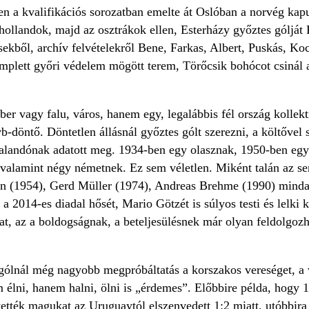
n a kvalifikációs sorozatban emelte át Oslóban a norvég kapu
 hollandok, majd az osztrákok ellen, Esterházy győztes gólját
ekből, archív felvételekről Bene, Farkas, Albert, Puskás, Kocs
mplett győri védelem mögött terem, Törőcsik bohócot csinál a 
 vagy falu, város, hanem egy, legalábbis fél ország kollektí
b-döntő. Döntetlen állásnál győztes gólt szerezni, a költőve
halandónak adatott meg. 1934-ben egy olasznak, 1950-ben eg
valamint négy németnek. Ez sem véletlen. Miként talán az sem
n (1954), Gerd Müller (1974), Andreas Brehme (1990) minda
 a 2014-es diadal hősét, Mario Götzét is súlyos testi és lelki 
t, az a boldogságnak, a beteljesülésnek már olyan feldolgozh
gólnál még nagyobb megpróbáltatás a korszakos vereséget, a vi
 élni, hanem halni, ölni is „érdemes”. Előbbire példa, hogy 
ették magukat az Uruguaytól elszenvedett 1:2 miatt, utóbbira