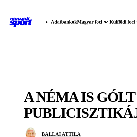
Adatbankok
Magyar foci
Külföldi foci
A NÉMA IS GÓLT
PUBLICISZTIKÁ
BALLAI ATTILA