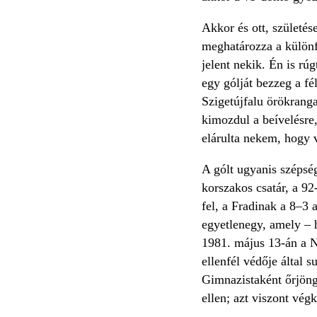
Akkor és ott, születés
meghatározza a különf
jelent nekik. Én is r
egy gólját bezzeg a fé
Szigetújfalu örökranga
kimozdul a beívelésre,
elárulta nekem, hogy v
A gólt ugyanis szépség
korszakos csatár, a 92
fel, a Fradinak a 8–3 
egyetlenegy, amely – 
1981. május 13-án a N
ellenfél védője által s
Gimnazistaként őrjöngt
ellen; azt viszont vé