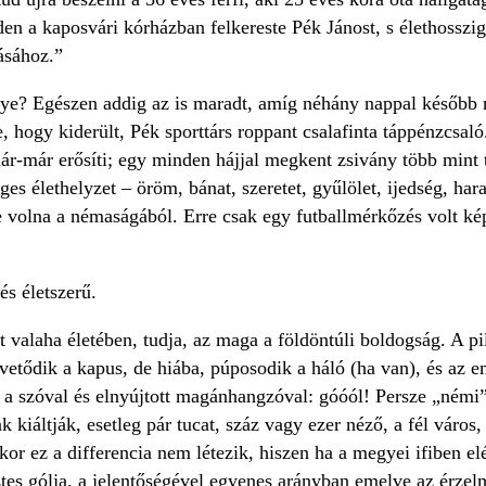
n a kaposvári kórházban felkereste Pék Jánost, s élethosszig
lásához.”
gye? Egészen addig az is maradt, amíg néhány nappal később
, hogy kiderült, Pék sporttárs roppant csalafinta táppénzcsa
r-már erősíti; egy minden hájjal megkent zsivány több mint tíz
ges élethelyzet – öröm, bánat, szeretet, gyűlölet, ijedség, har
te volna a némaságából. Erre csak egy futballmérkőzés volt 
s életszerű.
t valaha életében, tudja, az maga a földöntúli boldogság. A pi
 vetődik a kapus, de hiába, púposodik a háló (ha van), és az
a szóval és elnyújtott magánhangzóval: góóól! Persze „némi” 
 kiáltják, esetleg pár tucat, száz vagy ezer néző, a fél város, 
or ez a differencia nem létezik, hiszen ha a megyei ifiben elér
tes gólja, a jelentőségével egyenes arányban emelve az érzelm