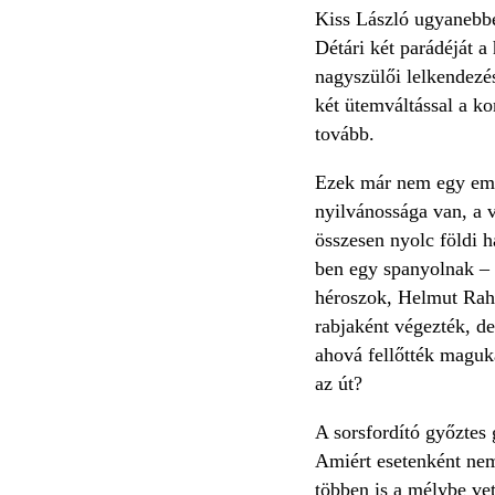
Kiss László ugyanebbe
Détári két parádéját a
nagyszülői lelkendezés
két ütemváltással a ko
tovább.
Ezek már nem egy ember
nyilvánossága van, a v
összesen nyolc földi 
ben egy spanyolnak – 
héroszok, Helmut Rah
rabjaként végezték, de
ahová fellőtték maguka
az út?
A sorsfordító győztes 
Amiért esetenként nem
többen is a mélybe vet