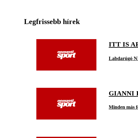
Legfrissebb hírek
ITT IS 
Labdarúgó N
GIANNI 
Minden más f