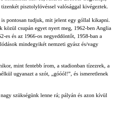
 tizenkét pisztolylövéssel valósággal kivégeztek.
s pontosan tudjuk, mit jelent egy góllal kikapni.
ek közül csupán egyet nyert meg, 1962-ben Anglia
1962-es és az 1966-os negyeddöntőt, 1958-ban a
salódások mindegyikét nemzeti gyász és/vagy
ikor, mint fentebb írom, a stadionban tízezrek, a
nélkül ugyanazt a szót, „góóól!”, és ismeretlenek
g nagy szükségünk lenne rá; pályán és azon kívül