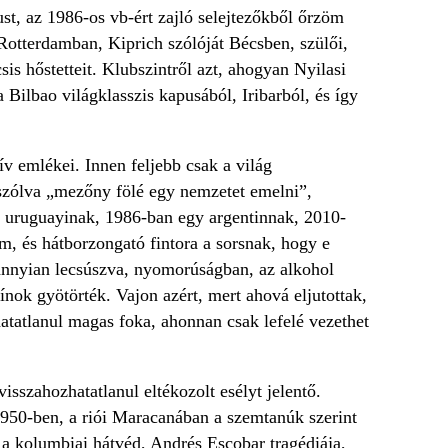
st, az 1986-os vb-ért zajló selejtezőkből őrzöm
 Rotterdamban, Kiprich szólóját Bécsben, szülői,
is hőstetteit. Klubszintről azt, ahogyan Nyilasi
Bilbao világklasszis kapusából, Iribarból, és így
v emlékei. Innen feljebb csak a világ
l szólva „mezőny fölé egy nemzetet emelni”,
y uruguayinak, 1986-ban egy argentinnak, 2010-
, és hátborzongató fintora a sorsnak, hogy e
nnyian lecsúszva, nyomorúságban, az alkohol
kínok gyötörték. Vajon azért, mert ahová eljutottak,
atatlanul magas foka, ahonnan csak lefelé vezethet
sszahozhatatlanul eltékozolt esélyt jelentő.
1950-ben, a riói Maracanában a szemtanúk szerint
 a kolumbiai hátvéd, Andrés Escobar tragédiája,