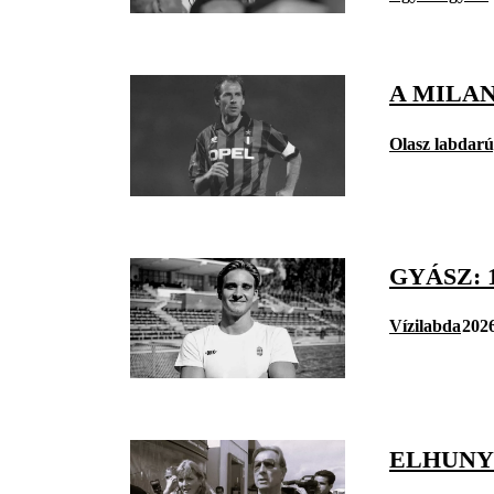
A MILA
Olasz labdar
GYÁSZ: 
Vízilabda
2026
ELHUNY