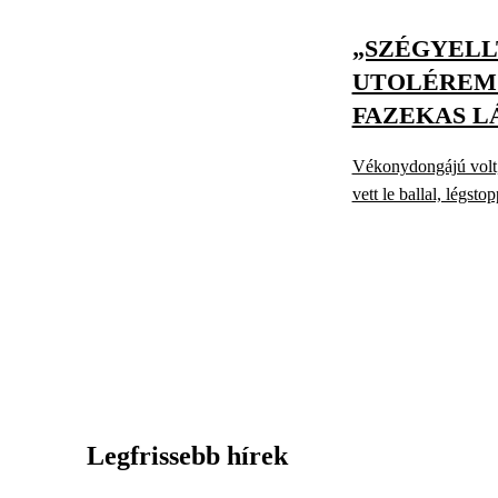
„SZÉGYELL
UTOLÉREM 
FAZEKAS L
Vékonydongájú volt, 
vett le ballal, légst
Legfrissebb hírek