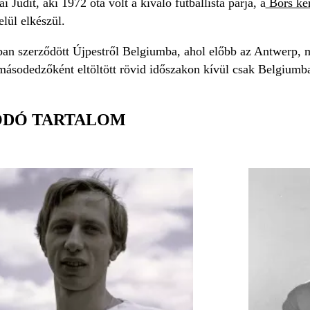
 Judit, aki 1972 óta volt a kiváló futballista párja, a
Bors kér
lül elkészül.
an szerződött Újpestről Belgiumba, ahol előbb az Antwerp, m
másodedzőként eltöltött rövid időszakon kívül csak Belgiumba
ÓDÓ TARTALOM