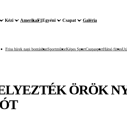
Kézi
Amerika
F1
Egyéni
Csapat
Galéria
Friss hírek napi bontásban
Sportműsor
Képes Sport
Csupasport
Hátsó füves
Utá
ELYEZTÉK ÖRÖK 
LÓT