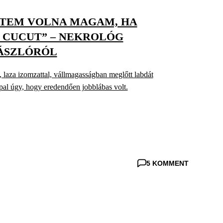
TEM VOLNA MAGAM, HA
CUCUT” – NEKROLÓG
ÁSZLÓRÓL
laza izomzattal, vállmagasságban meglőtt labdát
oppal úgy, hogy eredendően jobblábas volt.
5 KOMMENT