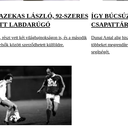
AZEKAS LÁSZLÓ, 92-SZERES
ÍGY BÚCSÚ
TT LABDARÚGÓ
CSAPATTÁR
 részt vett két világbajnokságon is, és a második
Dunai Antal alig his
lsők között szerződhetett külföldre.
többeket megrendítet
segítségét.