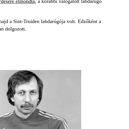
désére elmondta
, a korábbi válogatott labdarúgó
ajd a Sint-Truiden labdarúgója volt. Edzőként a
n dolgozott.