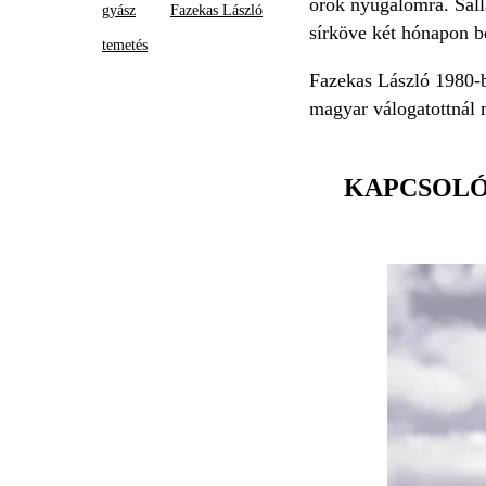
örök nyugalomra. Sallai
gyász
Fazekas László
sírköve két hónapon be
temetés
Fazekas László 1980-b
magyar válogatottnál 
KAPCSOL