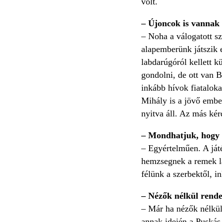
volt.
– Újoncok is vannak 
– Noha a válogatott s
alapemberünk játszik e
labdarúgóról kellett k
gondolni, de ott van B
inkább hívok fiatalok
Mihály is a jövő embe
nyitva áll. Az más kér
– Mondhatjuk, hogy t
– Egyértelműen. A ját
hemzsegnek a remek la
félünk a szerbektől, i
– Nézők nélkül rende
– Már ha nézők nélkül
annak idején a Puskás