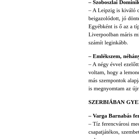
– Szoboszlai Dominik
– A Leipzig is kiváló
beigazolódott, jó dönt
Egyébként is ő az a tí
Liverpoolban máris mi
számít leginkább.
– Emlékszem, néhány é
– A négy évvel ezelőtt
voltam, hogy a lemondá
más szempontok alapjá
is megnyomtam az új
SZERBIÁBAN GYE
– Varga Barnabás fer
– Tíz ferencvárosi mec
csapatjátékos, szembet