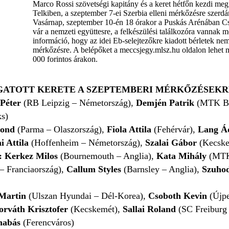
Marco Rossi szövetségi kapitány és a keret hétfőn kezdi me
Telkiben, a szeptember 7-ei Szerbia elleni mérkőzésre szerdán
Vasárnap, szeptember 10-én 18 órakor a Puskás Arénában Cs
vár a nemzeti együttesre, a felkészülési találkozóra vannak 
információ, hogy az idei Eb-selejtezőkre kiadott bérletek ne
mérkőzésre. A belépőket a meccsjegy.mlsz.hu oldalon lehet
000 forintos árakon.
GATOTT KERETE A SZEPTEMBERI MÉRKŐZÉSEKR
Péter
(RB Leipzig – Németország),
Demjén Patrik
(MTK Bu
ks)
tond
(Parma – Olaszország),
Fiola Attila
(Fehérvár),
Lang Á
i Attila
(Hoffenheim – Németország),
Szalai Gábor
(Kecske
Kerkez Milos
(Bournemouth – Anglia),
Kata Mihály
(MTK
– Franciaország),
Callum Styles
(Barnsley – Anglia),
Szuho
Martin
(Ulszan Hyundai – Dél-Korea),
Csoboth Kevin
(Újpe
orváth Krisztofer
(Kecskemét),
Sallai Roland
(SC Freiburg
nabás
(Ferencváros)