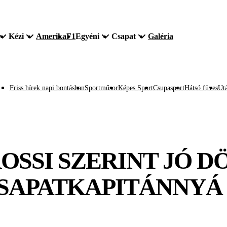
Kézi
Amerika
F1
Egyéni
Csapat
Galéria
Friss hírek napi bontásban
Sportműsor
Képes Sport
Csupasport
Hátsó füves
Utá
OSSI SZERINT JÓ D
SAPATKAPITÁNNYÁ