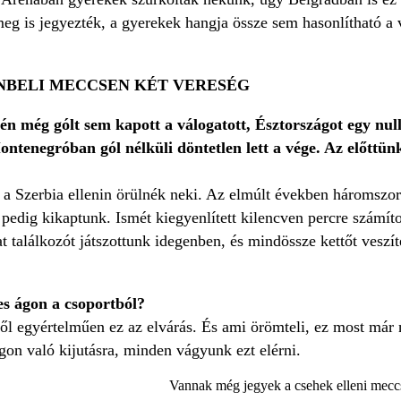
eg is jegyezték, a gyerekek hangja össze sem hasonlítható a 
NBELI MECCSEN KÉT VERESÉG
én még gólt sem kapott a válogatott, Észtországot egy null
ntenegróban gól nélküli döntetlen lett a vége. Az előttünk
 a Szerbia ellenin örülnék neki. Az elmúlt években háromszor
r pedig kikaptunk. Ismét kiegyenlített kilencven percre számí
t találkozót játszottunk idegenben, és mindössze kettőt veszí
s ágon a csoportból?
ről egyértelműen ez az elvárás. És ami örömteli, ez most már
gon való kijutásra, minden vágyunk ezt elérni.
Vannak még jegyek a csehek elleni mecc