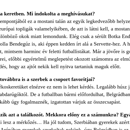
a keretben. Mi indokolta a meghívásukat?
zempontjából ez a mostani talán az egyik legkedvezőbb helyze
urópai topligák valamelyikében, de azt is látni kell, a mosta
ülönböző okok miatt lemondunk. Elég csak a sérült Botka Endr
olla Bendegúz is, aki éppen kedden írt alá a Servette-hez. A 
at, mintsem harminc év feletti futballistákat. Már a jövőre 
rei, előbbi egyértelmű meglepetést okozott számomra az elmúl
dés, hogy az ajtót nekik kell nyitva tartaniuk maguk előtt.
ovábbra is a szerbek a csoport favoritjai?
ékoskeretüket elnézve ez nem is lehet kérdés. Legalább húsz 
bdarúgóktól. De a futballban bármi előfordulhat, Belgrádban 
nkább úgy fogalmaznék, izgatottan várjuk az összecsapást.
zik azt a találkozót. Mekkora előny ez a számunkra? Egyá
i lesz a mérkőzés… Ha jól tudom, Szerbiában gyerekek azért 
 Arénában gyerekek szurkoltak nekünk, úgy Belgrádban is ez 