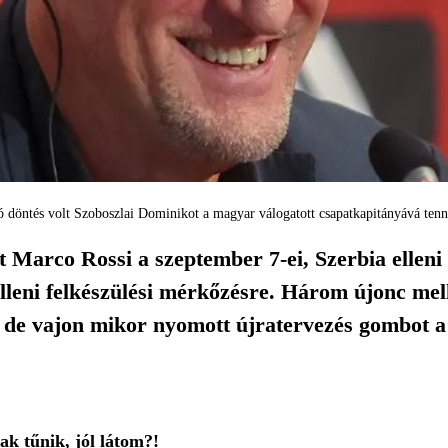
ó döntés volt Szoboszlai Dominikot a magyar válogatott csapatkapitányává tenn
t Marco Rossi a szeptember 7-ei, Szerbia elleni
elleni felkészülési mérkőzésre. Három újonc mel
, de vajon mikor nyomott újratervezés gombot a
ak tűnik, jól látom?!