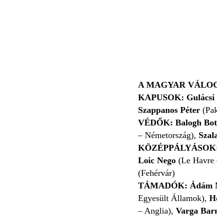
A MAGYAR VÁLO
KAPUSOK: Gulácsi 
Szappanos Péter
(Pa
VÉDŐK: Balogh Bo
– Németország),
Szala
KÖZÉPPÁLYÁSOK: 
Loic Nego
(Le Havre 
(Fehérvár)
TÁMADÓK:
Ádám 
Egyesült Államok),
H
– Anglia),
Varga Bar