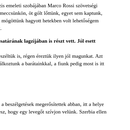
bázis emeleti szobájában Marco Rossi szövetségi
 meccsünkön, öt gólt lőttünk, egyet sem kaptunk,
 A mögöttünk hagyott hetekben volt lehetőségem
.
atárának lagzijában is részt vett. Jól esett
zéltük is, régen éreztük ilyen jól magunkat. Azt
koztunk a barátainkkal, a fiunk pedig most is itt
a beszélgetések megerősítettek abban, itt a helye
esz, hogy egy levegőt szívjon velünk. Szerbia ellen