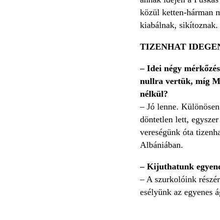
közül ketten-hárman m
kiabálnak, sikítoznak.
TIZENHAT IDEGE
– Idei négy mérkőzés
nullra vertük, míg Mo
nélkül?
– Jó lenne. Különösen
döntetlen lett, egysze
vereségünk óta tizenha
Albániában.
– Kijuthatunk egyene
– A szurkolóink részé
esélyünk az egyenes á