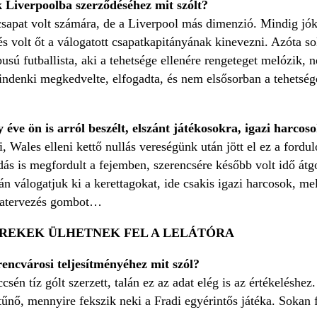
 Liverpoolba szerződéséhez mit szólt?
 csapat volt számára, de a Liverpool más dimenzió. Mindig jó
és volt őt a válogatott csapatkapitányának kinevezni. Azóta 
pusú futballista, aki a tehetsége ellenére rengeteget melózik,
ndenki megkedvelte, elfogadta, és nem elsősorban a tehetsége,
ve ön is arról beszélt, elszánt játékosokra, igazi harcos
i, Wales elleni kettő nullás vereségünk után jött el ez a fordu
s is megfordult a fejemben, szerencsére később volt idő átgon
n válogatjuk ki a kerettagokat, ide csakis igazi harcosok, 
ratervezés gombot…
REKEK ÜLHETNEK FEL A LELÁTÓRA
encvárosi teljesítményéhez mit szól?
csén tíz gólt szerzett, talán ez az adat elég is az értékeléshe
űnő, mennyire fekszik neki a Fradi egyérintős játéka. Sokan fé