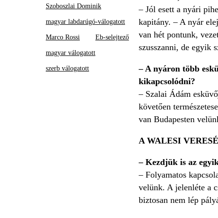
Szoboszlai Dominik
– Jól esett a nyári pi
kapitány. – A nyár el
magyar labdarúgó-válogatott
van hét pontunk, veze
Marco Rossi
Eb-selejtező
szusszanni, de egyik 
magyar válogatott
– A nyáron több esküv
szerb válogatott
kikapcsolódni?
– Szalai Ádám esküvőj
követően természetesen
van Budapesten velünk.
A WALESI VERES
– Kezdjük is az egyik
– Folyamatos kapcsolat
velünk. A jelenléte a 
biztosan nem lép pályá