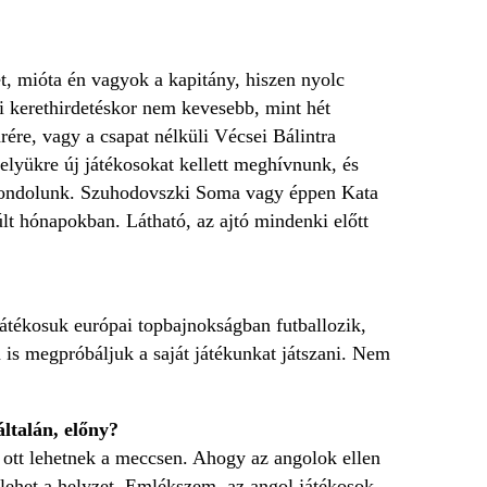
t, mióta én vagyok a kapitány, hiszen nyolc
ni kerethirdetéskor nem kevesebb, mint hét
ére, vagy a csapat nélküli Vécsei Bálintra
helyükre új játékosokat kellett meghívnunk, és
is gondolunk. Szuhodovszki Soma vagy éppen Kata
t hónapokban. Látható, az ajtó mindenki előtt
játékosuk európai topbajnokságban futballozik,
is megpróbáljuk a saját játékunkat játszani. Nem
ltalán, előny?
ott lehetnek a meccsen. Ahogy az angolok ellen
lehet a helyzet. Emlékszem, az angol játékosok