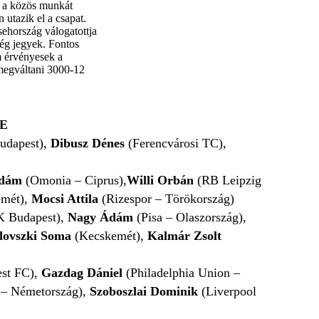
g a közös munkát
 utazik el a csapat.
ehország válogatottja
még jegyek. Fontos
m érvényesek a
 megváltani 3000-12
E
dapest),
Dibusz Dénes
(Ferencvárosi TC),
dám
(Omonia – Ciprus),
Willi Orbán
(RB Leipzig
mét),
Mocsi Attila
(Rizespor – Törökország)
 Budapest),
Nagy Ádám
(Pisa – Olaszország),
dovszki Soma
(Kecskemét),
Kalmár Zsolt
st FC),
Gazdag Dániel
(Philadelphia Union –
 – Németország),
Szoboszlai Dominik
(Liverpool