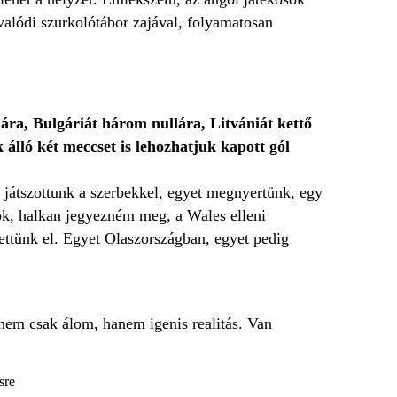
valódi szurkolótábor zajával, folyamatosan
ára, Bulgáriát három nullára, Litvániát kettő
 álló két meccset is lehozhatjuk kapott gól
 játszottunk a szerbekkel, egyet megnyertünk, egy
tok, halkan jegyezném meg, a Wales elleni
tettünk el. Egyet Olaszországban, egyet pedig
 nem csak álom, hanem igenis realitás. Van
sre