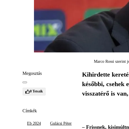
Marco Rossi szerint j
Megosztás
Kihirdette kereté
későbbi, csehek 
0
Tetszik
visszatérő is van
Címkék
Eb 2024
Gulácsi Péter
– Frissnek, kisimúltn