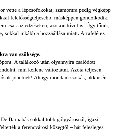
kor vette a lépcsőfokokat, számomra pedig végképp
sokkal felelősségteljesebb, másképpen gondolkodik.
 nem csak az edzéseken, azokon kívül is. Úgy tűnik,
 sokkal inkább a hozzáállása miatt. Arrafelé ez
okra van szüksége.
lópont. A találkozó után olyannyira csalódott
dolni, min kellene változtatni. Azóta teljesen
melósok jöhetnek! Ahogy mondani szokás, akkor én
z. De Barnabás sokkal több gólgyárosnál, igazi
ltették a ferencvárosi közegtől – hát felesleges