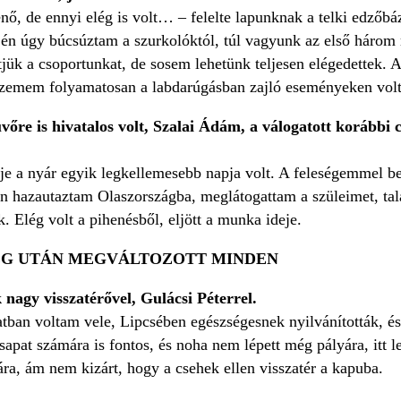
henő, de ennyi elég is volt… – felelte lapunknak a telki edző
ején úgy búcsúztam a szurkolóktól, túl vagyunk az első három
tjük a csoportunkat, de sosem lehetünk teljesen elégedettek.
szemem folyamatosan a labdarúgásban zajló eseményeken volt
őre is hivatalos volt, Szalai Ádám, a válogatott korábbi cs
e a nyár egyik legkellemesebb napja volt. A feleségemmel bes
 hazautaztam Olaszországba, meglátogattam a szüleimet, talál
 Elég volt a pihenésből, eljött a munka ideje.
ÉG UTÁN MEGVÁLTOZOTT MINDEN
 nagy visszatérővel, Gulácsi Péterrel.
ban voltam vele, Lipcsében egészségesnek nyilvánították, és 
csapat számára is fontos, és noha nem lépett még pályára, itt l
ra, ám nem kizárt, hogy a csehek ellen visszatér a kapuba.