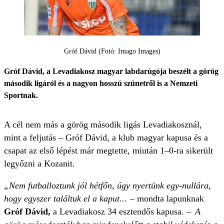
Gróf Dávid (Fotó: Imago Images)
Gróf Dávid, a Levadiakosz magyar labdarúgója beszélt a görög
második ligáról és a nagyon hosszú szünetről is a Nemzeti
Sportnak.
A cél nem más a görög második ligás Levadiakosznál,
mint a feljutás – Gróf Dávid, a klub magyar kapusa és a
csapat az első lépést már megtette, miután 1–0-ra sikerült
legyőzni a Kozanit.
„Nem futballoztunk jól hétfőn, úgy nyertünk egy-nullára,
hogy egyszer találtuk el a kaput... –
mondta lapunknak
Gróf Dávid,
a Levadiakosz 34 esztendős kapusa.
– A