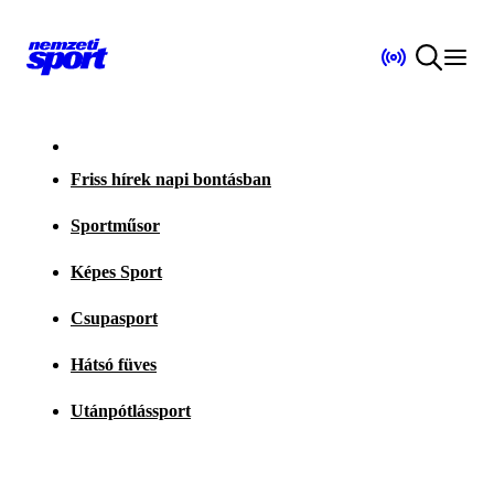
Friss hírek napi bontásban
Sportműsor
Képes Sport
Csupasport
Hátsó füves
Utánpótlássport