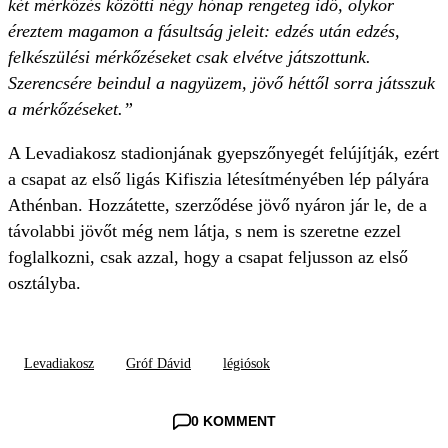
két mérkőzés közötti négy hónap rengeteg idő, olykor
éreztem magamon a fásultság jeleit: edzés után edzés,
felkészülési mérkőzéseket csak elvétve játszottunk.
Szerencsére beindul a nagyüzem, jövő héttől sorra játsszuk
a mérkőzéseket.”
A Levadiakosz stadionjának gyepszőnyegét felújítják, ezért
a csapat az első ligás Kifiszia létesítményében lép pályára
Athénban. Hozzátette, szerződése jövő nyáron jár le, de a
távolabbi jövőt még nem látja, s nem is szeretne ezzel
foglalkozni, csak azzal, hogy a csapat feljusson az első
osztályba.
Levadiakosz
Gróf Dávid
légiósok
0 KOMMENT