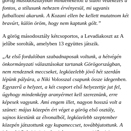
görög másodosztályban mindenekelőtt a stabil védekezés a
fontos, a stílusunk nehezen érvényesül, mi ugyanis
futballozni akarunk. A Kozani ellen be kellett mutatnom két
bravúrt, külön öröm, hogy nem kaptunk gólt.”
A görög másodosztály kétcsoportos, a Levadiakoszt az A
jelűbe sorolták, amelyben 13 együttes játszik.
„Az első fordulóban szabadnaposak voltunk, a hétvégén
önkormányzati választásokat tartanak Görögországban,
nem rendeznek meccseket, legközelebb jövő hét szerdán
lépünk pályára, a Niki Volosszal csapunk össze idegenben.
Egyszerű a helyzet, a két csoport első helyezettje jut fel,
úgyhogy mindenképp aranyérmet kell szereznünk, erre
képesek vagyunk. Ami engem illet, nagyon hosszú volt a
szünet: május közepén ért véget a görög első osztály,
sajnos kiestünk az élvonalból, legközelebb szeptember
közepén játszottunk egy kupameccset, továbbjutottunk. A