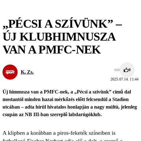
„PÉCSI A SZÍVÜNK” –
ÚJ KLUBHIMNUSZA
VAN A PMFC-NEK
0
K. Zs.
2025.07.14. 11:44
Új himnusza van a PMFC-nek, a „Pécsi a szívünk” című dal
mostantól minden hazai mérkőzés előtt felcsendül a Stadion
utcában – adta hírül hivatalos honlapján a nagy múltú, jelenleg
csupán az NB III-ban szereplő labdarúgóklub.
A klipben a korábban a piros-feketék színeiben is