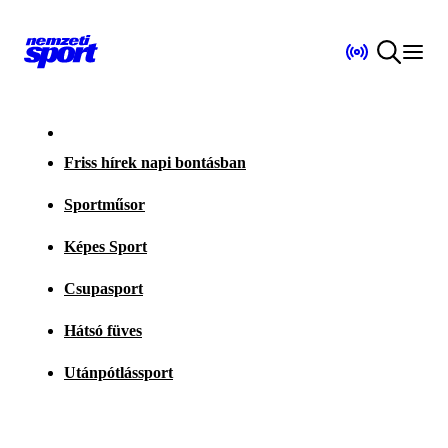
Friss hírek napi bontásban
Sportműsor
Képes Sport
Csupasport
Hátsó füves
Utánpótlássport