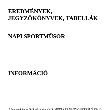
EREDMÉNYEK,
JEGYZŐKÖNYVEK, TABELLÁK
NAPI SPORTMŰSOR
INFORMÁCIÓ
A Nemzeti Sport Online kiadója a N.S. MÉDIA ÉS VAGYONKEZELŐ Kft. ©