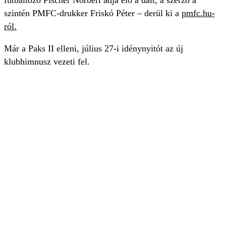
futballozó Fischer Norbert adja elő a dalt, a szerző a
szintén PMFC-drukker Friskó Péter – derül ki a
pmfc.hu-
ról.
Már a Paks II elleni, július 27-i idénynyitót az új
klubhimnusz vezeti fel.