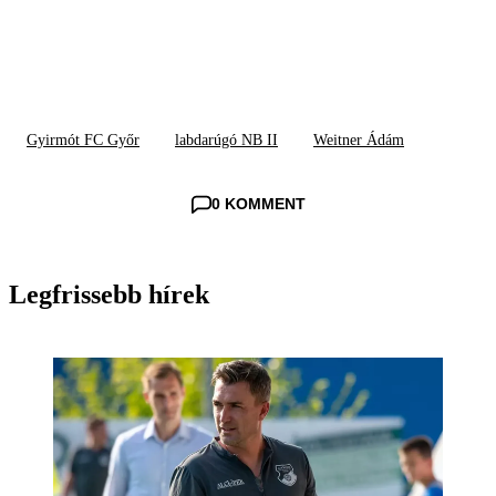
Gyirmót FC Győr
labdarúgó NB II
Weitner Ádám
0 KOMMENT
Legfrissebb hírek