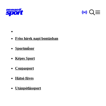
Friss hírek napi bontásban
Sportműsor
Képes Sport
Csupasport
Hátsó füves
Utánpótlássport