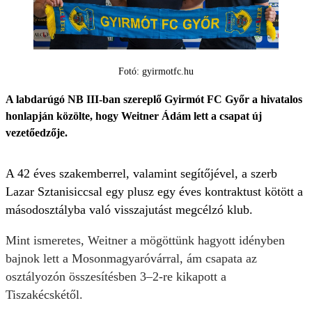
Fotó: gyirmotfc.hu
A labdarúgó NB III-ban szereplő Gyirmót FC Győr a hivatalos
honlapján közölte, hogy Weitner Ádám lett a csapat új
vezetőedzője.
A 42 éves szakemberrel, valamint segítőjével, a szerb
Lazar Sztanisiccsal egy plusz egy éves kontraktust kötött a
másodosztályba való visszajutást megcélzó klub.
Mint ismeretes, Weitner a mögöttünk hagyott idényben
bajnok lett a Mosonmagyaróvárral, ám csapata az
osztályozón összesítésben 3–2-re kikapott a
Tiszakécskétől.