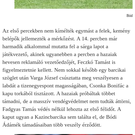
Bódi 
Az első percekben nem kímélték egymást a felek, kemény
belépők jellemezték a mérkőzést. A 14. percben már
harmadik alkalommal mutatta fel a sárga lapot a
játékvezető, akinek ugyanebben a percben a hazaiak
hevesen reklamáló vezetőedzőjét, Feczkó Tamást is
figyelmeztetnie kellett. Nem sokkal később egy barcikai
szöglet után Varga József csúsztatta meg veszélyesen a
labdát a tizenegyespont magasságában, Csonka Bonifác a
kapu torkából tisztázott. A hazaiak próbáltak többet
támadni, de a masszív vendégvédelmet nem tudták áttörni,
Fadgyas Tamás védés nélkül lehozta az első félidőt. A
kaput ugyan a Kazincbarcika sem találta el, de Bódi
Ádámék támadásaiban több veszély érződött.