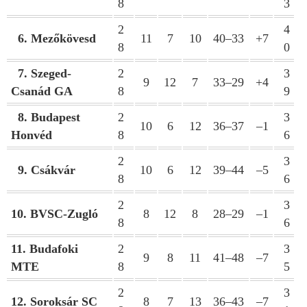
8
3
2
4
6. Mezőkövesd
11
7
10
40–33
+7
8
0
7. Szeged-
2
3
9
12
7
33–29
+4
Csanád GA
8
9
8. Budapest
2
3
10
6
12
36–37
–1
Honvéd
8
6
2
3
9. Csákvár
10
6
12
39–44
–5
8
6
2
3
10. BVSC-Zugló
8
12
8
28–29
–1
8
6
11. Budafoki
2
3
9
8
11
41–48
–7
MTE
8
5
2
3
12. Soroksár SC
8
7
13
36–43
–7