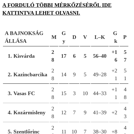
A FORDULÓ TÖBBI MÉRKŐZÉSÉRŐL IDE
KATTINTVA LEHET OLVASNI.
A BAJNOKSÁG
G
G
M
D
V
L–K
P
ÁLLÁSA
y
k
2
+1
5
1. Kisvárda
17
6
5
56–40
8
6
7
2
+2
5
2. Kazincbarcika
14
9
5
49–28
8
1
1
2
+1
4
3. Vasas FC
15
3
10
44–33
8
1
8
2
4
4. Kozármisleny
12
7
9
41–39
+2
8
3
2
4
5. Szentlőrinc
11
10
7
38–30
+8