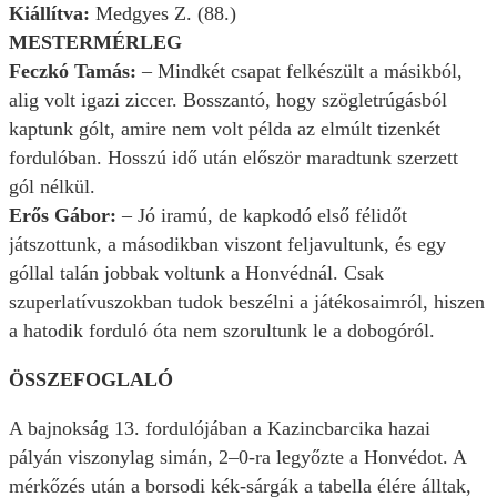
Kiállítva:
Medgyes Z. (88.)
MESTERMÉRLEG
Feczkó Tamás:
– Mindkét csapat felkészült a másikból,
alig volt igazi ziccer. Bosszantó, hogy szögletrúgásból
kaptunk gólt, amire nem volt példa az elmúlt tizenkét
fordulóban. Hosszú idő után először maradtunk szerzett
gól nélkül.
Erős Gábor:
– Jó iramú, de kapkodó első félidőt
játszottunk, a másodikban viszont feljavultunk, és egy
góllal talán jobbak voltunk a Honvédnál. Csak
szuperlatívuszokban tudok beszélni a játékosaimról, hiszen
a hatodik forduló óta nem szorultunk le a dobogóról.
ÖSSZEFOGLALÓ
A bajnokság 13. fordulójában a Kazincbarcika hazai
pályán viszonylag simán, 2–0-ra legyőzte a Honvédot. A
mérkőzés után a borsodi kék-sárgák a tabella élére álltak,