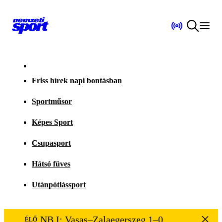
Friss hírek napi bontásban
Sportműsor
Képes Sport
Csupasport
Hátsó füves
Utánpótlássport
NB I: Vasas–Zalaegerszeg 1–0
ÉLŐ