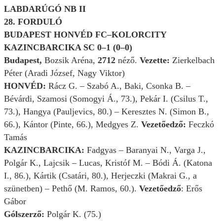
LABDARÚGÓ NB II
28. FORDULÓ
BUDAPEST HONVÉD FC–KOLORCITY
KAZINCBARCIKA SC 0–1 (0–0)
Budapest,
Bozsik Aréna,
2712
néző.
Vezette:
Zierkelbach
Péter (Aradi József, Nagy Viktor)
HONVÉD:
Rácz G. – Szabó A., Baki, Csonka B. –
Bévárdi, Szamosi (Somogyi Á., 73.), Pekár I. (Csilus T.,
73.), Hangya (Pauljevics, 80.) – Keresztes N. (Simon B.,
66.), Kántor (Pinte, 66.), Medgyes Z.
Vezetőedző:
Feczkó
Tamás
KAZINCBARCIKA:
Fadgyas – Baranyai N., Varga J.,
Polgár K., Lajcsik – Lucas, Kristóf M. – Bódi Á. (Katona
I., 86.), Kártik (Csatári, 80.), Herjeczki (Makrai G., a
szünetben) – Pethő (M. Ramos, 60.).
Vezetőedző
: Erős
Gábor
Gólszerző:
Polgár K. (75.)