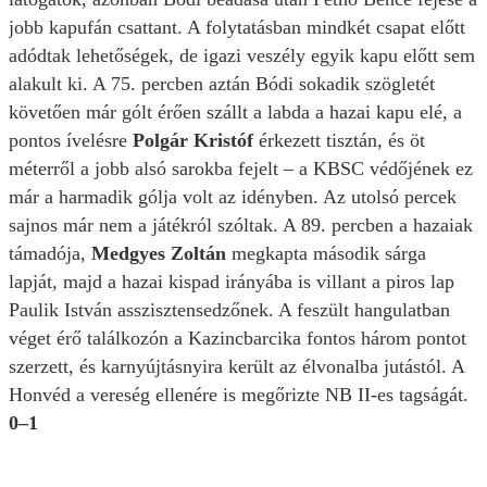
jobb kapufán csattant. A folytatásban mindkét csapat előtt
adódtak lehetőségek, de igazi veszély egyik kapu előtt sem
alakult ki. A 75. percben aztán Bódi sokadik szögletét
követően már gólt érően szállt a labda a hazai kapu elé, a
pontos ívelésre
Polgár Kristóf
érkezett tisztán, és öt
méterről a jobb alsó sarokba fejelt – a KBSC védőjének ez
már a harmadik gólja volt az idényben. Az utolsó percek
sajnos már nem a játékról szóltak. A 89. percben a hazaiak
támadója,
Medgyes Zoltán
megkapta második sárga
lapját, majd a hazai kispad irányába is villant a piros lap
Paulik István asszisztensedzőnek. A feszült hangulatban
véget érő találkozón a Kazincbarcika fontos három pontot
szerzett, és karnyújtásnyira került az élvonalba jutástól. A
Honvéd a vereség ellenére is megőrizte NB II-es tagságát.
0–1