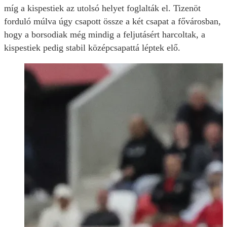
míg a kispestiek az utolsó helyet foglalták el. Tizenöt
forduló múlva úgy csapott össze a két csapat a fővárosban,
hogy a borsodiak még mindig a feljutásért harcoltak, a
kispestiek pedig stabil középcsapattá léptek elő.