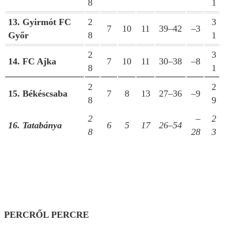
8
1
13. Gyirmót FC
2
3
7
10
11
39–42
–3
Győr
8
1
2
3
14. FC Ajka
7
10
11
30–38
–8
8
1
2
2
15. Békéscsaba
7
8
13
27–36
–9
8
9
2
–
2
16. Tatabánya
6
5
17
26–54
8
28
3
PERCRŐL PERCRE