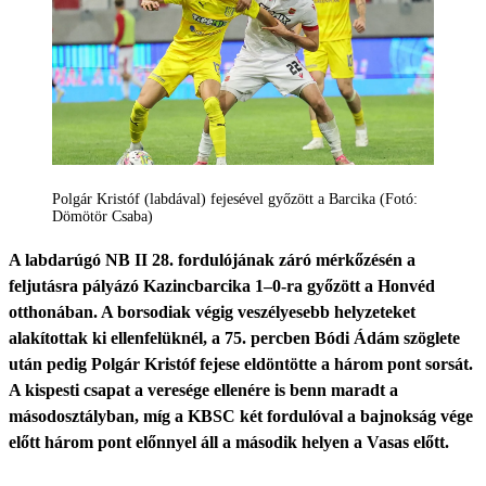
Polgár Kristóf (labdával) fejesével győzött a Barcika (Fotó:
Dömötör Csaba)
A labdarúgó NB II 28. fordulójának záró mérkőzésén a
feljutásra pályázó Kazincbarcika 1–0-ra győzött a Honvéd
otthonában. A borsodiak végig veszélyesebb helyzeteket
alakítottak ki ellenfelüknél, a 75. percben Bódi Ádám szöglete
után pedig Polgár Kristóf fejese eldöntötte a három pont sorsát.
A kispesti csapat a veresége ellenére is benn maradt a
másodosztályban, míg a KBSC két fordulóval a bajnokság vége
előtt három pont előnnyel áll a második helyen a Vasas előtt.