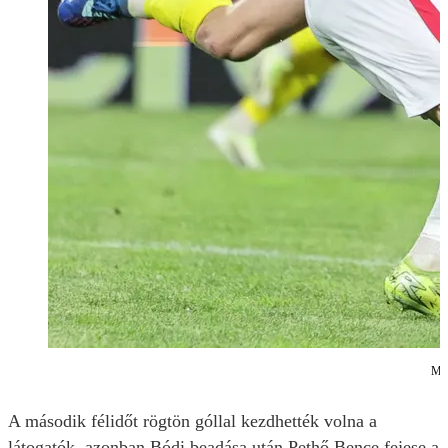
Med
A második félidőt rögtön góllal kezdhették volna a
látogatók, azonban Bódi beadása után Pethő Bence fejese a