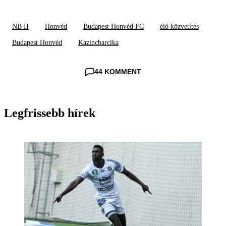
NB II
Honvéd
Budapest Honvéd FC
élő közvetítés
Budapest Honvéd
Kazincbarcika
44 KOMMENT
Legfrissebb hírek