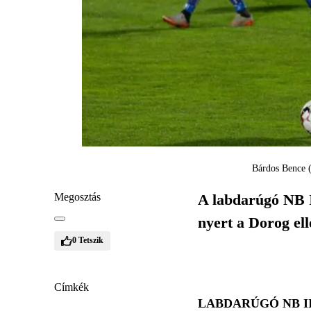
Bárdos Bence (a
Megosztás
A labdarúgó NB I
nyert a Dorog ell
0
Tetszik
Címkék
LABDARÚGÓ NB I