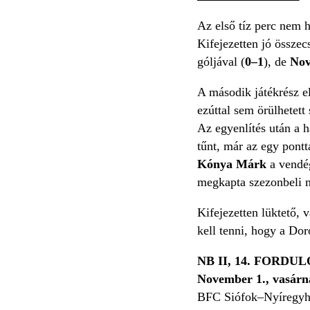
Az első tíz perc nem 
Kifejezetten jó összec
góljával (
0–1
), de
Nov
A második játékrész e
ezúttal sem örülhetett
Az egyenlítés után a h
tűnt, már az egy pont
Kónya Márk
a vendég
megkapta szezonbeli m
Kifejezetten lüktető, 
kell tenni, hogy a Doro
NB II, 14. FORDUL
November 1., vasárn
BFC Siófok–Nyíregyh