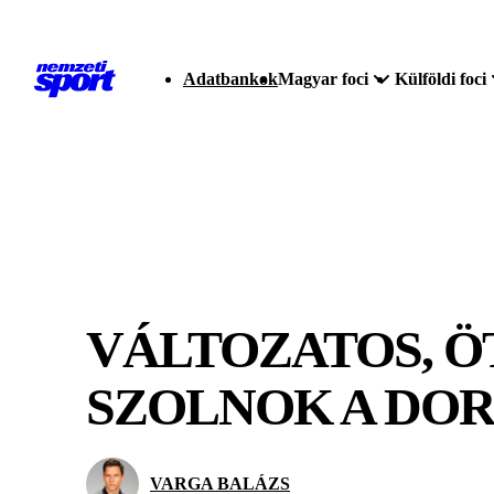
Adatbankok
Magyar foci
Külföldi foci
VÁLTOZATOS, Ö
SZOLNOK A DO
VARGA BALÁZS