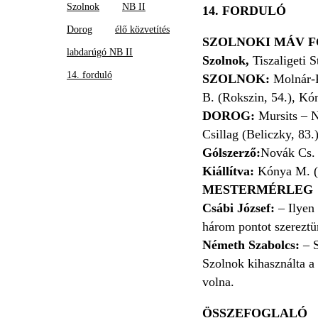
Szolnok
NB II
14. FORDULÓ
Dorog
élő közvetítés
SZOLNOKI MÁV FC
labdarúgó NB II
Szolnok,
Tiszaligeti 
14. forduló
SZOLNOK:
Molnár-F
B. (Rokszin, 54.), Kó
DOROG:
Mursits – N
Csillag (Beliczky, 83
Gólszerző:
Novák Cs. (
Kiállítva:
Kónya M. (
MESTERMÉRLEG
Csábi József:
– Ilyen 
három pontot szereztün
Németh Szabolcs:
– S
Szolnok kihasználta a
volna.
ÖSSZEFOGLALÓ