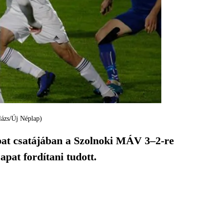
alázs/Új Néplap)
apat csatájában a Szolnoki MÁV 3–2-re
apat fordítani tudott.