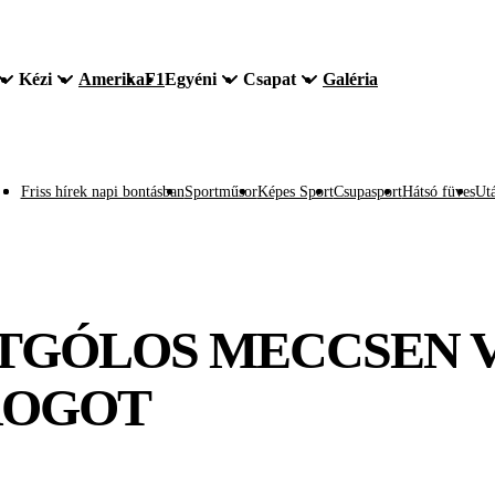
Kézi
Amerika
F1
Egyéni
Csapat
Galéria
Friss hírek napi bontásban
Sportműsor
Képes Sport
Csupasport
Hátsó füves
Utá
TGÓLOS MECCSEN 
ROGOT