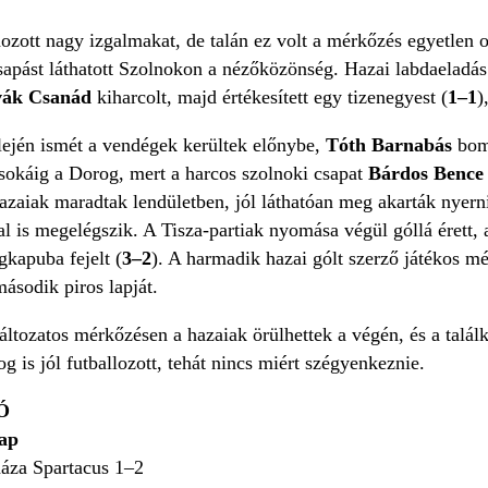
hozott nagy izgalmakat, de talán ez volt a mérkőzés egyetlen 
sapást láthatott Szolnokon a nézőközönség. Hazai labdaeladás
ák Csanád
kiharcolt, majd értékesített egy tizenegyest (
1–1
)
lején ismét a vendégek kerültek előnybe,
Tóth Barnabás
bomb
 sokáig a Dorog, mert a harcos szolnoki csapat
Bárdos Bence
azaiak maradtak lendületben, jól láthatóan meg akarták nyerni
tal is megelégszik. A Tisza-partiak nyomása végül góllá éret
kapuba fejelt (
3–2
). A harmadik hazai gólt szerző játékos mé
ásodik piros lapját.
változatos mérkőzésen a hazaiak örülhettek a végén, és a talá
g is jól futballozott, tehát nincs miért szégyenkeznie.
Ó
ap
áza Spartacus 1–2