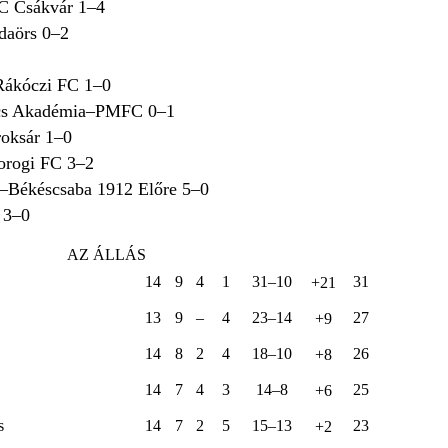
FC Csákvár 1–4
daörs 0–2
Rákóczi FC 1–0
ics Akadémia–PMFC 0–1
oksár 1–0
rogi FC 3–2
–Békéscsaba 1912 Előre 5–0
 3–0
AZ ÁLLÁS
14
9
4
1
31–10
31
+21
13
9
–
4
23–14
27
+9
14
8
2
4
18–10
26
+8
14
7
4
3
14–8
25
+6
s
14
7
2
5
15–13
23
+2