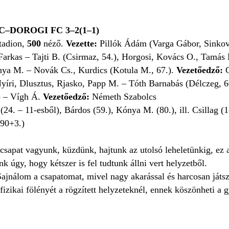
–DOROGI FC 3–2(1–1)
Stadion,
500
néző.
Vezette:
Pillók Ádám (Varga Gábor, Sinkov
arkas – Tajti B. (Csirmaz, 54.), Horgosi, Kovács O., Tamás 
nya M. – Novák Cs., Kurdics (Kotula M., 67.).
Vezetőedző:
C
yíri, Dlusztus, Rjasko, Papp M. – Tóth Barnabás (Délczeg, 60
.) – Vígh Á.
Vezetőedző:
Németh Szabolcs
24. – 11-esből), Bárdos (59.), Kónya M. (80.), ill. Csillag (
90+3.)
csapat vagyunk, küzdünk, hajtunk az utolsó leheletünkig, ez
k úgy, hogy kétszer is fel tudtunk állni vert helyzetből.
ajnálom a csapatomat, mivel nagy akarással és harcosan játsz
 fizikai fölényét a rögzített helyzeteknél, ennek köszönheti 