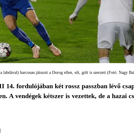
 labdával) harcosan játszott a Dorog ellen, sőt, gólt is szerzett (Fotó: Nagy B
I 14. fordulójában két rossz passzban lévő cs
en. A vendégek kétszer is vezettek, de a hazai cs
I