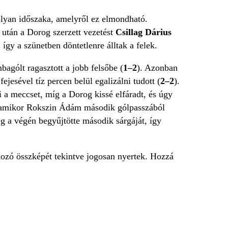
olyan időszaka, amelyről ez elmondható.
 után a Dorog szerzett vezetést
Csillag Dárius
, így a szünetben döntetlenre álltak a felek.
agólt ragasztott a jobb felsőbe (
1–2
). Azonban
fejesével tíz percen belül egalizálni tudott (
2–2
).
 a meccset, míg a Dorog kissé elfáradt, és úgy
t, amikor Rokszin Ádám második gólpasszából
g a végén begyűjtötte második sárgáját, így
lkozó összképét tekintve jogosan nyertek. Hozzá