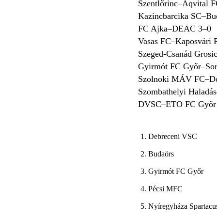
Szentlőrinc–Aqvital 
Kazincbarcika SC–Bu
FC Ajka–DEAC 3–0
Vasas FC–Kaposvári 
Szeged-Csanád Gros
Gyirmót FC Győr–Sor
Szolnoki MÁV FC–Do
Szombathelyi Haladás
DVSC–ETO FC Győr
1. Debreceni VSC
2. Budaörs
3. Gyirmót FC Győr
4. Pécsi MFC
5. Nyíregyháza Spartacu