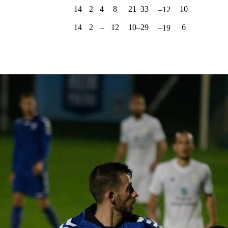
14
2
4
8
21–33
10
–12
14
2
–
12
10–29
6
–19