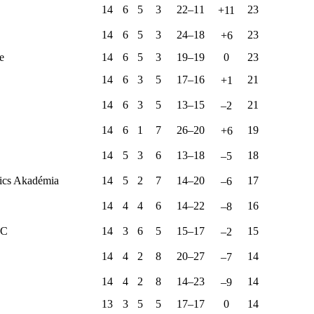
14
6
5
3
22–11
23
+11
14
6
5
3
24–18
23
+6
e
14
6
5
3
19–19
0
23
14
6
3
5
17–16
21
+1
14
6
3
5
13–15
21
–2
14
6
1
7
26–20
19
+6
14
5
3
6
13–18
18
–5
ics Akadémia
14
5
2
7
14–20
17
–6
14
4
4
6
14–22
16
–8
FC
14
3
6
5
15–17
15
–2
14
4
2
8
20–27
14
–7
14
4
2
8
14–23
14
–9
13
3
5
5
17–17
0
14