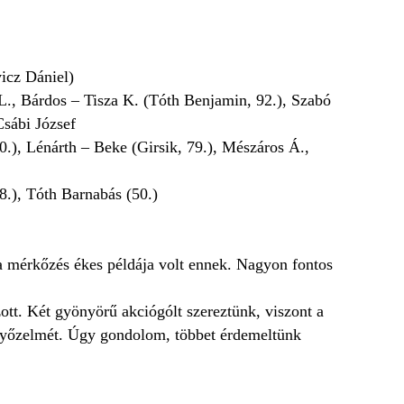
icz Dániel)
L., Bárdos – Tisza K. (Tóth Benjamin, 92.), Szabó
sábi József
.), Lénárth – Beke (Girsik, 79.), Mészáros Á.,
18.), Tóth Barnabás (50.)
 a mérkőzés ékes példája volt ennek. Nagyon fontos
ott. Két gyönyörű akciógólt szereztünk, viszont a
a győzelmét. Úgy gondolom, többet érdemeltünk