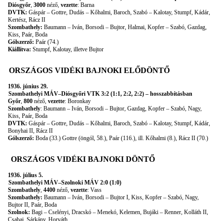
Diósgyőr
,
3000
néző,
vezette
: Barna
DVTK:
Gáspár – Gottre, Dudás – Kőhalmi, Baroch, Szabó – Kalotay, Stumpf, Kádár,
Kertész, Rácz II
Szombathely:
Baumann – Iván, Borsodi – Bujtor, Halmai, Kopfer – Szabó, Gazdag,
Kiss, Paár, Boda
Gólszerző:
Paár (74.)
Kiállítva:
Stumpf, Kalotay, illetve Bujtor
ORSZÁGOS VIDÉKI BAJNOKI ELŐDÖNTŐ
1936. június 29.
Szombathelyi MÁV–Diósgyőri VTK 3:2 (1:1, 2:2, 2:2) – hosszabbításban
Győr
,
800
néző,
vezette
: Boronkay
Szombathely
: Baumann – Iván, Borsodi – Bujtor, Gazdag, Kopfer – Szabó, Nagy,
Kiss, Paár, Boda
DVTK:
Gáspár – Gottre, Dudás – Kőhalmi, Baroch, Szabó – Kalotay, Stumpf, Kádár,
Bonyhai II, Rácz II
Gólszerző:
Boda (33.) Gottre (öngól, 58.), Paár (116.), ill. Kőhalmi (8.), Rácz II (70.)
ORSZÁGOS VIDÉKI BAJNOKI DÖNTŐ
1936. július 5.
Szombathelyi MÁV–Szolnoki MÁV 2:0 (1:0)
Szombathely
,
4400
néző,
vezette
: Vass
Szombathely:
Baumann – Iván, Borsodi – Bujtor I, Kiss, Kopfer – Szabó, Nagy,
Bujtor II, Paár, Boda
Szolnok:
Bagi – Cselényi, Dracskó – Menekó, Kelemen, Bujáki – Renner, Kolláth II,
Csabai, Sárkány, Horváth