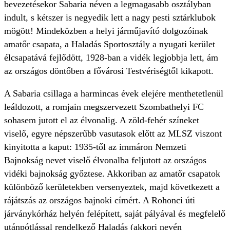
bevezetésekor Sabaria néven a legmagasabb osztályban
indult, s kétszer is negyedik lett a nagy pesti sztárklubok
mögött! Mindeközben a helyi járműjavító dolgozóinak
amatőr csapata, a Haladás Sportosztály a nyugati kerület
élcsapatává fejlődött, 1928-ban a vidék legjobbja lett, ám
az országos döntőben a fővárosi Testvériségtől kikapott.
A Sabaria csillaga a harmincas évek elejére menthetetlenül
leáldozott, a romjain megszervezett Szombathelyi FC
sohasem jutott el az élvonalig. A zöld-fehér színeket
viselő, egyre népszerűbb vasutasok előtt az MLSZ viszont
kinyitotta a kaput: 1935-től az immáron Nemzeti
Bajnokság nevet viselő élvonalba feljutott az országos
vidéki bajnokság győztese. Akkoriban az amatőr csapatok
különböző kerületekben versenyeztek, majd következett a
rájátszás az országos bajnoki címért. A Rohonci úti
járványkórház helyén felépített, saját pályával és megfelelő
utánpótlással rendelkező Haladás (akkori nevén