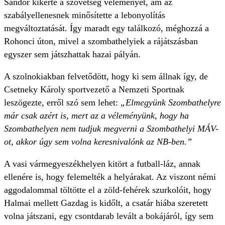
Sándor kikérte a szövetség véleményét, ám az
szabályellenesnek minősítette a lebonyolítás
megváltoztatását. Így maradt egy találkozó, méghozzá a
Rohonci úton, mivel a szombathelyiek a rájátszásban
egyszer sem játszhattak hazai pályán.
A szolnokiakban felvetődött, hogy ki sem állnak így, de
Csetneky Károly sportvezető a Nemzeti Sportnak
leszögezte, erről szó sem lehet:
„Elmegyünk Szombathelyre
már csak azért is, mert az a véleményünk, hogy ha
Szombathelyen nem tudjuk megverni a Szombathelyi MÁV-
ot, akkor úgy sem volna keresnivalónk az NB-ben.”
A vasi vármegyeszékhelyen kitört a futball-láz, annak
ellenére is, hogy felemelték a helyárakat. Az viszont némi
aggodalommal töltötte el a zöld-fehérek szurkolóit, hogy
Halmai mellett Gazdag is kidőlt, a csatár hiába szeretett
volna játszani, egy csontdarab levált a bokájáról, így sem