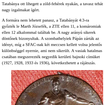
Tatabánya ott lihegett a zöld-fehérek nyakán, a tavasz tehát
nagy izgalmakat ígért.
A formára nem lehetett panasz, a Tatabányát 4:3-ra
győzték le Marth Józsefék, a ZTE ellen 11, a komáromiak
ellen 12 alkalommal találtak be. A nagy arányú sikerek
döntőnek bizonyultak. A szombathelyiek Pápán zárták az
idényt, míg a SFAC-nak két meccsen kellett volna jelentős
különbséggel nyernie, ami nem sikerült. A vasiak hatalmas
csatában megszerezték negyedik kerületi bajnoki címüket
(1927, 1928, 1933 és 1936), következhetett a rájátszás.