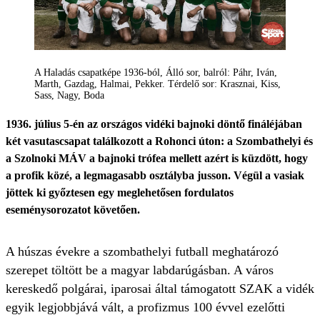
A Haladás csapatképe 1936-ból, Álló sor, balról: Páhr, Iván,
Marth, Gazdag, Halmai, Pekker. Térdelő sor: Krasznai, Kiss,
Sass, Nagy, Boda
1936. július 5-én az országos vidéki bajnoki döntő fináléjában
két vasutascsapat találkozott a Rohonci úton: a Szombathelyi és
a Szolnoki MÁV a bajnoki trófea mellett azért is küzdött, hogy
a profik közé, a legmagasabb osztályba jusson. Végül a vasiak
jöttek ki győztesen egy meglehetősen fordulatos
eseménysorozatot követően.
A húszas évekre a szombathelyi futball meghatározó
szerepet töltött be a magyar labdarúgásban. A város
kereskedő polgárai, iparosai által támogatott SZAK a vidék
egyik legjobbjává vált, a profizmus 100 évvel ezelőtti