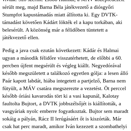
sérült meg, majd Barna Béla játékvezető a diósgyőri
Stumpfot kapustámadás miatt állította ki. Egy DVTK-
támadást követően Kádárt lökték el a kapu torkában, aki
belesérült. A közönség már a félidőben tüntetett a
játékvezető ellen.
Pedig a java csak ezután következett: Kádár és Halmai
ugyan a második félidőre visszatérhetett, de előbbi a 60.
percben újfent megsérült és végleg kiállt. Negyedórával
később megszületett a találkozó egyetlen gólja: a lesen álló
Paár kapott labdát, hiába integetett a partjelző, Barna nem
fütyült, a MÁV csatára megszerezte a vezetést. Öt perccel
később óriási kavarodás tört ki a vasi kapunál, Kalotay
faultolta Bujtort, a DVTK jobbszélsőjét is kiállították, a
vasgyáriak nyolc emberre fogyatkoztak. Bujtor sem maradt
sokáig a pályán, Rácz II lerúgásáért őt is kiszórták. Már
csak hat perc maradt, amikor Iván kezezett a szombathelyi