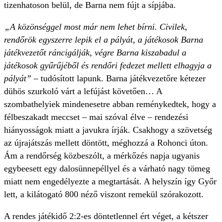
tizenhatoson belül, de Barna nem fújt a sípjába.
„A közönséggel most már nem lehet bírni. Civilek,
rendőrök egyszerre lepik el a pályát, a játékosok Barna
játékvezetőt ráncigálják, végre Barna kiszabadul a
játékosok gyűrűjéből és rendőri fedezet mellett elhagyja a
pályát”
– tudósított lapunk. Barna játékvezetőre kétezer
dühös szurkoló várt a lefújást követően… A
szombathelyiek mindenesetre abban reménykedtek, hogy a
félbeszakadt meccset – mai szóval élve – rendezési
hiányosságok miatt a javukra írják. Csakhogy a szövetség
az újrajátszás mellett döntött, méghozzá a Rohonci úton.
Ám a rendőrség közbeszólt, a mérkőzés napja ugyanis
egybeesett egy dalosünnepéllyel és a várható nagy tömeg
miatt nem engedélyezte a megtartását. A helyszín így Győr
lett, a kilátogató 800 néző viszont remekül szórakozott.
A rendes játékidő 2:2-es döntetlennel ért véget, a kétszer