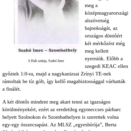
meg a
középmagyarországi
alszövetség
bajnokságát, az
országos döntőért
két mérkőzést még
meg kellett
nyerniük. Előbb a
A Hali sztárja, Szabó Imre
szegedi KEAC ellen
győztek 1:0-ra, majd a nagykanizsai Zrínyi TE-nek
rámoltak be tíz gólt, így kellő magabiztossággal várhatták
a finálét.
A két döntős mindent meg akart tenni az igazságos
körülményekért, ezért az eredetileg egymeccses párharc
helyett Szolnokon és Szombathelyen is szerettek volna
egy-egy összecsapást. Az MLSZ „egyesbírója”, Berta