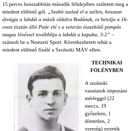
15 perces hosszabbítás második félidejében született meg a
mindent eldöntő gól.
„Szabó szalad el a szélen, hosszan
átvágja a labdát a másik oldalra Bodának, ez betolja a 16-
oson tisztán álló Paár elé s a veterán összekötő pompás
magas lövéssel továbbít­ja a labdát a kapuba, 3:2”
–
számolt be a Nemzeti Sport. Következhetett tehát a
mindent eldöntő finálé a Szolnoki MÁV ellen.
TECHNIKAI
FÖLÉNYBEN
A szolnoki
vasutasok impozáns
mérleggel (22
meccs, 19
győzelem, 1
döntetlen, 2
vereség) nyerték