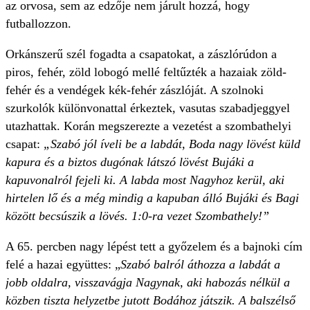
az orvosa, sem az edzője nem járult hozzá, hogy
futballozzon.
Orkánszerű szél fogadta a csapatokat, a zászlórúdon a
piros, fehér, zöld lobogó mellé feltűzték a hazaiak zöld-
fehér és a vendégek kék-fehér zászlóját. A szolnoki
szurkolók különvonattal érkeztek, vasutas szabadjeggyel
utazhattak. Korán megszerezte a vezetést a szombathelyi
csapat:
„Szabó jól íveli be a labdát, Boda nagy lövést küld
kapura és a biztos dugónak látszó lövést Bujáki a
kapuvonalról fejeli ki. A labda most Nagyhoz kerül, aki
hirtelen lő és a még mindig a kapuban álló Bujáki és Bagi
között becsúszik a lövés. 1:0-ra vezet Szombathely!”
A 65. percben nagy lépést tett a győzelem és a bajnoki cím
felé a hazai együttes: „
Szabó balról áthozza a labdát a
jobb­ oldalra, visszavágja Nagynak, aki habozás nélkül a
közben tiszta helyzetbe jutott Bodához játszik. A balszélső