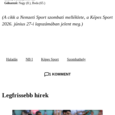
Gólszerző:
Nagy (8.), Boda (65.)
(A cikk a Nemzeti Sport szombati melléklete, a Képes Sport
2026. június 27-i lapszámában jelent meg.)
Haladás
NB I
Képes Sport
Szombathely
1 KOMMENT
Legfrissebb hírek