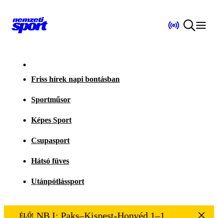
Friss hírek napi bontásban
Sportműsor
Képes Sport
Csupasport
Hátsó füves
Utánpótlássport
NB I: Paks–Kispest-Honvéd 1–1
ÉLŐ!