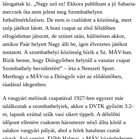
látogattak ki. „Nagy szó ez! Ekkora publikum a jó Sabaria-
meccsek óta nem jelent meg Szombathelyen
futballmérkőzésen. De nem is csalódott a közönség, mert
szép játékot látott. A honi csapat az első félidőben
elfogódottan játszott, de szünet után, különösen akkor,
amikor Paár helyett Nagy állt be, igen élvezetes játékot
mutatott. A szombathelyi közönség bízik a Sz. MÁV-ban.
Bízik benne, hogy Diósgyőrben helytáll a vasutas csapat
Szombathely becsületéért” – írta a Nemzeti Sport.
Merthogy a MÁV-ra a Diósgyőr várt az elődöntőben,
ráadásul idegenben.
A vasgyári melósok csapatával 1927-ben egyszer már
találkoztak a szombathelyiek, akkor a DVTK győzött 3:2-
re, lapunk ezúttal szűk vasi sikert tippelt. A délelőtti
időpont ellenére csaknem háromezer néző állta körül a
salakos vasgyári pályát, ahol a felek hatalmas csatát
vívtak. Szó szerint. Előbb Halmai, a MÁV középfedezete