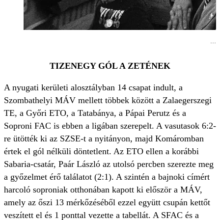
…aho
TIZENEGY GÓL A ZETÉNEK
A nyugati kerületi alosztályban 14 csapat indult, a
Szombathelyi MÁV mellett többek között a Zalaegerszegi
TE, a Győri ETO, a Tatabánya, a Pápai Perutz és a
Soproni FAC is ebben a ligában szerepelt. A vasutasok 6:2-
re ütötték ki az SZSE-t a nyitányon, majd Komáromban
értek el gól nélküli döntetlent. Az ETO ellen a korábbi
Sabaria-csatár, Paár László az utolsó percben szerezte meg
a győzelmet érő találatot (2:1). A szintén a bajnoki címért
harcoló soproniak otthonában kapott ki először a MÁV,
amely az őszi 13 mérkőzéséből ezzel együtt csupán kettőt
veszített el és 1 ponttal vezette a tabellát. A SFAC és a