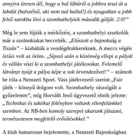
annyira üresen áll, hogy a bal lábáról a jobbra teszi át a
labdát (balszélső, aki nem tud ballal!) és nyugodtan a jobb
felső sarokba lövi a szombathelyiek második gólját. 2:0!”
Még le sem fújták a mérkőzést, a szombathelyi szurkolók
már a szolnokiakat heccelték. „
Elúszott a bajnokság a
Tiszán”
– kiabálták a vendégdrukkereknek. A meccs végén
óriási volt az öröm. „
Sípszó után a közönség ellepi a pályát
és vállán viszi ki a szombathelyi játékosokat. Felemelő
látványt nyújt a pálya képe a sok örvendezővel!”
– számolt
be róla a Nemzeti Sport. Vass játékvezető szerint „Fair
játék – könnyű dolgom volt. Szombathely rászolgált a
győzelemre”, míg Horváth Jenő ügyvezető elnök jelezte:
„Technikai és taktikai fölényben voltunk ellenfelünk­kel
szemben. Az NB-ben komoly szerepet akarunk játszani,
természete­sen megfelelő erősítésekkel.”
A klub hamarosan bejelentette, a Nemzeti Bajnokságban