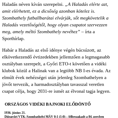
Haladás néven kíván szerepelni.
„A Haladás elérte azt,
amit elérhetett, ez a dicsőség azonban kötelez is.
Szombathely futballbarátai elvárják, sőt megkövetelik a
Haladás vezetőségétől, hogy olyan csapatot szervezzen
meg, amely méltó Szombathely nevéhez”
– írta a
Sporthírlap.
Habár a Haladás az első idénye végén búcsúzott, az
elkövetkezendő évtizedekben jellemzően a legmagasabb
osztályban szerepelt, a Győri ETO-t követően a vidéki
klubok közül a Halinak van a legtöbb NB I-es évada. Az
elmúlt évek nehézségei után jelenleg Szombathelyen a
jövőt tervezik, a harmadosztályban tavasszal veretlen
csapat célja, hogy 2031-re ismét az élvonal tagja legyen.
ORSZÁGOS VIDÉKI BAJNOKI ELŐDÖNTŐ
1936. június 21.
Diósgyőri VTK–Szombathelyi MÁV 0:1 (1:0) – félbeszakadt a 84. percben