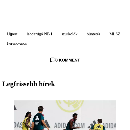
Újpest
labdarúgó NB I
szurkolók
büntetés
MLSZ
Ferencváros
8 KOMMENT
Legfrissebb hírek