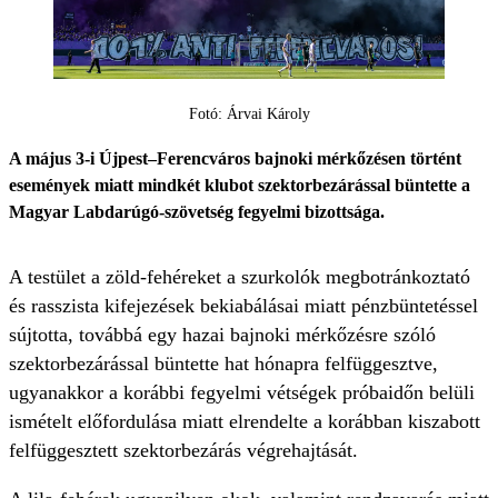
Fotó: Árvai Károly
A május 3-i Újpest–Ferencváros bajnoki mérkőzésen történt
események miatt mindkét klubot szektorbezárással büntette a
Magyar Labdarúgó-szövetség fegyelmi bizottsága.
A testület a zöld-fehéreket a szurkolók megbotránkoztató
és rasszista kifejezések bekiabálásai miatt pénzbüntetéssel
sújtotta, továbbá egy hazai bajnoki mérkőzésre szóló
szektorbezárással büntette hat hónapra felfüggesztve,
ugyanakkor a korábbi fegyelmi vétségek próbaidőn belüli
ismételt előfordulása miatt elrendelte a korábban kiszabott
felfüggesztett szektorbezárás végrehajtását.