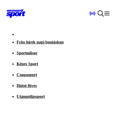
Friss hírek napi bontásban
Sportműsor
Képes Sport
Csupasport
Hátsó füves
Utánpótlássport