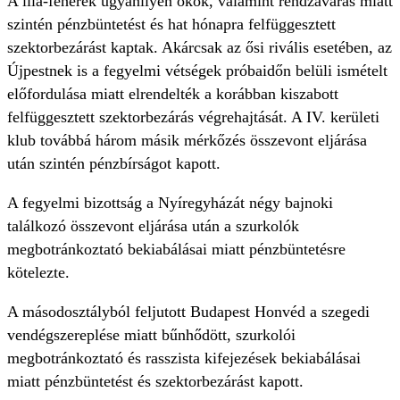
A lila-fehérek ugyanilyen okok, valamint rendzavarás miatt
szintén pénzbüntetést és hat hónapra felfüggesztett
szektorbezárást kaptak. Akárcsak az ősi rivális esetében, az
Újpestnek is a fegyelmi vétségek próbaidőn belüli ismételt
előfordulása miatt elrendelték a korábban kiszabott
felfüggesztett szektorbezárás végrehajtását. A IV. kerületi
klub továbbá három másik mérkőzés összevont eljárása
után szintén pénzbírságot kapott.
A fegyelmi bizottság a Nyíregyházát négy bajnoki
találkozó összevont eljárása után a szurkolók
megbotránkoztató bekiabálásai miatt pénzbüntetésre
kötelezte.
A másodosztályból feljutott Budapest Honvéd a szegedi
vendégszereplése miatt bűnhődött, szurkolói
megbotránkoztató és rasszista kifejezések bekiabálásai
miatt pénzbüntetést és szektorbezárást kapott.