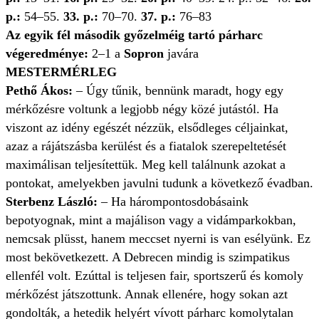
p.:
54–55.
33. p.:
70–70.
37.
p.:
76–83
Az egyik fél második győzelméig tartó párharc
végeredménye:
2–1 a
Sopron
javára
MESTERMÉRLEG
Pethő Ákos:
– Úgy tűnik, bennünk maradt, hogy egy
mérkőzésre voltunk a legjobb négy közé jutástól. Ha
viszont az idény egészét nézzük, elsődleges céljainkat,
azaz a rájátszásba kerülést és a fiatalok szerepeltetését
maximálisan teljesítettük. Meg kell találnunk azokat a
pontokat, amelyekben javulni tudunk a következő évadban.
Sterbenz László:
– Ha hárompontosdobásaink
bepotyognak, mint a majálison vagy a vidámparkokban,
nemcsak plüsst, hanem meccset nyerni is van esélyünk. Ez
most bekövetkezett. A Debrecen mindig is szimpatikus
ellenfél volt. Ezúttal is teljesen fair, sportszerű és komoly
mérkőzést játszottunk. Annak ellenére, hogy sokan azt
gondolták, a hetedik helyért vívott párharc komolytalan