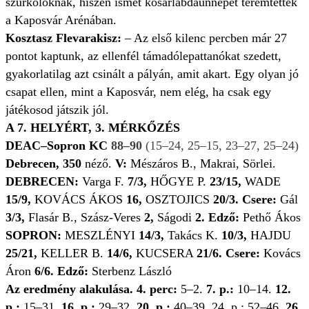
szurkolóknak, hiszen ismét kosárlabdaünnepet teremtettek
a Kaposvár Arénában.
Kosztasz Flevarakisz:
– Az első kilenc percben már 27
pontot kaptunk, az ellenfél támadólepattanókat szedett,
gyakorlatilag azt csinált a pályán, amit akart. Egy olyan jó
csapat ellen, mint a Kaposvár, nem elég, ha csak egy
játékosod játszik jól.
A 7. HELYÉRT, 3. MÉRKŐZÉS
DEAC–Sopron KC
88–90
(15–24, 25–15, 23–27, 25–24)
Debrecen, 350
néző.
V:
Mészáros B., Makrai, Sörlei.
DEBRECEN:
Varga F.
7/3,
HŐGYE P.
23/15,
WADE
15/9,
KOVÁCS ÁKOS
16,
OSZTOJICS
20/3.
Csere:
Gál
3/3,
Flasár B., Szász-Veres
2,
Ságodi
2.
Edző:
Pethő Ákos
SOPRON:
MESZLÉNYI
14/3,
Takács K.
10/3,
HAJDU
25/21,
KELLER B.
14/6,
KUCSERA
21/6.
Csere:
Kovács
Áron
6/6.
Edző:
Sterbenz László
Az eredmény alakulása.
4. perc:
5–2.
7. p.:
10–14.
12.
p.:
15–31.
16. p.:
29–32.
20. p.:
40–39. 24. p.: 52–46.
26.