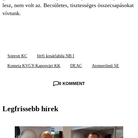
lesz, nem volt az. Becsületes, tisztességes összecsapásokat
vívtunk.
Sopron KC
férfi kosárlabda NB I
Kometa KVGY-Kaposvári KK
DEAC
Atomerőmű SE
0 KOMMENT
Legfrissebb hírek