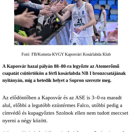
Fotó: FB/Kometa-KVGY Kaposvári Kosárlabda Klub
A Kaposvár hazai pályán 88–80-ra legyőzte az Atomerőmű
csapatát csütörtökön a férfi kosárlabda NB I bronzcsatájának
nyitányán, míg a hetedik helyet a Sopron szerezte meg.
Az elődöntőben a Kaposvár és az ASE is 3–0-ra maradt
alul, előbbi a legutóbb ezüstérmes Falco, utóbbi pedig a
címvédő és kupagyőztes Szolnok ellen nem tudott meccset
nyerni a négy között.