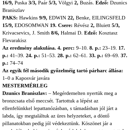
16/9,
Puska
3/3,
Paár
5/3,
Völgyi
2,
Buzás.
Edző:
Dzunics
Braniszlav
PAKS:
Hawkins
9/9,
EDWIN
22,
Benke, EILINGSFELD
15/9,
EDOSOMWAN
19.
Csere:
Révész
2,
Bluiett
5/3,
Krivacsevics, J. Smith
8/6,
Halmai D.
Edző:
Kosztasz
Flevarakisz
Az eredmény alakulása.
4. perc:
9–10.
8. p.:
23–19.
17.
p.:
41–39.
24. p.:
51–53.
28. p.:
62–61.
33. p.:
69–69.
37.
p.:
74–74
Az egyik fél második győzelméig tartó párharc állása:
1–0 a Kaposvár javára
MESTERMÉRLEG
Dzunics Braniszlav:
– Megérdemelten nyertük meg a
bronzcsata első meccsét. Tartottuk a lépést az
ellenfelünkkel lepattanózásban, s támadásban jól járt a
labda, így megtaláltuk az üres helyzeteket, a döntő
pillanatokban pedig jól védekeztünk. Köszönet jár a