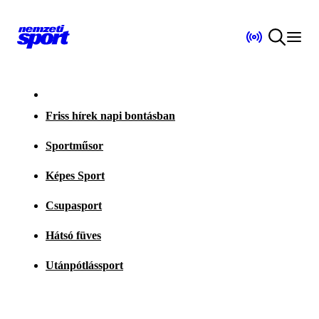
Friss hírek napi bontásban
Sportműsor
Képes Sport
Csupasport
Hátsó füves
Utánpótlássport