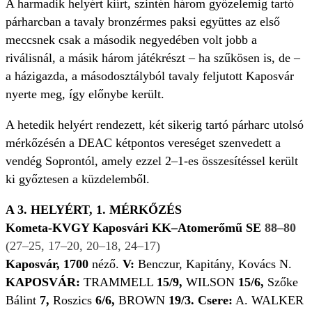
A harmadik helyért kiírt, szintén három győzelemig tartó
párharcban a tavaly bronzérmes paksi együttes az első
meccsnek csak a második negyedében volt jobb a
riválisnál, a másik három játékrészt – ha szűkösen is, de –
a házigazda, a másodosztályból tavaly feljutott Kaposvár
nyerte meg, így előnybe került.
A hetedik helyért rendezett, két sikerig tartó párharc utolsó
mérkőzésén a DEAC kétpontos vereséget szenvedett a
vendég Soprontól, amely ezzel 2–1-es összesítéssel került
ki győztesen a küzdelemből.
A 3. HELYÉRT, 1. MÉRKŐZÉS
Kometa-KVGY Kaposvári KK–Atomerőmű SE
88–80
(27–25, 17–20, 20–18, 24–17)
Kaposvár, 1700
néző.
V:
Benczur, Kapitány, Kovács N.
KAPOSVÁR:
TRAMMELL
15/9,
WILSON
15/6,
Szőke
Bálint
7,
Roszics
6/6,
BROWN
19/3.
Csere:
A. WALKER