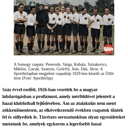
A Somogy csapata: Pesovnik, Varga, Kubala, Sztrakovics,
Miklósi, Gacsár, Szattyin, Győrffy, Joós, Dán, Jávor. A
Sporthírlapban megjelent csapatkép 1929-ben készült az Üllői
úton (Fotó: Sporthírlap)
Száz évvel ezelőtt, 1926-ban vezették be a magyar
labdarúgásban a profizmust, amely mérföldövet jelentett a
hazai klubfutball fejlődésében. Ám az átalakulás nem ment
zökkenőmentesen, az elkövetkezendő években csapatok tűntek
fel és süllyedtek le. Tízrészes sorozatunkban olyan egyesületeket
mutatunk be, amelyek egykoron a legerősebb hazai