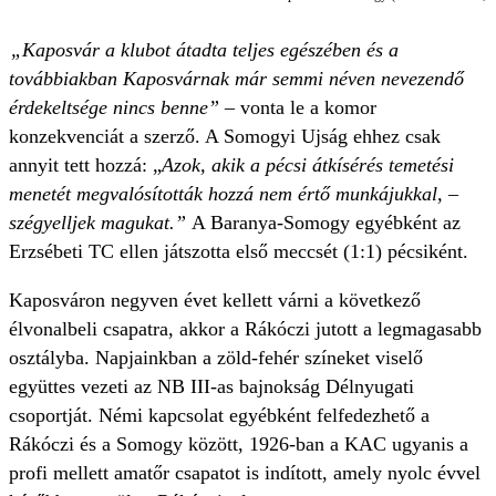
„Kaposvár a klubot átadta teljes egészében és a
továbbiakban Kaposvárnak már semmi néven nevezendő
érdekeltsége nincs benne”
– vonta le a komor
konzekvenciát a szerző. A Somogyi Ujság ehhez csak
annyit tett hozzá: „
Azok, akik a pécsi átkísérés temetési
menetét megvalósították hozzá nem értő munkájukkal, –
szégyelljek magukat.”
A Baranya-Somogy egyébként az
Erzsébeti TC ellen játszotta első meccsét (1:1) pécsiként.
Kaposváron negyven évet kellett várni a következő
élvonalbeli csapatra, akkor a Rákóczi jutott a legmagasabb
osztályba. Napjainkban a zöld-fehér színeket viselő
együttes vezeti az NB III-as bajnokság Délnyugati
csoportját. Némi kapcsolat egyébként felfedezhető a
Rákóczi és a Somogy között, 1926-ban a KAC ugyanis a
profi mellett amatőr csapatot is indított, amely nyolc évvel