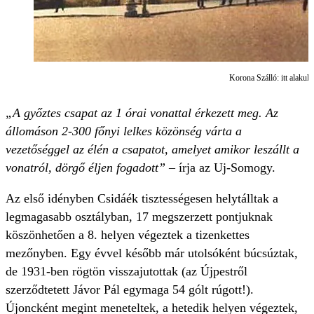
Korona Szálló: itt alaku
„A győztes csapat az 1 órai vonattal érkezett meg. Az
állomáson 2-300 főnyi lelkes közönség várta a
vezetőséggel az élén a csapatot, amelyet amikor leszállt a
vonatról, dörgő éljen fogadott”
– írja az Uj-Somogy.
Az első idényben Csidáék tisztességesen helytálltak a
legmagasabb osztályban, 17 megszerzett pontjuknak
köszönhetően a 8. helyen végeztek a tizenkettes
mezőnyben. Egy évvel később már utolsóként búcsúztak,
de 1931-ben rögtön visszajutottak (az Újpestről
szerződtetett Jávor Pál egymaga 54 gólt rúgott!).
Újoncként megint meneteltek, a hetedik helyen végeztek,