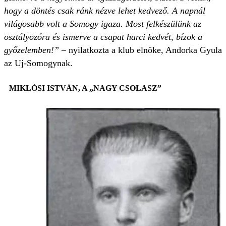
hogy a döntés csak ránk nézve lehet kedvező. A napnál
világosabb volt a Somogy igaza. Most felkészülünk az
osztályozóra és ismerve a csapat harci kedvét, bízok a
győzelemben!”
– nyilatkozta a klub elnöke, Andorka Gyula
az Uj-Somogynak.
MIKLÓSI ISTVÁN, A „NAGY CSOLASZ”