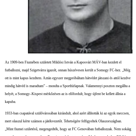
Az 1909-ben Fiumében született Miklósi István a Kaposvári MÁV-ban kezdett el
futballozni, majd Szigetvárra igazolt, onnan húszévesen került a Somogy FC-hez. „Még
ott is mint kapus kezdtem. Aztán egyszer megpróbáltam hátvédet játszani és attól kezdve
mindig hátvéd is maradtam” – mondta a Sporthírlapnak. Valamennyi poszton megállta a
helyét, a Somogy–Kispest mérkőzésen az is előfordult, hogy újfent be kellett állnia a
kapuba.
1933-ban csapatával szülővárosában kirándult, ahol azért állították ki az egyik meccsen,
mert olaszul kérte számon a játékvezetőt. Tehetségére felfigyeltek Olaszországban.
„Mint fiumei születésű, megengedték, hogy az FC Genovában futballozzak. Nem sokáig