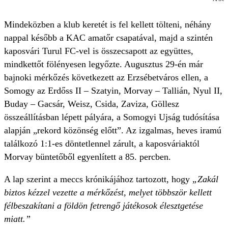
Mindeközben a klub keretét is fel kellett tölteni, néhány
nappal később a KAC amatőr csapatával, majd a szintén
kaposvári Turul FC-vel is összecsapott az együttes,
mindkettőt fölényesen legyőzte. Augusztus 29-én már
bajnoki mérkőzés következett az Erzsébetváros ellen, a
Somogy az Erdőss II – Szatyin, Morvay – Tallián, Nyul II,
Buday – Gacsár, Weisz, Csida, Zaviza, Göllesz
összeállításban lépett pályára, a Somogyi Ujság tudósítása
alapján „rekord közönség előtt”. Az izgalmas, heves iramú
találkozó 1:1-es döntetlennel zárult, a kaposváriaktól
Morvay büntetőből egyenlített a 85. percben.
A lap szerint a meccs krónikájához tartozott, hogy
„Zakál
biztos kézzel vezette a mérkőzést, melyet többször kellett
félbeszakítani a földön fetrengő játékosok élesztgetése
miatt.”