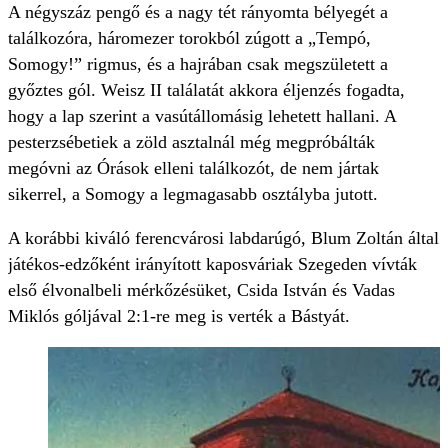
A négyszáz pengő és a nagy tét rányomta bélyegét a
találkozóra, háromezer torokból zúgott a „Tempó,
Somogy!” rigmus, és a hajrában csak megszületett a
győztes gól. Weisz II találatát akkora éljenzés fogadta,
hogy a lap szerint a vasútállomásig lehetett hallani. A
pesterzsébetiek a zöld asztalnál még megpróbálták
megóvni az Órások elleni találkozót, de nem jártak
sikerrel, a Somogy a legmagasabb osztályba jutott.
A korábbi kiváló ferencvárosi labdarúgó, Blum Zoltán által
játékos-edzőként irányított kaposváriak Szegeden vívták
első élvonalbeli mérkőzésüket, Csida István és Vadas
Miklós góljával 2:1-re meg is verték a Bástyát.