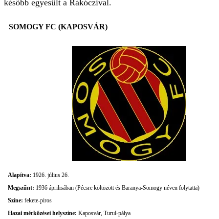
később egyesült a Rákóczival.
SOMOGY FC (KAPOSVÁR)
Alapítva:
1926. július 26.
Megszűnt:
1936 áprilisában (Pécsre költözött és Baranya-Somogy néven folytatta)
Színe:
fekete-piros
Hazai mérkőzései helyszíne:
Kaposvár, Turul-pálya