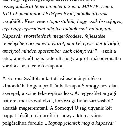
összefogásával lehet teremteni. Sem a MÁVTE, sem a
KDLTE nem tudott életképes lenni, mindkettő csak
vergődött. Keservesen tapasztalták, hogy csak összefogva,
egy nagy egyesületet alkotva tudnak csak boldogulni.
Kaposvár sportéletének megerősödése, fejlesztése
reményében örömmel üdvözöljük a két egyesület fúzióját,
amelytől minden sportember csak előnyt vár”
– szólt a
cikk, amelyből az is kiderült, hogy a profi másodvonalba
sorolták be a leendő csapatot.
A Korona Szállóban tartott választmányi ülésen
kimondták, hogy a profi futballcsapat Somogy név alatt
szerepel, a színe fekete-piros lesz. Az egyesület anyagi
hátterét mai szóval élve „közösségi finanszírozásból”
akarták megteremteni. A Somogyi Ujság ugyanis két
nappal később már arról írt, hogy a klub a város
polgáraihoz fordult:
„Tegnap jelentek meg a kaposvári