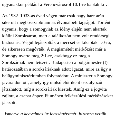
ugyanakkor például a Ferencvárosról 10:1-re kaptak ki…
Az 1932–1933-as évad végén már csak nagy harc árán
sikerült meghosszabbítani az élvonalbeli tagságot. Történt
ugyanis, hogy a somogyiak az idény elején nem akartak
kiállni Soroksáron, mert a találkozón nem volt rendőrségi
biztosítás. Végül lejátszották a meccset és kikaptak 1:0-ra,
de sikeresen megóvták. A megismételt mérkőzést már a
Somogy nyerte meg 2:1-re, csakhogy ez meg a
Soroksárnak nem tetszett. Budapesten a polgármester (!)
határozatában a soroksáriaknak adott igazat, mire az ügy a
belügyminisztériumban folytatódott. A miniszter a Somogy
javára döntött, amely így utolsó előttiként osztályozót
játszhatott, míg a soroksáriak kiestek. Amíg ez a jogvita
zajlott, a csapat éppen Fiumében felkészülési mérkőzéseket
játszott.
„Ismerve a kegyelmes úr igazságérzetét, biztosra vettük,