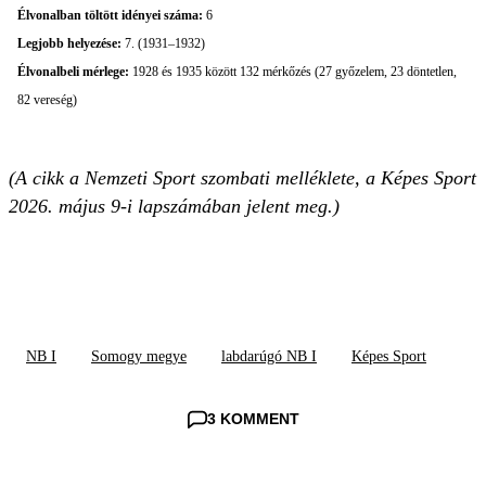
Élvonalban töltött idényei száma:
6
Legjobb helyezése:
7. (1931–1932)
Élvonalbeli mérlege:
1928 és 1935 között 132 mérkőzés (27 győzelem, 23 döntetlen,
82 vereség)
(A cikk a Nemzeti Sport szombati melléklete, a Képes Sport
2026. május 9-i lapszámában jelent meg.)
NB I
Somogy megye
labdarúgó NB I
Képes Sport
3 KOMMENT