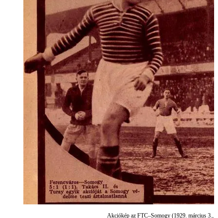
Akciókép az FTC–Somogy (1929. március 3., 5:1