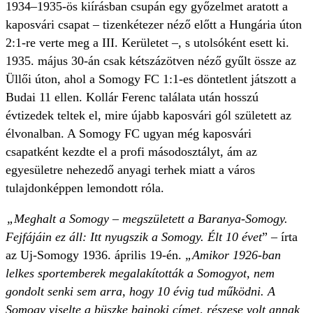
1934–1935-ös kiírásban csupán egy győzelmet aratott a
kaposvári csapat – tizenkétezer néző előtt a Hungária úton
2:1-re verte meg a III. Kerületet –, s utolsóként esett ki.
1935. május 30-án csak kétszázötven néző gyűlt össze az
Üllői úton, ahol a Somogy FC 1:1-es döntetlent játszott a
Budai 11 ellen. Kollár Ferenc találata után hosszú
évtizedek teltek el, mire újabb kaposvári gól született az
élvonalban. A Somogy FC ugyan még kaposvári
csapatként kezdte el a profi másodosztályt, ám az
egyesületre nehezedő anyagi terhek miatt a város
tulajdonképpen lemondott róla.
„Meghalt a Somogy – megszületett a Baranya-Somogy.
Fejfájáin ez áll: Itt nyugszik a Somogy. Élt 10 évet
” – írta
az Uj-Somogy 1936. április 19-én.
„Amikor 1926-ban
lelkes sportemberek megalakították a Somogyot, nem
gondolt senki sem arra, hogy 10 évig tud működni. A
Somogy viselte a büszke bajnoki címet, részese volt annak