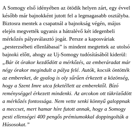
A Somogy első idényében az ötödik helyen zárt, egy évvel
később már bajnokként jutott fel a legmagasabb osztályba.
Biztosra mentek a csapatnál a bajnokság végén, május
elején megvették ugyanis a hátralévő két idegenbeli
mérkőzés pályaválasztó jogát. Persze a kaposváriak
„pesterzsébeti ellenlábasai” is mindent megtettek az utolsó
bajnoki előtt, ahogy az Uj-Somogy tudósításából kiderül:
„Bár öt órakor kezdődött a mérkőzés, az emberáradat már
négy órakor megindult a pálya felé. Autók, kocsik öntötték
az embereket, de gyalog is oly sűrűen érkezett a közönség,
hogy a Szent Imre utca feketéllett az emberektől. Bízó
reménységgel érkezett mindenki. Az arcokon ott tükröződött
a mérkőzés fontossága. Nem vette senki könnyű galoppnak
a meccset, mert hamar híre futott annak, hogy a Somogy
pesti ellenségei 400 pengős prémiumokkal doppingolták a
Húsosokat.”