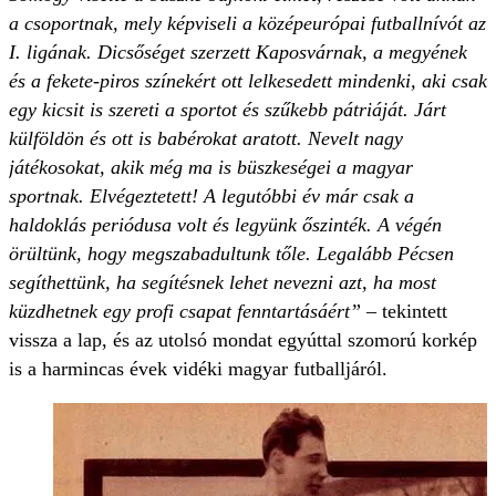
a csoportnak, mely képviseli a középeurópai futballnívót az
I. ligának. Dicsőséget szerzett Kaposvárnak, a megyének
és a fekete-piros színekért ott lelkesedett mindenki, aki csak
egy kicsit is szereti a sportot és szűkebb pátriáját. Járt
külföldön és ott is babérokat aratott. Nevelt nagy
játékosokat, akik még ma is büszkeségei a magyar
sportnak. Elvégeztetett! A legutóbbi év már csak a
haldoklás periódusa volt és legyünk őszinték. A végén
örültünk, hogy megszabadultunk tőle. Legalább Pécsen
segíthettünk, ha segítésnek lehet nevezni azt, ha most
küzdhetnek egy profi csapat fenntartásáért”
– tekintett
vissza a lap, és az utolsó mondat egyúttal szomorú korkép
is a harmincas évek vidéki magyar futballjáról.