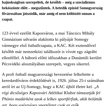
bajnokságban szerepeltek, de később – még a szocializmus
beköszönte előtt – megszűntek. A hetedik epizód Somogyország
fővárosában játszódik, már amíg el nem költözött onnan a
csapat.
123 évvel ezelőtt Kaposváron, a mai Táncsics Mihály
Gimnázium udvarán alakította ki pályáját Somogy
vármegye első futballcsapata, a KAC. Két esztendővel
később már nemzetközi találkozót is vívott egy zágrábi
ellenféllel. A háború előtti időszakban a Dunántúli kerület
Pécsvidéki alosztályában szerepelt, vegyes sikerrel.
A profi futball magyarországi bevezetése felkeltette a
kereskedőváros érdeklődését is, 1926. július 25-i számában
arról írt az Uj-Somogy, hogy a KAC újból életre kel. „
A
régi dicsőséges Kaposvári Atlétikai Klubot támasztják fel
Phönix madárként azok a lelkes sportférfiak, akik belátták
azt, hogy egészséges sportéletet csak az erők