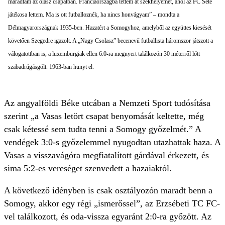
maradtam az olasz csapatban. Franciaországba tettem át székhelyemet, ahol az FC Séte
játékosa lettem. Ma is ott futballoznék, ha nincs honvágyam” – mondta a
Délmagyarországnak 1935-ben. Hazatért a Somogyhoz, amelyből az együttes kiesését
követően Szegedre igazolt. A „Nagy Csolasz” becenevű futballista háromszor játszott a
válogatottban is, a luxemburgiak ellen 6:0-ra megnyert találkozón 30 méterről lőtt
szabadrúgásgólt. 1963-ban hunyt el.
Az angyalföldi Béke utcában a Nemzeti Sport tudósítása
szerint „a Vasas letört csapat benyomását keltette, még
csak kétessé sem tudta tenni a Somogy győzelmét.” A
vendégek 3:0-s győzelemmel nyugodtan utazhattak haza. A
Vasas a visszavágóra megfiatalított gárdával érkezett, és
sima 5:2-es vereséget szenvedett a hazaiaktól.
A következő idényben is csak osztályozón maradt benn a
Somogy, akkor egy régi „ismerőssel”, az Erzsébeti TC FC-
vel találkozott, és oda-vissza egyaránt 2:0-ra győzött. Az