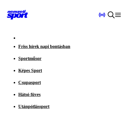
Friss hírek napi bontásban
Sportműsor
Képes Sport
Csupasport
Hátsó füves
Utánpótlássport