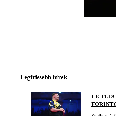
Legfrissebb hírek
LE TUDO
FORINT
Egyéb egyéni