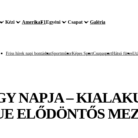
Kézi
Amerika
F1
Egyéni
Csapat
Galéria
Friss hírek napi bontásban
Sportműsor
Képes Sport
Csupasport
Hátsó füves
Utá
Y NAPJA – KIALAKU
UE ELŐDÖNTŐS ME