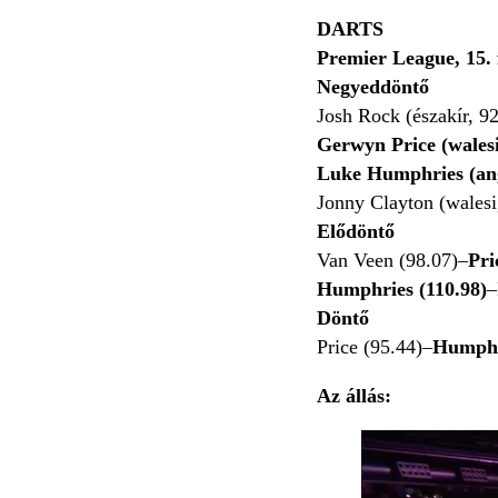
DARTS
Premier League, 15.
Negyeddöntő
Josh Rock (északír, 9
Gerwyn Price (walesi
Luke Humphries (ang
Jonny Clayton (walesi
Elődöntő
Van Veen (98.07)–
Pri
Humphries (110.98)
–
Döntő
Price (95.44)–
Humphri
Az állás: