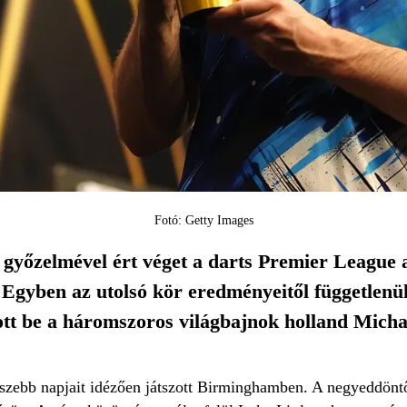
Fotó: Getty Images
yőzelmével ért véget a darts Premier League a
gyben az utolsó kör eredményeitől függetlenül
tt be a háromszoros világbajnok holland Mich
zebb napjait idézően játszott Birminghamben. A negyeddöntő