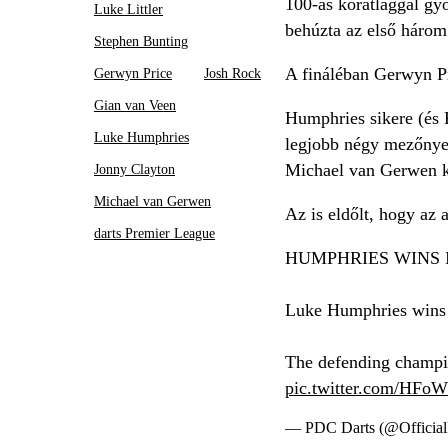
100-as körátlaggal győ
Luke Littler
behúzta az első három
Stephen Bunting
A fináléban Gerwyn Pri
Gerwyn Price
Josh Rock
Gian van Veen
Humphries sikere (és P
Luke Humphries
legjobb négy mezőnye.
Michael van Gerwen ki
Jonny Clayton
Michael van Gerwen
Az is eldőlt, hogy az 
darts Premier League
HUMPHRIES WINS 
Luke Humphries wins
The defending champion
pic.twitter.com/HFo
— PDC Darts (@Offici