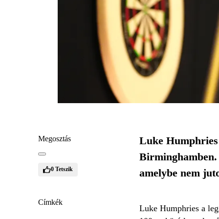
Megosztás
Luke Humphries g
Birminghamben. E
0
Tetszik
amelybe nem juto
Címkék
Luke Humphries a legs