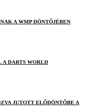
-NAK A WMP DÖNTŐJÉBEN
L A DARTS WORLD
ÓZVA JUTOTT ELŐDÖNTŐBE A