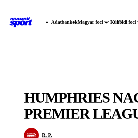
Adatbankok
Magyar foci
Külföldi foci
HUMPHRIES NAG
PREMIER LEAG
R. P.