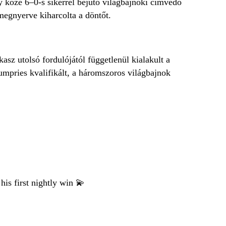
y közé 6–0-s sikerrel bejutó világbajnoki címvédő
megnyerve kiharcolta a döntőt.
asz utolsó fordulójától függetlenül kialakult a
mpries kvalifikált, a háromszoros világbajnok
is first nightly win 💫