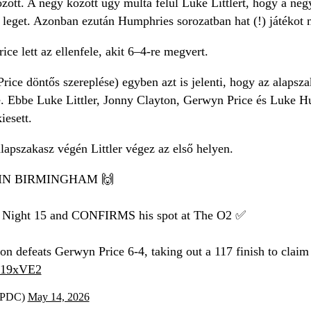
zött. A négy között úgy múlta felül Luke Littlert, hogy a nég
 leget. Azonban ezután Humphries sorozatban hat (!) játékot 
ce lett az ellenfele, akit 6–4-re megvert.
rice döntős szereplése) egyben azt is jelenti, hogy az alapszak
 Ebbe Luke Littler, Jonny Clayton, Gerwyn Price és Luke Hu
esett.
alapszakasz végén Littler végez az első helyen.
IN BIRMINGHAM 🙌
 Night 15 and CONFIRMS his spot at The O2 ✅
 defeats Gerwyn Price 6-4, taking out a 117 finish to claim h
W19xVE2
alPDC)
May 14, 2026