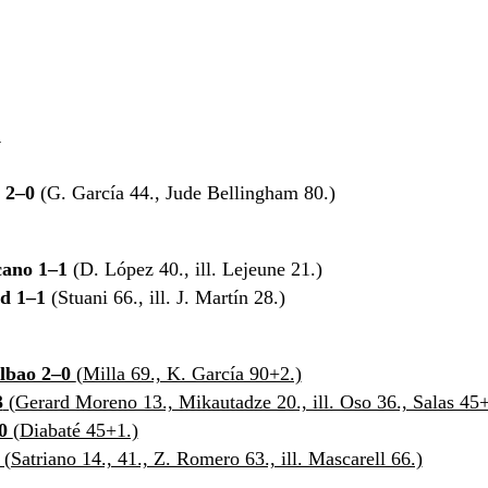
A
 2–0
(G. García 44., Jude Bellingham 80.)
cano 1–1
(D. López 40., ill. Lejeune 21.)
d 1–1
(Stuani 66., ill. J. Martín 28.)
ilbao 2–0
(Milla 69., K. García 90+2.)
3
(Gerard Moreno 13., Mikautadze 20., ill. Oso 36., Salas 45
–0
(Diabaté 45+1.)
(Satriano 14., 41., Z. Romero 63., ill. Mascarell 66.)