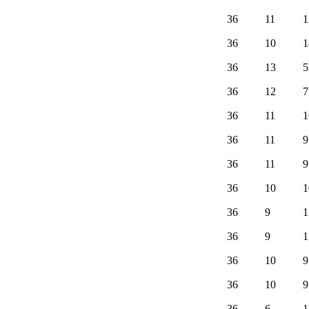
36
11
1
36
10
1
36
13
5
36
12
7
36
11
1
36
11
9
36
11
9
36
10
1
36
9
1
36
9
1
36
10
9
36
10
9
36
6
1