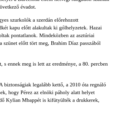
övetkező évadot.
gyes szurkolók a szerdán előrehozott
két kapu előtt alakultak ki gólhelyzetek. Hazai
voltak pontatlanok. Mindeközben az asztúriai
 a szünet előtt tört meg, Brahim Díaz passzából
t, s ennek meg is lett az eredménye, a 80. percben
A biztonságiak legalább kettő, a 2010 óta regnáló
ések, hogy Pérez az elnöki páholy alatt helyet
dő Kylian Mbappét is kifütyülték a drukkerek,