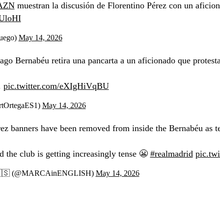
AZN
muestran la discusión de Florentino Pérez con un aficio
uUloHI
uego)
May 14, 2026
ago Bernabéu retira una pancarta a un aficionado que protesta
.
pic.twitter.com/eXIgHiVqBU
rtOrtegaES1)
May 14, 2026
rez banners have been removed from inside the Bernabéu as t
 the club is getting increasingly tense 😬
#realmadrid
pic.t
 🇺🇸 (@MARCAinENGLISH)
May 14, 2026