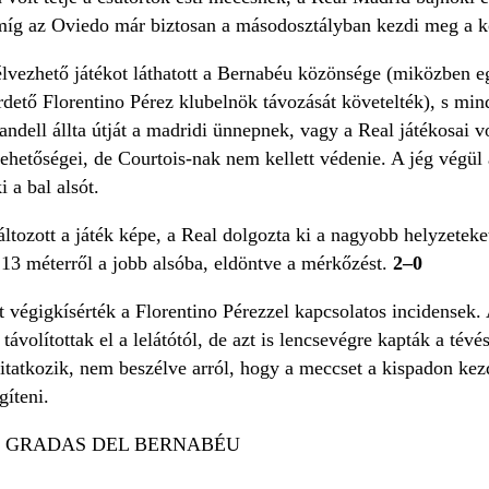
 míg az Oviedo már biztosan a másodosztályban kezdi meg a k
élvezhető játékot láthatott a Bernabéu közönsége (miközben e
dető Florentino Pérez klubelnök távozását követelték), s mind
ndell állta útját a madridi ünnepnek, vagy a Real játékosai 
lehetőségei, de Courtois-nak nem kellett védenie. A jég végül
i a bal alsót.
ltozott a játék képe, a Real dolgozta ki a nagyobb helyzeteke
 13 méterről a jobb alsóba, eldöntve a mérkőzést.
2–0
 végigkísérték a Florentino Pérezzel kapcsolatos incidensek. 
távolítottak el a lelátótól, de azt is lencsevégre kapták a tév
vitatkozik, nem beszélve arról, hogy a meccset a kispadon kez
gíteni.
S GRADAS DEL BERNABÉU