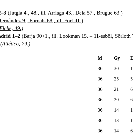
2–3
(Jutgla 4., 48., ill. Arriaga 43., Dela 57., Brugue 63.)
ernández 9., Fornals 68., ill. Fort 41.)
Elche, 49.)
drid 1–2
(Barja 90+1., ill. Lookman 15. – 11-esből, Sörloth 
(Atlético, 79.)
A
M
Gy
36
30
1
36
25
5
36
21
6
36
20
6
36
14
1
36
13
1
36
14
6