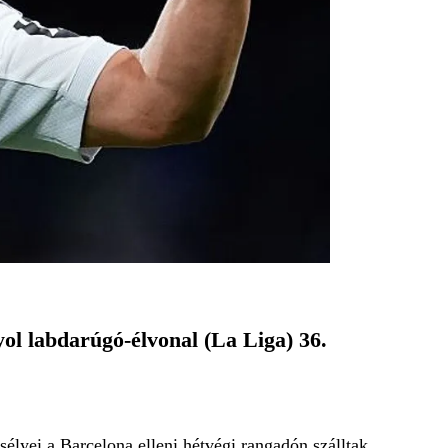
ol labdarúgó-élvonal (La Liga) 36.
sélyei a Barcelona elleni hétvégi rangadón szálltak