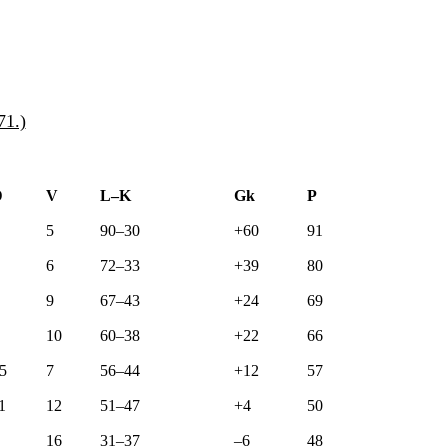
71.)
D
V
L–K
Gk
P
5
90–30
+60
91
6
72–33
+39
80
9
67–43
+24
69
10
60–38
+22
66
5
7
56–44
+12
57
1
12
51–47
+4
50
16
31–37
–6
48