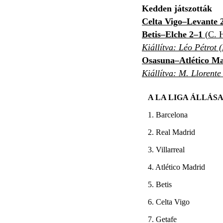
Kedden játszották
Celta Vigo–Levante 
Betis–Elche 2–1
(C. H
Kiállítva: Léo Pétrot (
Osasuna–Atlético Ma
Kiállítva: M. Llorente 
A LA LIGA ÁLLÁS
1. Barcelona
2. Real Madrid
3. Villarreal
4. Atlético Madrid
5. Betis
6. Celta Vigo
7. Getafe