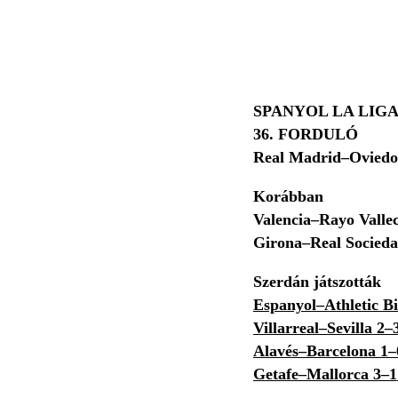
SPANYOL LA LIG
36. FORDULÓ
Real Madrid–Oviedo
Korábban
Valencia–Rayo Valle
Girona–Real Socieda
Szerdán játszották
Espanyol–Athletic B
Villarreal–Sevilla 2–
Alavés–Barcelona 1
Getafe–Mallorca 3–1