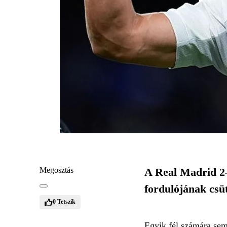
Megosztás
A Real Madrid 2–
fordulójának csü
0
Tetszik
Egyik fél számára sem 