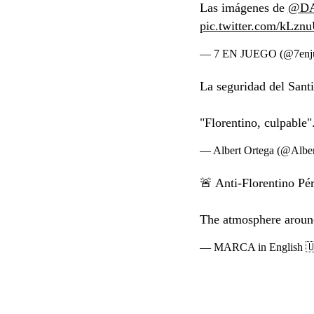
Las imágenes de
@D
pic.twitter.com/kLzn
— 7 EN JUEGO (@7enj
La seguridad del Santi
"Florentino, culpable"
— Albert Ortega (@Albe
🚨 Anti-Florentino Pé
The atmosphere around
— MARCA in English