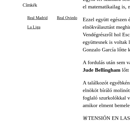
Címkék
el matematikailag is,
Real Madrid
Real Oviedo
Ezzel együtt egészen 
elnökválasztást meghir
La Liga
Vendégrészről hol Esca
együttesnek is voltak 
Gonzalo García lőtte k
A fordulás után sem vá
Jude Bellingham
lőtt
A találkozót egyébként
elnököt bíráló molinót 
foglaló szurkolókkal 
amikor elment bemele
🚨TENSIÓN EN LA