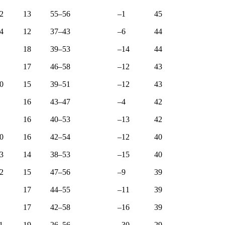
2
13
55–56
–1
45
4
12
37–43
–6
44
18
39–53
–14
44
17
46–58
–12
43
0
15
39–51
–12
43
16
43–47
–4
42
16
40–53
–13
42
0
16
42–54
–12
40
3
14
38–53
–15
40
2
15
47–56
–9
39
17
44–55
–11
39
17
42–58
–16
39
1
19
26–56
–30
29