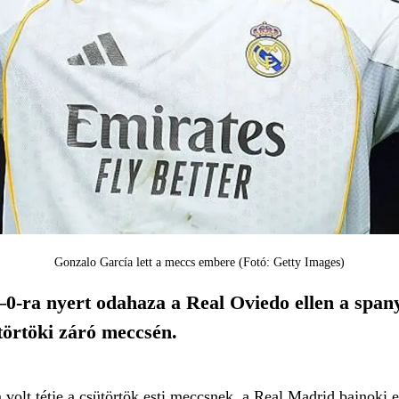
Gonzalo García lett a meccs embere (Fotó: Getty Images)
0-ra nyert odahaza a Real Oviedo ellen a spany
törtöki záró meccsén.
volt tétje a csütörtök esti meccsnek, a Real Madrid bajnoki e