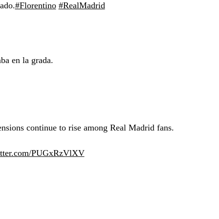
nado.
#Florentino
#RealMadrid
ba en la grada.
ensions continue to rise among Real Madrid fans.
witter.com/PUGxRzVlXV