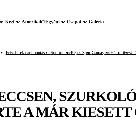
Kézi
Amerika
F1
Egyéni
Csapat
Galéria
Friss hírek napi bontásban
Sportműsor
Képes Sport
Csupasport
Hátsó füves
Utá
ECCSEN, SZURKOLÓ
TE A MÁR KIESETT 