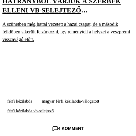
HÁTRÁNYBÓL VÁRJUK A SZERBEK
ELLENI VB-SELEJTEZŐ
VISSZAVÁGÓJÁT
A szünetben még hattal vezetett a hazai csapat, de a második
félidőben sikerült felzárkózni, így reményteli a helyzet a veszprémi
visszavágó előtt.
férfi kézilabda
magyar férfi kézilabda-válogatott
férfi kézilabda vb-selejtező
4 KOMMENT