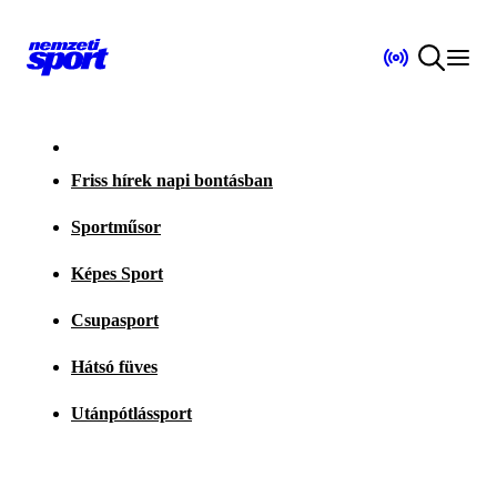
Friss hírek napi bontásban
Sportműsor
Képes Sport
Csupasport
Hátsó füves
Utánpótlássport