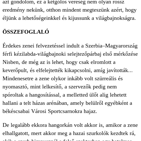
azt gondolom, ez a kétgólos vereség nem olyan rossz
eredmény nekünk, otthon mindent megteszünk azért, hogy
éljünk a lehetőségeinkkel és kijussunk a világbajnokságra.
ÖSSZEFOGLALÓ
Érdekes zenei felvezetéssel indult a Szerbia–Magyarország
férfi kézilabda-világbajnoki selejtezőpárbaj első mérkőzése
Nisben, de még az is lehet, hogy csak elromlott a
keverőpult, és elfelejtették kikapcsolni, amíg javították...
Mindenesetre a zene olykor inkább volt szürreális és
nyomasztó, mint lelkesítő, a szervezők pedig nem
spóroltak a hangosítással, a melletted ülőt alig lehetett
hallani a telt házas arénában, amely belülről egyébként a
békéscsabai Városi Sportcsarnokra hajaz.
De legalább ekkora hangorkán volt akkor is, amikor a zene
elhallgatott, mert akkor meg a hazai szurkolók kezdtek rá,