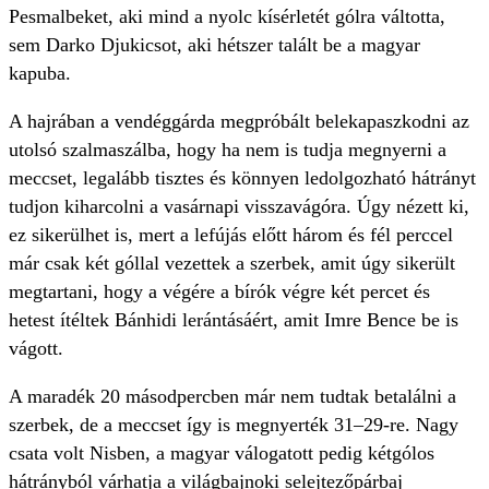
Pesmalbeket, aki mind a nyolc kísérletét gólra váltotta,
sem Darko Djukicsot, aki hétszer talált be a magyar
kapuba.
A hajrában a vendéggárda megpróbált belekapaszkodni az
utolsó szalmaszálba, hogy ha nem is tudja megnyerni a
meccset, legalább tisztes és könnyen ledolgozható hátrányt
tudjon kiharcolni a vasárnapi visszavágóra. Úgy nézett ki,
ez sikerülhet is, mert a lefújás előtt három és fél perccel
már csak két góllal vezettek a szerbek, amit úgy sikerült
megtartani, hogy a végére a bírók végre két percet és
hetest ítéltek Bánhidi lerántásáért, amit Imre Bence be is
vágott.
A maradék 20 másodpercben már nem tudtak betalálni a
szerbek, de a meccset így is megnyerték 31–29-re. Nagy
csata volt Nisben, a magyar válogatott pedig kétgólos
hátrányból várhatja a világbajnoki selejtezőpárbaj