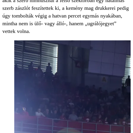
akik a szerb himnusznál a felső szektorban egy hatalmas
szerb zászlót feszítettek ki, a kemény mag drukkerei pedig
úgy tombolták végig a hatvan percet egymás nyakában,
mintha nem is ülő- vagy álló-, hanem „ugrálójegyet”
vettek volna.