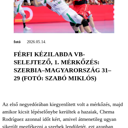
fotó
2026.05.14.
FÉRFI KÉZILABDA VB-
SELEJTEZŐ, 1. MÉRKŐZÉS:
SZERBIA–MAGYARORSZÁG 31–
29 (FOTÓ: SZABÓ MIKLÓS)
Az első negyedórában kiegyenlített volt a mérkőzés, majd
amikor kicsit lépéselőnybe kerültek a hazaiak, Chema
Rodríguez azonnal időt kért, amivel átmenetileg ugyan
sikerült megfékezni a szerbek lendületét, ezt azonban