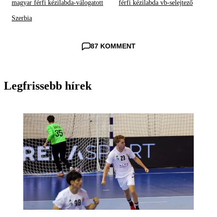
magyar férfi kézilabda-válogatott
férfi kézilabda vb-selejtező
Szerbia
87 KOMMENT
Legfrissebb hírek