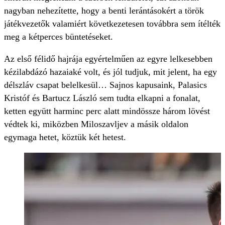
nagyban nehezítette, hogy a benti lerántásokért a török
játékvezetők valamiért következetesen továbbra sem ítélték
meg a kétperces büntetéseket.
Az első félidő hajrája egyértelműen az egyre lelkesebben
kézilabdázó hazaiaké volt, és jól tudjuk, mit jelent, ha egy
délszláv csapat belelkesül… Sajnos kapusaink, Palasics
Kristóf és Bartucz László sem tudta elkapni a fonalat,
ketten együtt harminc perc alatt mindössze három lövést
védtek ki, miközben Miloszavljev a másik oldalon
egymaga hetet, köztük két hetest.