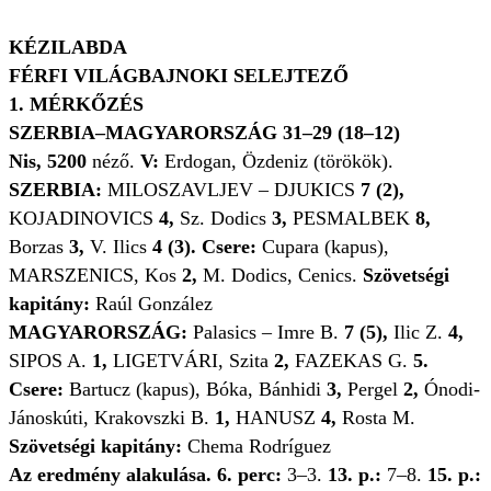
KÉZILABDA
FÉRFI VILÁGBAJNOKI SELEJTEZŐ
1. MÉRKŐZÉS
SZERBIA–MAGYARORSZÁG 31–29 (18–12)
Nis, 5200
néző.
V:
Erdogan, Özdeniz (törökök).
SZERBIA:
MILOSZAVLJEV – DJUKICS
7 (2),
KOJADINOVICS
4,
Sz. Dodics
3,
PESMALBEK
8,
Borzas
3,
V. Ilics
4 (3). Csere:
Cupara (kapus),
MARSZENICS, Kos
2,
M. Dodics, Cenics.
Szövetségi
kapitány:
Raúl González
MAGYARORSZÁG:
Palasics – Imre B.
7 (5),
Ilic Z.
4,
SIPOS A.
1,
LIGETVÁRI, Szita
2,
FAZEKAS G.
5.
Csere:
Bartucz (kapus), Bóka, Bánhidi
3,
Pergel
2,
Ónodi-
Jánoskúti, Krakovszki B.
1,
HANUSZ
4,
Rosta M.
Szövetségi kapitány:
Chema Rodríguez
Az eredmény alakulása. 6. perc:
3–3.
13. p.:
7–8.
15. p.: