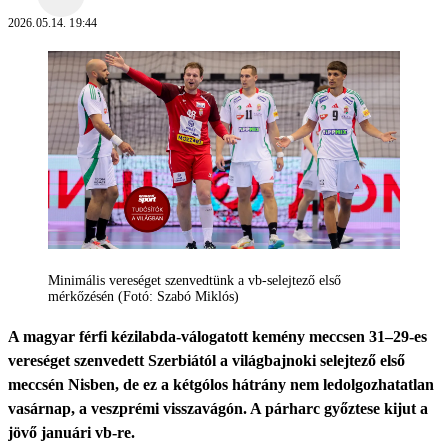
2026.05.14. 19:44
Minimális vereséget szenvedtünk a vb-selejtező első
mérkőzésén (Fotó: Szabó Miklós)
A magyar férfi kézilabda-válogatott kemény meccsen 31–29-es
vereséget szenvedett Szerbiától a világbajnoki selejtező első
meccsén Nisben, de ez a kétgólos hátrány nem ledolgozhatatlan
vasárnap, a veszprémi visszavágón. A párharc győztese kijut a
jövő januári vb-re.