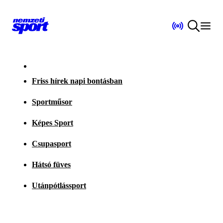
Friss hírek napi bontásban
Sportműsor
Képes Sport
Csupasport
Hátsó füves
Utánpótlássport