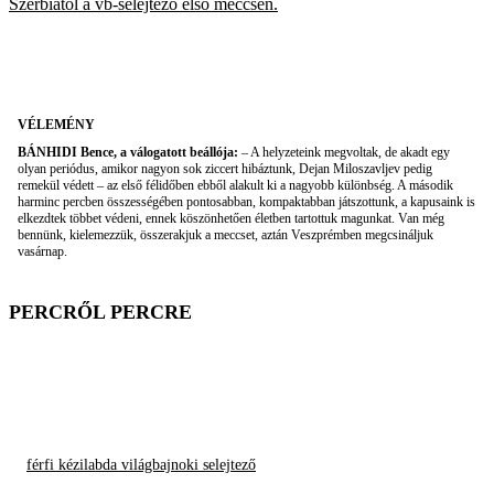
Szerbiától a vb-selejtező első meccsén.
VÉLEMÉNY
BÁNHIDI Bence, a válogatott beállója:
– A helyzeteink megvoltak, de akadt egy
olyan periódus, amikor nagyon sok ziccert hibáztunk, Dejan Miloszavljev pedig
remekül védett – az első félidőben ebből alakult ki a nagyobb különbség. A második
harminc percben összességében pontosabban, kompaktabban játszottunk, a kapusaink is
elkezdtek többet védeni, ennek köszönhetően életben tartottuk magunkat. Van még
bennünk, kielemezzük, összerakjuk a meccset, aztán Veszprémben megcsináljuk
vasárnap.
PERCRŐL PERCRE
férfi kézilabda világbajnoki selejtező