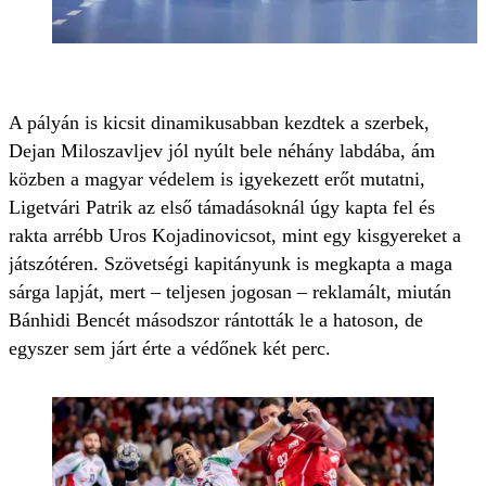
A pályán is kicsit dinamikusabban kezdtek a szerbek,
Dejan Miloszavljev jól nyúlt bele néhány labdába, ám
közben a magyar védelem is igyekezett erőt mutatni,
Ligetvári Patrik az első támadásoknál úgy kapta fel és
rakta arrébb Uros Kojadinovicsot, mint egy kisgyereket a
játszótéren. Szövetségi kapitányunk is megkapta a maga
sárga lapját, mert – teljesen jogosan – reklamált, miután
Bánhidi Bencét másodszor rántották le a hatoson, de
egyszer sem járt érte a védőnek két perc.