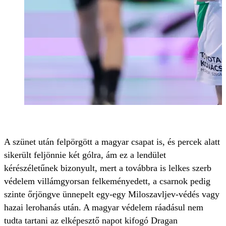
A szünet után felpörgött a magyar csapat is, és percek alatt
sikerült feljönnie két gólra, ám ez a lendület
kérészéletűnek bizonyult, mert a továbbra is lelkes szerb
védelem villámgyorsan felkeményedett, a csarnok pedig
szinte őrjöngve ünnepelt egy-egy Miloszavljev-védés vagy
hazai lerohanás után. A magyar védelem ráadásul nem
tudta tartani az elképesztő napot kifogó Dragan