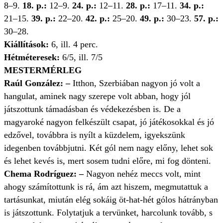
8–9.
18. p.:
12–9.
24. p.:
12–11.
28. p.:
17–11.
34. p.:
21–15.
39. p.:
22–20.
42. p.:
25–20.
49. p.:
30–23.
57. p.:
30–28.
Kiállítások:
6, ill. 4 perc.
Hétméteresek:
6/5, ill. 7/5
MESTERMÉRLEG
Raúl González: –
Itthon, Szerbiában nagyon jó volt a
hangulat, aminek nagy szerepe volt abban, hogy jól
játszottunk támadásban és védekezésben is. De a
magyaroké nagyon felkészült csapat, jó játékosokkal és jó
edzővel, továbbra is nyílt a küzdelem, igyekszünk
idegenben továbbjutni. Két gól nem nagy előny, lehet sok
és lehet kevés is, mert sosem tudni előre, mi fog dönteni.
Chema Rodríguez: –
Nagyon nehéz meccs volt, mint
ahogy számítottunk is rá, ám azt hiszem, megmutattuk a
tartásunkat, miután elég sokáig öt-hat-hét gólos hátrányban
is játszottunk. Folytatjuk a tervünket, harcolunk tovább, s